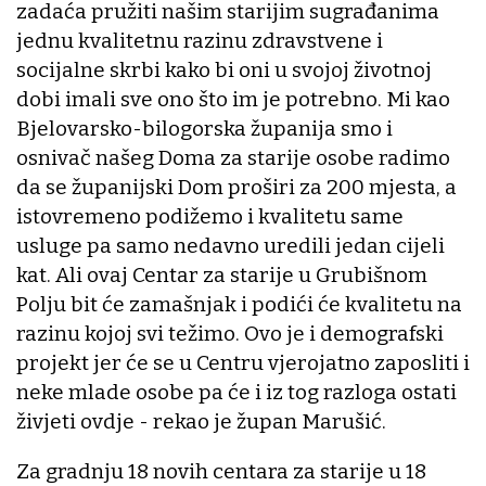
zadaća pružiti našim starijim sugrađanima
jednu kvalitetnu razinu zdravstvene i
socijalne skrbi kako bi oni u svojoj životnoj
dobi imali sve ono što im je potrebno. Mi kao
Bjelovarsko-bilogorska županija smo i
osnivač našeg Doma za starije osobe radimo
da se županijski Dom proširi za 200 mjesta, a
istovremeno podižemo i kvalitetu same
usluge pa samo nedavno uredili jedan cijeli
kat. Ali ovaj Centar za starije u Grubišnom
Polju bit će zamašnjak i podići će kvalitetu na
razinu kojoj svi težimo. Ovo je i demografski
projekt jer će se u Centru vjerojatno zaposliti i
neke mlade osobe pa će i iz tog razloga ostati
živjeti ovdje - rekao je župan Marušić.
Za gradnju 18 novih centara za starije u 18