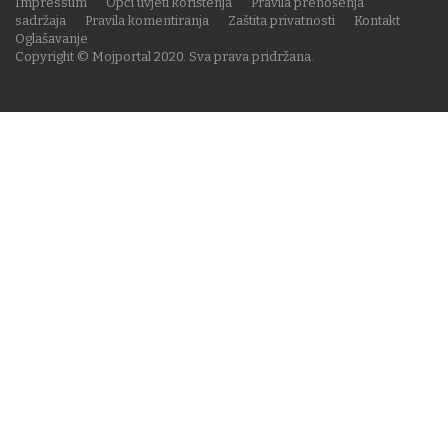
Impressum
Opći uvjeti korištenja
Pravila prenošenja
sadržaja
Pravila komentiranja
Zaštita privatnosti
Kontakt
Oglašavanje
Copyright © Mojportal 2020. Sva prava pridržana.