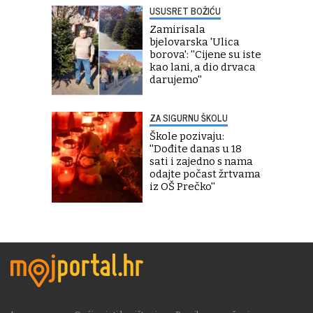
USUSRET BOŽIĆU
Zamirisala
bjelovarska 'Ulica
borova': ''Cijene su iste
kao lani, a dio drvaca
darujemo''
ZA SIGURNU ŠKOLU
Škole pozivaju:
''Dođite danas u 18
sati i zajedno s nama
odajte počast žrtvama
iz OŠ Prečko''