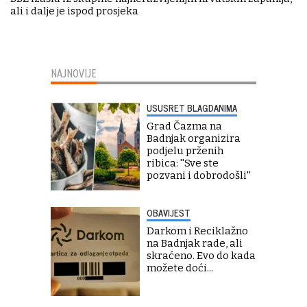
ali i dalje je ispod prosjeka
NAJNOVIJE
USUSRET BLAGDANIMA
Grad Čazma na
Badnjak organizira
podjelu prženih
ribica: ''Sve ste
pozvani i dobrodošli''
OBAVIJEST
Darkom i Reciklažno
na Badnjak rade, ali
skraćeno. Evo do kada
možete doći...