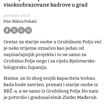
visokoobrazovane kadrove u grad
24.09.2024. u 15:07
Piše: Nikica Puhalo
Centar za starije osobe u Grubišnom Polju već
je neko vrijeme označen kao jedan od
najznačajnijih projekta i to ne samo za
Grubišno Polje nego i za cijelu Bjelovarsko-
bilogorsku županiju.
Naime, on bi zbog svojih kapaciteta trebao,
kada bude završen, primati i starije osobe iz
BBŽ-a, a ne samo iz Grubišnog Polja što nam
je potvrdio i gradonačelnik Zlatko Mađeruh.