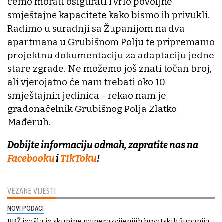
ćemo morati osigurati i vrlo povoljne
smještajne kapacitete kako bismo ih privukli.
Radimo u suradnji sa Županijom na dva
apartmana u Grubišnom Polju te pripremamo
projektnu dokumentaciju za adaptaciju jedne
stare zgrade. Ne možemo još znati točan broj,
ali vjerojatno će nam trebati oko 10
smještajnih jedinica - rekao nam je
gradonačelnik Grubišnog Polja Zlatko
Mađeruh.
Dobijte informaciju odmah, zapratite nas na
Facebooku
i
TIkToku
!
VEZANE VIJESTI
NOVI PODACI
BBŽ izašla iz skupine najnerazvijenijih hrvatskih županija,