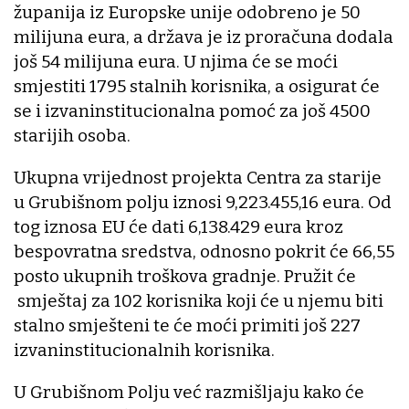
županija iz Europske unije odobreno je 50
milijuna eura, a država je iz proračuna dodala
još 54 milijuna eura. U njima će se moći
smjestiti 1795 stalnih korisnika, a osigurat će
se i izvaninstitucionalna pomoć za još 4500
starijih osoba.
Ukupna vrijednost projekta Centra za starije
u Grubišnom polju iznosi 9,223.455,16 eura. Od
tog iznosa EU će dati 6,138.429 eura kroz
bespovratna sredstva, odnosno pokrit će 66,55
posto ukupnih troškova gradnje. Pružit će
smještaj za 102 korisnika koji će u njemu biti
stalno smješteni te će moći primiti još 227
izvaninstitucionalnih korisnika.
U Grubišnom Polju već razmišljaju kako će