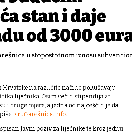
ća stan i daje
du od 3000 eur
Garešnica u stopostotnom iznosu subvencio
m Hrvatske na različite načine pokušavaju
tatka liječnika. Osim većih stipendija za
u i druge mjere, a jedna od najčešćih je da
 piše
KruGarešnica.info
.
aspisan Javni poziv za liječnike te kroz jednu