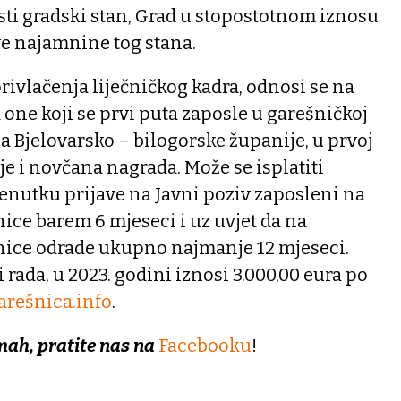
sti gradski stan, Grad u stopostotnom iznosu
e najamnine tog stana.
privlačenja liječničkog kadra, odnosi se na
 one koji se prvi puta zaposle u garešničkoj
a Bjelovarsko – bilogorske županije, u prvoj
je i novčana nagrada. Može se isplatiti
trenutku prijave na Javni poziv zaposleni na
ce barem 6 mjeseci i uz uvjet da na
ice odrade ukupno najmanje 12 mjeseci.
rada, u 2023. godini iznosi 3.000,00 eura po
rešnica.info
.
mah, pratite nas na
Facebooku
!