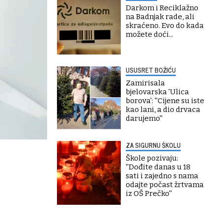
Darkom i Reciklažno
na Badnjak rade, ali
skraćeno. Evo do kada
možete doći...
USUSRET BOŽIĆU
Zamirisala
bjelovarska 'Ulica
borova': ''Cijene su iste
kao lani, a dio drvaca
darujemo''
ZA SIGURNU ŠKOLU
Škole pozivaju:
''Dođite danas u 18
sati i zajedno s nama
odajte počast žrtvama
iz OŠ Prečko''