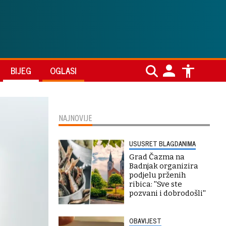
BIJEG
OGLASI
NAJNOVIJE
USUSRET BLAGDANIMA
Grad Čazma na
Badnjak organizira
podjelu prženih
ribica: ''Sve ste
pozvani i dobrodošli''
OBAVIJEST