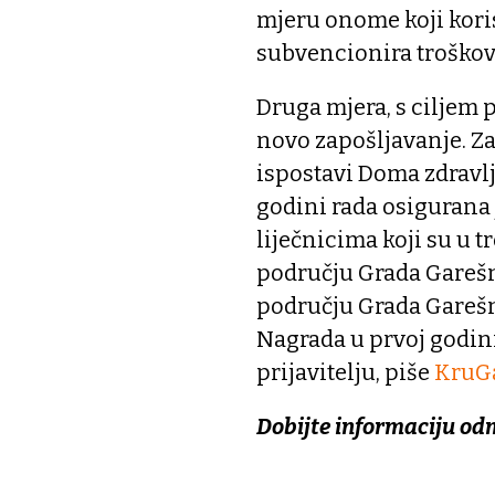
mjeru onome koji kori
subvencionira troškov
Druga mjera, s ciljem 
novo zapošljavanje. Za
ispostavi Doma zdravlj
godini rada osigurana 
liječnicima koji su u 
području Grada Garešni
području Grada Garešn
Nagrada u prvoj godini 
prijavitelju, piše
KruGa
Dobijte informaciju od