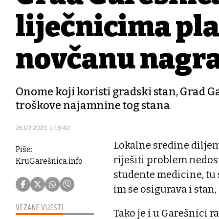
liječnicima pla
novčanu nagra
Onome koji koristi gradski stan, Grad 
troškove najamnine tog stana
26.07.2023. u 18:42
Lokalne sredine dilje
Piše:
riješiti problem nedos
KruGarešnica.info
studente medicine, tu s
im se osigurava i stan,
VEZANE VIJESTI
Tako je i u Garešnici r