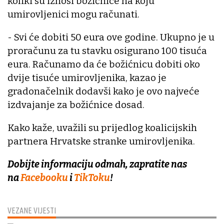
koliki su iznosi božićnice na koju
umirovljenici mogu računati.
- Svi će dobiti 50 eura ove godine. Ukupno je u
proračunu za tu stavku osigurano 100 tisuća
eura. Računamo da će božićnicu dobiti oko
dvije tisuće umirovljenika, kazao je
gradonačelnik dodavši kako je ovo najveće
izdvajanje za božićnice dosad.
Kako kaže, uvažili su prijedlog koalicijskih
partnera Hrvatske stranke umirovljenika.
Dobijte informaciju odmah, zapratite nas
na
Facebooku
i
TikToku
!
VEZANE VIJESTI