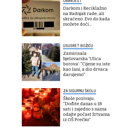
OBAVIJEST
Darkom i Reciklažno
na Badnjak rade, ali
skraćeno. Evo do kada
možete doći...
USUSRET BOŽIĆU
Zamirisala
bjelovarska 'Ulica
borova': ''Cijene su iste
kao lani, a dio drvaca
darujemo''
ZA SIGURNU ŠKOLU
Škole pozivaju:
''Dođite danas u 18
sati i zajedno s nama
odajte počast žrtvama
iz OŠ Prečko''