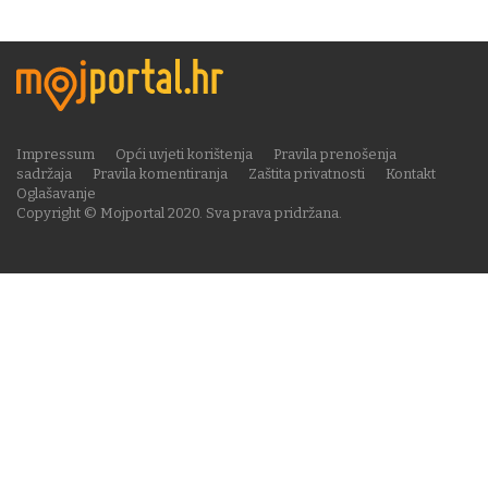
Impressum
Opći uvjeti korištenja
Pravila prenošenja
sadržaja
Pravila komentiranja
Zaštita privatnosti
Kontakt
Oglašavanje
Copyright © Mojportal 2020. Sva prava pridržana.