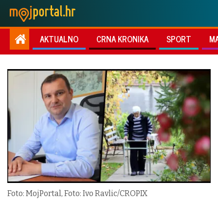
AKTUALNO
CRNA KRONIKA
SPORT
M
Foto: MojPortal, Foto: Ivo Ravlic/CROPIX