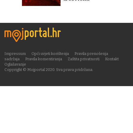
Impressum
Opći uvjeti korištenja
Pravila prenošenja
sadržaja
Pravila komentiranja
Zaštita privatnosti
Kontakt
Oglašavanje
Copyright © Mojportal 2020. Sva prava pridržana.