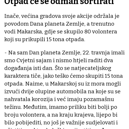
Otpad će se odmah sortirati
Inače, većina gradova svoje akcije održala je
povodom Dana planeta Zemlje, a trenutno
vodi Makarska, gdje se skupilo 80 volontera
koji su prikupili 15 tona otpada.
- Na sam Dan planeta Zemlje, 22. travnja imali
smo Cvjetni sajam i nismo htjeli raditi dva
događanja isti dan. Što se natjecateljskog
karaktera tiče, jako teško ćemo skupiti 15 tona
otpada. Naime, u Makarskoj su iz mora mogli
izvući dvije olupine automobila na koje su se
nahvatala korozija i već imaju pozamašnu
težinu. Međutim, imamo priliku biti bolji po
broju volontera, a na kraju krajeva, lijepo bi
bilo pobijediti, no još je važnije sudjelovati i