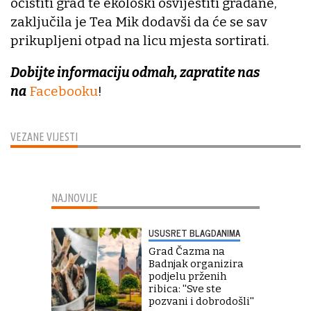
očistiti grad te ekološki osvijestiti građane,
zaključila je Tea Mik dodavši da će se sav
prikupljeni otpad na licu mjesta sortirati.
Dobijte informaciju odmah, zapratite nas
na
Facebooku
!
VEZANE VIJESTI
NAJNOVIJE
USUSRET BLAGDANIMA
Grad Čazma na
Badnjak organizira
podjelu prženih
ribica: ''Sve ste
pozvani i dobrodošli''