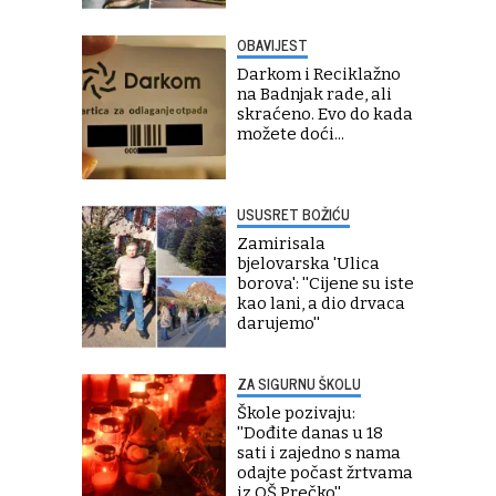
OBAVIJEST
Darkom i Reciklažno
na Badnjak rade, ali
skraćeno. Evo do kada
možete doći...
USUSRET BOŽIĆU
Zamirisala
bjelovarska 'Ulica
borova': ''Cijene su iste
kao lani, a dio drvaca
darujemo''
ZA SIGURNU ŠKOLU
Škole pozivaju:
''Dođite danas u 18
sati i zajedno s nama
odajte počast žrtvama
iz OŠ Prečko''