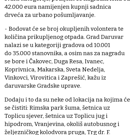
42.000 eura namijenjen kupnji sadnica
drveća za urbano pošumljavanje.
- Bodovat će se broj okupljenih volontera te
količina prikupljenog otpada. Grad Daruvar
nalazi se u kategoriji gradova od 10.001
do 35.000 stanovnika, a osim nas za nagradu
se bore i ­Čakovec, Duga Resa, Ivanec,
Koprivnica, Makarska, Sveta Nedelja,
Vinkovci, Virovitica i Zaprešić, kažu iz
daruvarske Gradske uprave.
Dodaju i to da su neke od lokacija na kojima će
se čistiti: Rimska park šuma, šetnica uz
Toplicu sjever, šetnica uz Toplicu jug i
hipodrom, Vranjevina, okoliš autobusnog i
željezničkog kolodvora pruga, Trg dr. F.