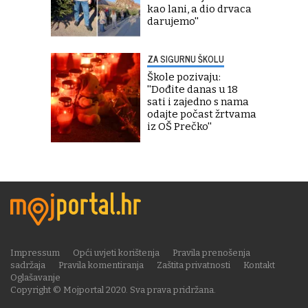
kao lani, a dio drvaca
darujemo''
ZA SIGURNU ŠKOLU
Škole pozivaju:
''Dođite danas u 18
sati i zajedno s nama
odajte počast žrtvama
iz OŠ Prečko''
Impressum
Opći uvjeti korištenja
Pravila prenošenja
sadržaja
Pravila komentiranja
Zaštita privatnosti
Kontakt
Oglašavanje
Copyright © Mojportal 2020. Sva prava pridržana.