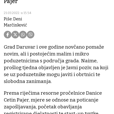
Pajer
21.03.2022. u 15:54
Piše: Deni
Marčinković
Grad Daruvar i ove godine novčano pomaže
novim, ali i postojećim malim i mikro
poduzetnicima s područja grada. Naime,
prošlog tjedna objavljen je Javni poziv, na koji
se uz poduzetnike mogu javiti i obrtnici te
slobodna zanimanja.
Prema riječima resorne pročelnice Danice
Cetin Pajer, mjere se odnose na poticanje
zapošljavanja, početak obavljanja
registrirane djelatnosti te start-up tvrtke.