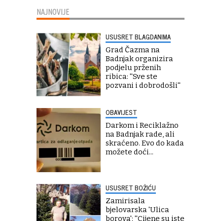
NAJNOVIJE
USUSRET BLAGDANIMA
Grad Čazma na
Badnjak organizira
podjelu prženih
ribica: ''Sve ste
pozvani i dobrodošli''
OBAVIJEST
Darkom i Reciklažno
na Badnjak rade, ali
skraćeno. Evo do kada
možete doći...
USUSRET BOŽIĆU
Zamirisala
bjelovarska 'Ulica
borova': ''Cijene su iste