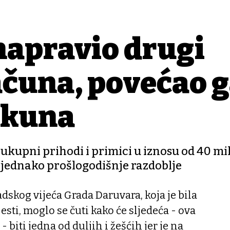
napravio drugi
ačuna, povećao 
a kuna
ukupni prihodi i primici u iznosu od 40 mi
a jednako prošlogodišnje razdoblje
dskog vijeća Grada Daruvara, koja je bila
esti, moglo se čuti kako će sljedeća - ova
- biti jedna od duljih i žešćih jer je na