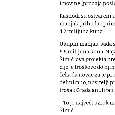
imovine (prodaja poslo
Rashodi su ostvareni u
manjak prihoda i primi
4,2 milijuna kuna.
Ukupni manjak, kada se
6,6 milijuna kuna. Naj
Šimić, dva projekta pr
čije je troškove do nji
čeka da novac za te pro
definirano, nositelji p
trošak Grada anulirati.
- To je najveći uzrok m
Šimić.