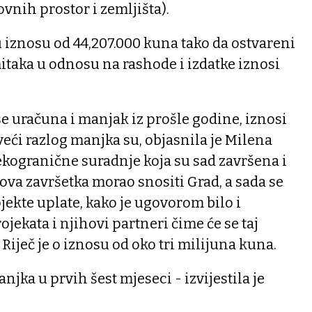
vnih prostor i zemljišta).
 iznosu od 44,207.000 kuna tako da ostvareni
taka u odnosu na rashode i izdatke iznosi
 uračuna i manjak iz prošle godine, iznosi
veći razlog manjka su, objasnila je Milena
ekogranične suradnje koja su sad završena i
hova završetka morao snositi Grad, a sada se
jekte uplate, kako je ugovorom bilo i
rojekata i njihovi partneri čime će se taj
 Riječ je o iznosu od oko tri milijuna kuna.
anjka u prvih šest mjeseci - izvijestila je