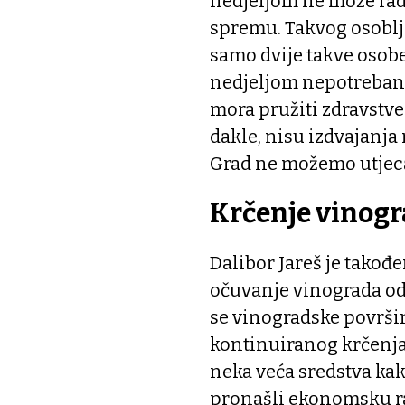
nedjeljom ne može rad
spremu. Takvog osoblj
samo dvije takve osobe, 
nedjeljom nepotreban 
mora pružiti zdravstve
dakle, nisu izdvajanja
Grad ne možemo utjecat
Krčenje vinog
Dalibor Jareš je takođe
očuvanje vinograda odre
se vinogradske površ
kontinuiranog krčenja.
neka veća sredstva kak
pronašli ekonomsku ra