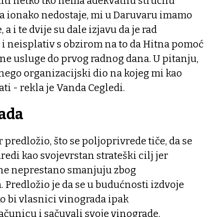
iti netko tko nema adekvatnu stručnu
a ionako nedostaje, mi u Daruvaru imamo
a i te dvije su dale izjavu da je rad
i neisplativ s obzirom na to da Hitna pomoć
ne usluge do prvog radnog dana. U pitanju,
 nego organizacijski dio na kojeg mi kao
i - rekla je Vanda Cegledi.
rada
r predložio, što se poljoprivrede tiče, da se
di kao svojevrstan strateški cilj jer
ine neprestano smanjuju zbog
 Predložio je da se u budućnosti izdvoje
o bi vlasnici vinograda ipak
čunicu i sačuvali svoje vinograde.