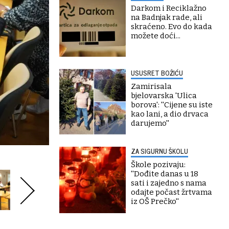
Darkom i Reciklažno
na Badnjak rade, ali
skraćeno. Evo do kada
možete doći...
USUSRET BOŽIĆU
Zamirisala
bjelovarska 'Ulica
borova': ''Cijene su iste
kao lani, a dio drvaca
darujemo''
ZA SIGURNU ŠKOLU
Škole pozivaju:
''Dođite danas u 18
sati i zajedno s nama
odajte počast žrtvama
iz OŠ Prečko''