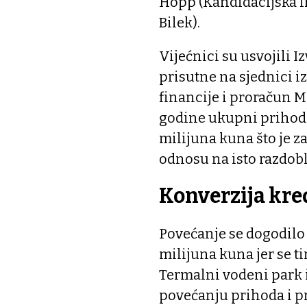
Hopp (Kandidacijska li
Bilek).
Vijećnici su usvojili I
prisutne na sjednici i
financije i proračun M
godine ukupni prihodi 
milijuna kuna što je za
odnosu na isto razdobl
Konverzija kre
Povećanje se dogodilo
milijuna kuna jer se t
Termalni vodeni park i
povećanju prihoda i p