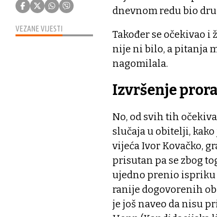
dnevnom redu bio dru
VEZANE VIJESTI
Također se očekivao i ž
nije ni bilo, a pitanja
nagomilala.
Izvršenje pror
No, od svih tih očekiva
slučaja u obitelji, kak
vijeća Ivor Kovačko, 
prisutan pa se zbog to
ujedno prenio ispriku 
ranije dogovorenih oba
je još naveo da nisu p