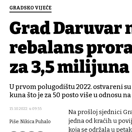
GRADSKO VIJEĆE
Grad Daruvar 
rebalans pror
za 3,5 milijun
U prvom polugodištu 2022. ostvareni su 
kuna što je za 50 posto više u odnosu n
15.10.2022. u 09:55
Na prošloj sjednici Gra
jedna od kraćih u povij
Piše: Nikica Puhalo
koja se održala u petak 