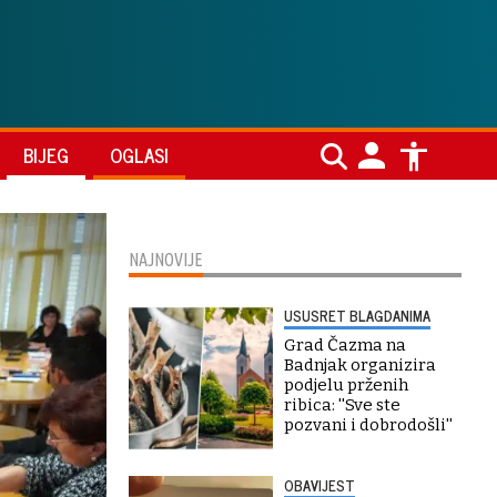
BIJEG
OGLASI
NAJNOVIJE
USUSRET BLAGDANIMA
Grad Čazma na
Badnjak organizira
podjelu prženih
ribica: ''Sve ste
pozvani i dobrodošli''
OBAVIJEST