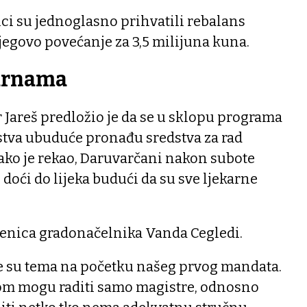
ici su jednoglasno prihvatili rebalans
egovo povećanje za 3,5 milijuna kuna.
karnama
 Jareš predložio je da se u sklopu programa
vstva ubuduće pronađu sredstva za rad
kako je rekao, Daruvarčani nakon subote
oći do lijeka budući da su sve ljekarne
enica gradonačelnika Vanda Cegledi.
le su tema na početku našeg prvog mandata.
jom mogu raditi samo magistre, odnosno