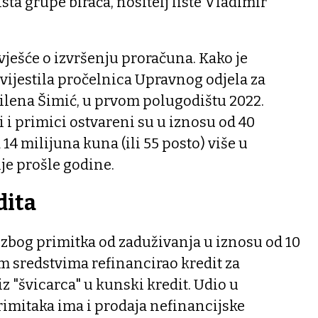
sta grupe birača, nositelj liste Vladimir
zvješće o izvršenju proračuna. Kako je
zvijestila pročelnica Upravnog odjela za
ilena Šimić, u prvom polugodištu 2022.
i primici ostvareni su u iznosu od 40
 14 milijuna kuna (ili 55 posto) više u
je prošle godine.
dita
 zbog primitka od zaduživanja u iznosu od 10
im sredstvima refinancirao kredit za
z "švicarca" u kunski kredit. Udio u
rimitaka ima i prodaja nefinancijske