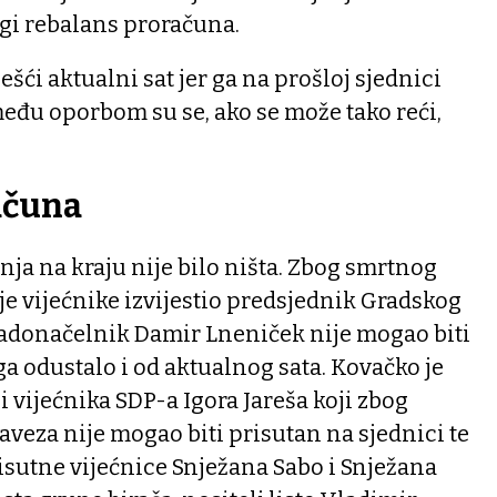
gi rebalans proračuna.
ešći aktualni sat jer ga na prošloj sjednici
 među oporbom su se, ako se može tako reći,
ačuna
nja na kraju nije bilo ništa. Zbog smrtnog
o je vijećnike izvijestio predsjednik Gradskog
gradonačelnik Damir Lneniček nije mogao biti
ga odustalo i od aktualnog sata. Kovačko je
i vijećnika SDP-a Igora Jareša koji zbog
veza nije mogao biti prisutan na sjednici te
risutne vijećnice Snježana Sabo i Snježana