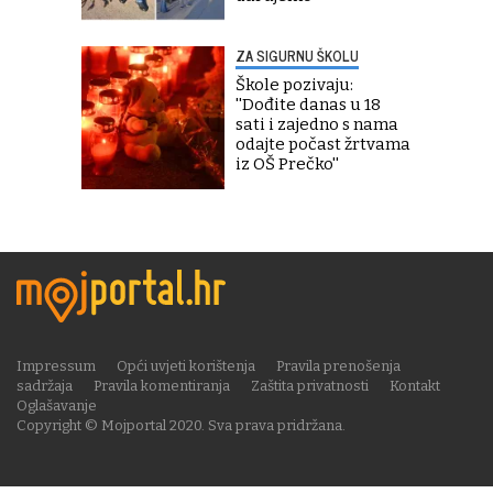
ZA SIGURNU ŠKOLU
Škole pozivaju:
''Dođite danas u 18
sati i zajedno s nama
odajte počast žrtvama
iz OŠ Prečko''
Impressum
Opći uvjeti korištenja
Pravila prenošenja
sadržaja
Pravila komentiranja
Zaštita privatnosti
Kontakt
Oglašavanje
Copyright © Mojportal 2020. Sva prava pridržana.