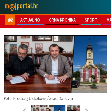
AKTUALNO
CRNA KRONIKA
SPORT
M
Foto: Predrag Uskoković/Grad Daruvar