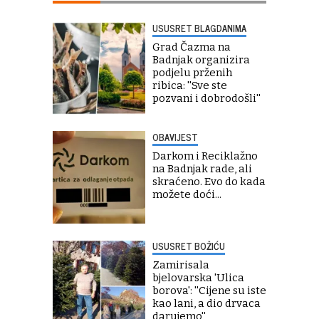
USUSRET BLAGDANIMA
Grad Čazma na
Badnjak organizira
podjelu prženih
ribica: ''Sve ste
pozvani i dobrodošli''
OBAVIJEST
Darkom i Reciklažno
na Badnjak rade, ali
skraćeno. Evo do kada
možete doći...
USUSRET BOŽIĆU
Zamirisala
bjelovarska 'Ulica
borova': ''Cijene su iste
kao lani, a dio drvaca
darujemo''