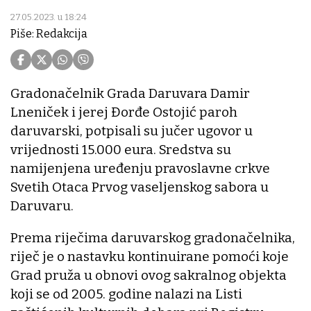
27.05.2023. u 18:24
Piše: Redakcija
Gradonačelnik Grada Daruvara Damir
Lneniček i jerej Đorđe Ostojić paroh
daruvarski, potpisali su jučer ugovor u
vrijednosti 15.000 eura. Sredstva su
namijenjena uređenju pravoslavne crkve
Svetih Otaca Prvog vaseljenskog sabora u
Daruvaru.
Prema riječima daruvarskog gradonačelnika,
riječ je o nastavku kontinuirane pomoći koje
Grad pruža u obnovi ovog sakralnog objekta
koji se od 2005. godine nalazi na Listi