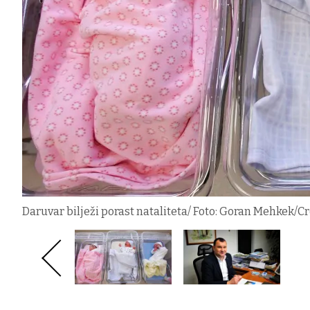
Daruvar bilježi porast nataliteta/ Foto: Goran Mehkek/Cro