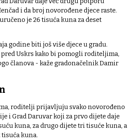
rad Daruvar daje već drugu potporu
enčad i da broj novorođene djece raste.
 uručeno je 26 tisuća kuna za deset
ja godine biti još više djece u gradu.
 pred Uskrs kako bi pomogli roditeljima,
go članova - kaže gradonačelnik Damir
un
a, roditelji prijavljuju svako novorođeno
ije i Grad Daruvar koji za prvo dijete daje
uću kuna, za drugo dijete tri tisuće kuna, a
t tisuća kuna.