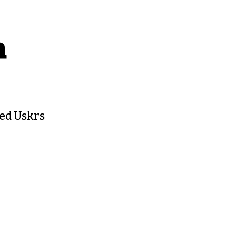
a
red Uskrs