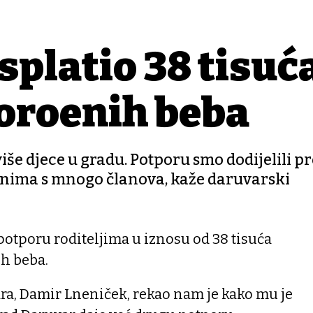
splatio 38 tisuć
orođenih beba
više djece u gradu. Potporu smo dodijelili p
onima s mnogo članova, kaže daruvarski
potporu roditeljima u iznosu od 38 tisuća
h beba.
a, Damir Lneniček, rekao nam je kako mu je