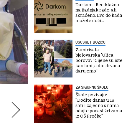
Darkom i Reciklažno
na Badnjak rade, ali
skraćeno. Evo do kada
možete doći...
USUSRET BOŽIĆU
Zamirisala
bjelovarska 'Ulica
borova': ''Cijene su iste
kao lani, a dio drvaca
darujemo''
ZA SIGURNU ŠKOLU
Škole pozivaju:
''Dođite danas u 18
sati i zajedno s nama
odajte počast žrtvama
iz OŠ Prečko''