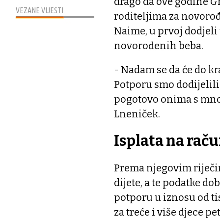
drago da ove godine G
VEZANE VIJESTI
roditeljima za novorođ
Naime, u prvoj dodjeli
novorođenih beba.
- Nadam se da će do kra
Potporu smo dodijelili
pogotovo onima s mno
Lneniček.
Isplata na rač
Prema njegovim riječim
dijete, a te podatke dob
potporu u iznosu od tis
za treće i više djece pe