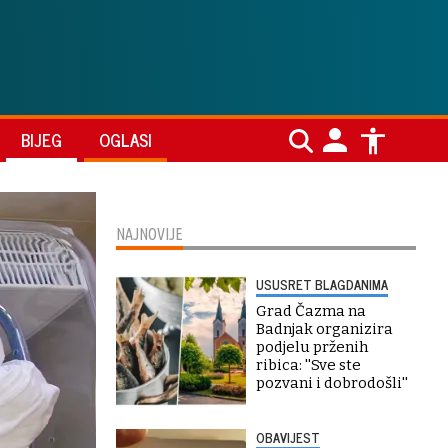
BIJEG
OGLASI
NAJNOVIJE
USUSRET BLAGDANIMA
Grad Čazma na
Badnjak organizira
podjelu prženih
ribica: ''Sve ste
pozvani i dobrodošli''
OBAVIJEST