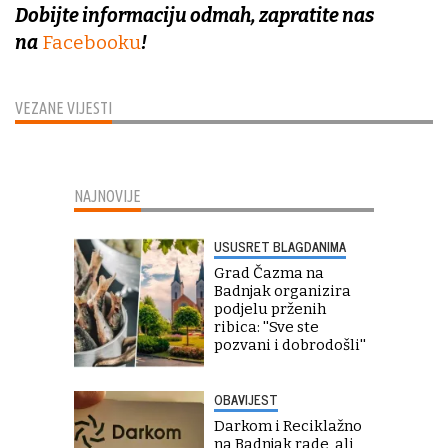
Dobijte informaciju odmah, zapratite nas
na
Facebooku
!
VEZANE VIJESTI
NAJNOVIJE
USUSRET BLAGDANIMA
Grad Čazma na
Badnjak organizira
podjelu prženih
ribica: ''Sve ste
pozvani i dobrodošli''
OBAVIJEST
Darkom i Reciklažno
na Badnjak rade, ali