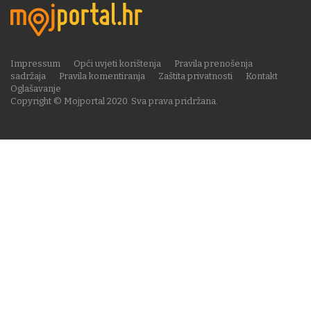
Impressum
Opći uvjeti korištenja
Pravila prenošenja
sadržaja
Pravila komentiranja
Zaštita privatnosti
Kontakt
Oglašavanje
Copyright © Mojportal 2020. Sva prava pridržana.