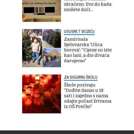
skraćeno. Evo do kada
možete doći...
USUSRET BOŽIĆU
Zamirisala
bjelovarska 'Ulica
borova': ''Cijene su iste
kao lani, a dio drvaca
darujemo''
ZA SIGURNU ŠKOLU
Škole pozivaju:
''Dođite danas u 18
sati i zajedno s nama
odajte počast žrtvama
iz OŠ Prečko''