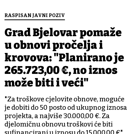
RASPISAN JAVNI POZIV
Grad Bjelovar pomaže
u obnovi pročelja i
krovova: "Planirano je
265.723,00 €, no iznos
može biti i veći"
"Za troškove cjelovite obnove, moguće
je dobiti do 50 posto od ukupnog iznosa
projekta, a najviše 30.000,00 €. Za
djelomičnu obnovu troškovi će biti
sufinancirani u iznosu do 15.000,00 €",