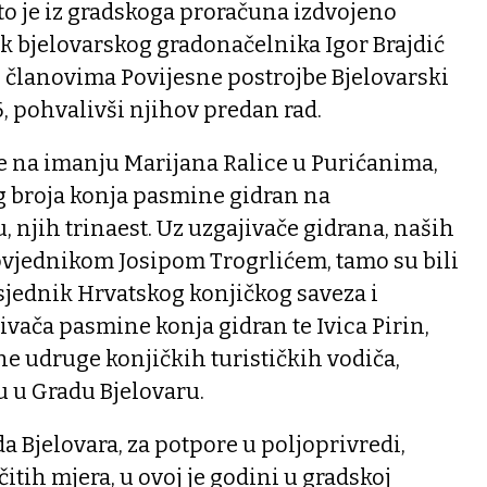
 što je iz gradskoga proračuna izdvojeno
ik bjelovarskog gradonačelnika Igor Brajdić
e članovima Povijesne postrojbe Bjelovarski
6, pohvalivši njihov predan rad.
ne na imanju Marijana Ralice u Purićanima,
eg broja konja pasmine gidran na
 njih trinaest. Uz uzgajivače gidrana, naših
ovjednikom Josipom Trogrlićem, tamo su bili
sjednik Hrvatskog konjičkog saveza i
vača pasmine konja gidran te Ivica Pirin,
e udruge konjičkih turističkih vodiča,
 u Gradu Bjelovaru.
a Bjelovara, za potpore u poljoprivredi,
čitih mjera, u ovoj je godini u gradskoj