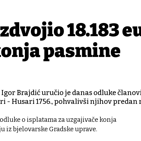
zdvojio 18.183 e
konja pasmine
Igor Brajdić uručio je danas odluke člano
i - Husari 1756., pohvalivši njihov predan 
 odluke o isplatama za uzgajivače konja
ju iz bjelovarske Gradske uprave.