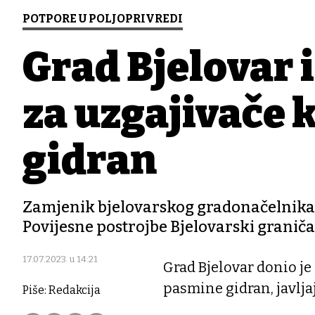
POTPORE U POLJOPRIVREDI
Grad Bjelovar i
za uzgajivače 
gidran
Zamjenik bjelovarskog gradonačelnika 
Povijesne postrojbe Bjelovarski graničar
17.07.2023. u 14:21
Grad Bjelovar donio je
pasmine gidran, javlja
Piše: Redakcija