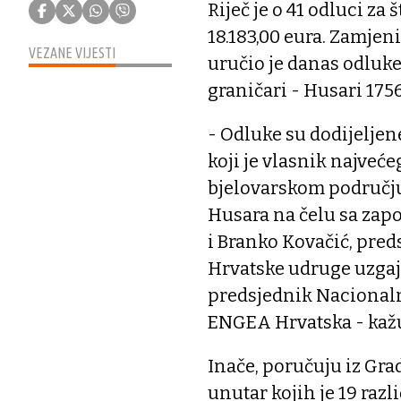
Riječ je o 41 odluci za
18.183,00 eura. Zamjen
VEZANE VIJESTI
uručio je danas odluk
graničari - Husari 175
- Odluke su dodijelje
koji je vlasnik najveć
bjelovarskom području,
Husara na čelu sa zap
i Branko Kovačić, pred
Hrvatske udruge uzgaji
predsjednik Nacionaln
ENGEA Hrvatska - kažu
Inače, poručuju iz Grad
unutar kojih je 19 razli