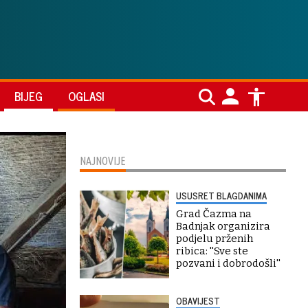
BIJEG
OGLASI
NAJNOVIJE
USUSRET BLAGDANIMA
Grad Čazma na
Badnjak organizira
podjelu prženih
ribica: ''Sve ste
pozvani i dobrodošli''
OBAVIJEST