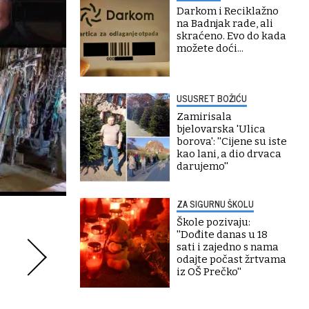
Darkom i Reciklažno
na Badnjak rade, ali
skraćeno. Evo do kada
možete doći...
USUSRET BOŽIĆU
Zamirisala
bjelovarska 'Ulica
borova': ''Cijene su iste
kao lani, a dio drvaca
darujemo''
ZA SIGURNU ŠKOLU
Škole pozivaju:
''Dođite danas u 18
sati i zajedno s nama
odajte počast žrtvama
iz OŠ Prečko''