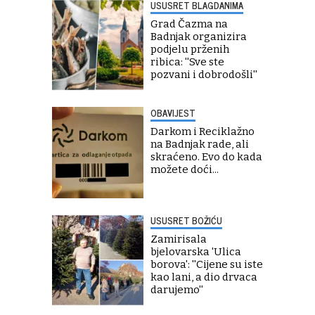
USUSRET BLAGDANIMA
Grad Čazma na
Badnjak organizira
podjelu prženih
ribica: ''Sve ste
pozvani i dobrodošli''
OBAVIJEST
Darkom i Reciklažno
na Badnjak rade, ali
skraćeno. Evo do kada
možete doći...
USUSRET BOŽIĆU
Zamirisala
bjelovarska 'Ulica
borova': ''Cijene su iste
kao lani, a dio drvaca
darujemo''