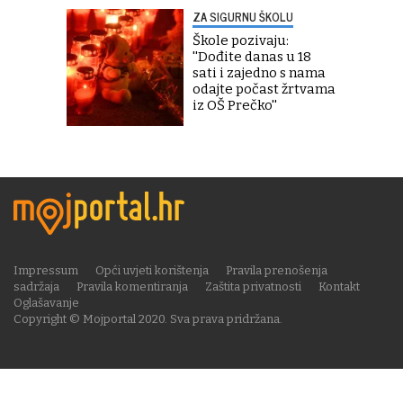
ZA SIGURNU ŠKOLU
Škole pozivaju:
''Dođite danas u 18
sati i zajedno s nama
odajte počast žrtvama
iz OŠ Prečko''
Impressum
Opći uvjeti korištenja
Pravila prenošenja
sadržaja
Pravila komentiranja
Zaštita privatnosti
Kontakt
Oglašavanje
Copyright © Mojportal 2020. Sva prava pridržana.