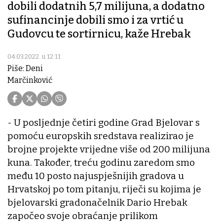
dobili dodatnih 5,7 milijuna, a dodatno
sufinancinje dobili smo i za vrtić u
Gudovcu te sortirnicu, kaže Hrebak
04.03.2022. u 12:11
Piše: Deni
Marčinković
- U posljednje četiri godine Grad Bjelovar s
pomoću europskih sredstava realizirao je
brojne projekte vrijedne više od 200 milijuna
kuna. Također, treću godinu zaredom smo
među 10 posto najuspješnijih gradova u
Hrvatskoj po tom pitanju, riječi su kojima je
bjelovarski gradonačelnik Dario Hrebak
započeo svoje obraćanje prilikom