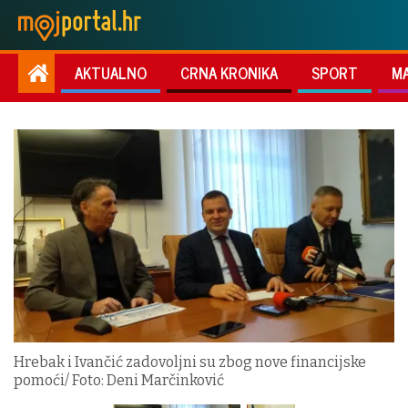
AKTUALNO
CRNA KRONIKA
SPORT
M
Hrebak i Ivančić zadovoljni su zbog nove financijske
pomoći/ Foto: Deni Marčinković