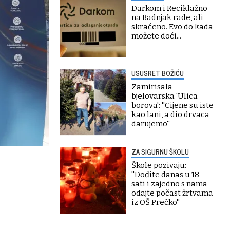
Darkom i Reciklažno
na Badnjak rade, ali
skraćeno. Evo do kada
možete doći...
USUSRET BOŽIĆU
Zamirisala
bjelovarska 'Ulica
borova': ''Cijene su iste
kao lani, a dio drvaca
darujemo''
ZA SIGURNU ŠKOLU
Škole pozivaju:
''Dođite danas u 18
sati i zajedno s nama
odajte počast žrtvama
iz OŠ Prečko''