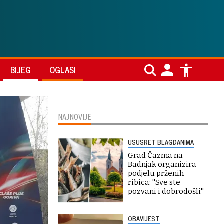
BIJEG
OGLASI
NAJNOVIJE
USUSRET BLAGDANIMA
Grad Čazma na
Badnjak organizira
podjelu prženih
ribica: ''Sve ste
pozvani i dobrodošli''
OBAVIJEST