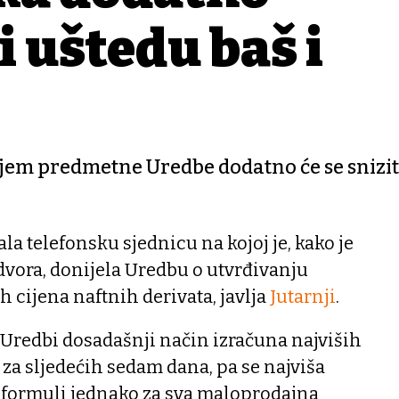
i uštedu baš i
jem predmetne Uredbe dodatno će se snizit
la telefonsku sjednicu na kojoj je, kako je
dvora, donijela Uredbu o utvrđivanju
 cijena naftnih derivata, javlja
Jutarnji
.
Uredbi dosadašnji način izračuna najviših
 za sljedećih sedam dana, pa se najviša
 formuli jednako za sva maloprodajna