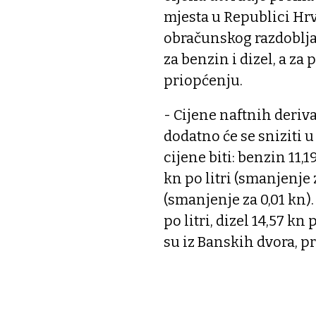
mjesta u Republici Hr
obračunskog razdoblja
za benzin i dizel, a za 
priopćenju.
- Cijene naftnih deri
dodatno će se sniziti 
cijene biti: benzin 11,1
kn po litri (smanjenje z
(smanjenje za 0,01 kn)
po litri, dizel 14,57 kn p
su iz Banskih dvora, p