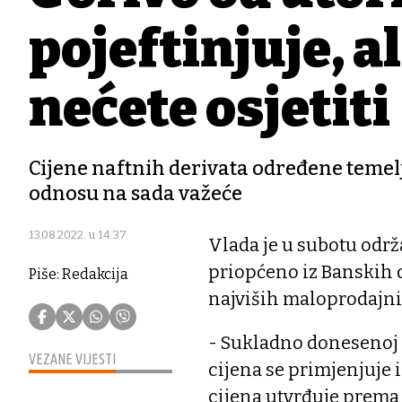
pojeftinjuje, al
nećete osjetiti
Cijene naftnih derivata određene temel
odnosu na sada važeće
13.08.2022. u 14:37
Vlada je u subotu održa
priopćeno iz Banskih 
Piše: Redakcija
najviših maloprodajnih
- Sukladno donesenoj 
VEZANE VIJESTI
cijena se primjenjuje i
cijena utvrđuje prema