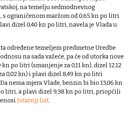
vatskoj, na temelju sedmodnevnog
, s ograničenom maržom od 0,65 kn po litri
plavi dizel 0,40 kn po litri, navela je Vlada u
vata određene temeljem predmetne Uredbe
u odnosu na sada važeće, pa će od utorka nove
9 kn po litri (smanjenje za 0,11 kn), dizel 12,12
a 0,02 kn) i plavi dizel 8,49 kn po litri
. Da nema mjera Vlade, benzin bi bio 13,06 kn
o litri, a plavi dizel 9,38 kn po litri, priopćili
renosi
Jutarnji list
.