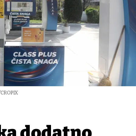
r/CROPIX
rka dodatno