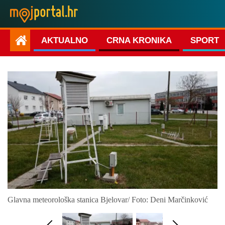
AKTUALNO
CRNA KRONIKA
SPORT
Glavna meteorološka stanica Bjelovar/ Foto: Deni Marčinković