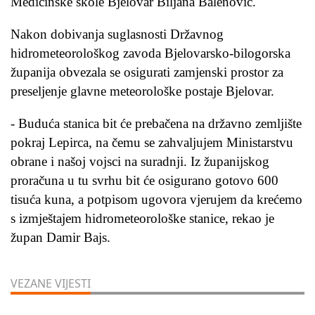
Medicinske škole Bjelovar Biljana Balenović.
Nakon dobivanja suglasnosti Državnog
hidrometeorološkog zavoda Bjelovarsko-bilogorska
županija obvezala se osigurati zamjenski prostor za
preseljenje glavne meteorološke postaje Bjelovar.
- Buduća stanica bit će prebačena na državno zemljište
pokraj Lepirca, na čemu se zahvaljujem Ministarstvu
obrane i našoj vojsci na suradnji. Iz županijskog
proračuna u tu svrhu bit će osigurano gotovo 600
tisuća kuna, a potpisom ugovora vjerujem da krećemo
s izmještajem hidrometeorološke stanice, rekao je
župan Damir Bajs.
VEZANE VIJESTI