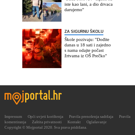
iste kao lani, a dio drvaca
darujemo''
ZA SIGURNU ŠKOLU
Škole pozivaju: ''Dođite
danas u 18 sati i zajedno
s nama odajte počast
žrtvama iz OŠ Prečko''
Impressum
Opći uvjeti korištenja
Pravila prenošenja sadržaja
Pravila
komentiranja
Zaštita privatnosti
Kontakt
Oglašavanje
Copyright © Mojportal 2020. Sva prava pridržana.