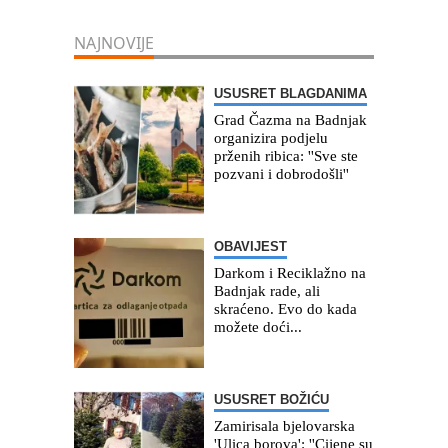
NAJNOVIJE
USUSRET BLAGDANIMA
Grad Čazma na Badnjak
organizira podjelu
prženih ribica: ''Sve ste
pozvani i dobrodošli''
OBAVIJEST
Darkom i Reciklažno na
Badnjak rade, ali
skraćeno. Evo do kada
možete doći...
USUSRET BOŽIĆU
Zamirisala bjelovarska
'Ulica borova': ''Cijene su