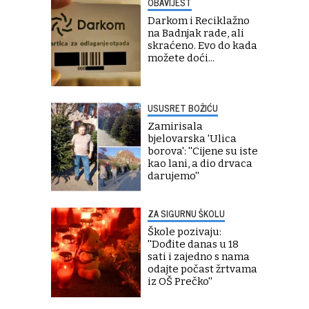
OBAVIJEST
Darkom i Reciklažno
na Badnjak rade, ali
skraćeno. Evo do kada
možete doći...
USUSRET BOŽIĆU
Zamirisala
bjelovarska 'Ulica
borova': ''Cijene su iste
kao lani, a dio drvaca
darujemo''
ZA SIGURNU ŠKOLU
Škole pozivaju:
''Dođite danas u 18
sati i zajedno s nama
odajte počast žrtvama
iz OŠ Prečko''