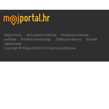
Impressum
Opći uvjeti korištenja
Pravila prenošenja
sadržaja
Pravila komentiranja
Zaštita privatnosti
Kontakt
Oglašavanje
Copyright © Mojportal 2020. Sva prava pridržana.