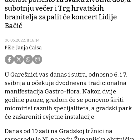
subotnju večer i Trg hrvatskih
branitelja zapalit će koncert Lidije
Bačić
06.05.2022. u 16:14
Piše: Janja Čaisa
U Garešnici vas danas i sutra, odnosno 6. i 7.
svibnja u očekuje dvodnevna tradicionalna
manifestacija Gastro-flora. Nakon dvije
godine pauze, gradom će se ponovno širiti
miomirisi raznih specijaliteta, a gradski park
će zašareniti cvjetne instalacije.
Danas od 19 sati na Gradskoj tržnici na
rasporedu je XI. po redu Županijska obrtnička