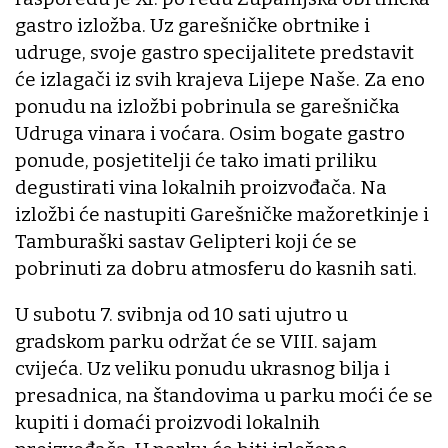
gastro izložba. Uz garešničke obrtnike i
udruge, svoje gastro specijalitete predstavit
će izlagači iz svih krajeva Lijepe Naše. Za eno
ponudu na izložbi pobrinula se garešnička
Udruga vinara i voćara. Osim bogate gastro
ponude, posjetitelji će tako imati priliku
degustirati vina lokalnih proizvođača. Na
izložbi će nastupiti Garešničke mažoretkinje i
Tamburaški sastav Gelipteri koji će se
pobrinuti za dobru atmosferu do kasnih sati.
U subotu 7. svibnja od 10 sati ujutro u
gradskom parku održat će se VIII. sajam
cvijeća. Uz veliku ponudu ukrasnog bilja i
presadnica, na štandovima u parku moći će se
kupiti i domaći proizvodi lokalnih