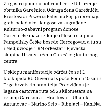
Za gastro ponudu pobrinut će se Udruženje
obrtnika Garešnice, Udruga žena Garešnički
Brestovac i Pizzeria Palermo koji pripremaju
grah, palačinke i langoše za sugrađane.
Kulturno-zabavni program donose
Garešničke mažoretkinje i Plesna skupina
Pampelisky Češke besede Hercegovac, a tu su
i Medjuwodje, TBM orkestar i Pjevačka
skupina Hrvatska žena Gareš'kog kulturnog
centra.
U sklopu manifestacije održat će se i I.
biciklijada BU Guvernal s početkom u 10 sati s
Trga hrvatskih branitelja. Predviđena je
lagana cestovna ruta od 28 kilometara na
relaciji Garešnica – Hrastovac – Uljanik –
Antunovac – Marino Selo – Ribnjaci – Kaniška