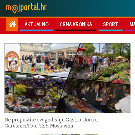
AKTUALNO
CRNA KRONIKA
SPORT
M
Ne propustite ovogodišnju Gastro-floru u
Garešnici/Foto: TZ S. Moslavina