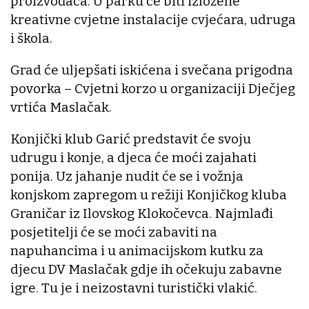
proizvođača. U parku će biti izložene
kreativne cvjetne instalacije cvjećara, udruga
i škola.
Grad će uljepšati iskićena i svečana prigodna
povorka – Cvjetni korzo u organizaciji Dječjeg
vrtića Maslačak.
Konjički klub Garić predstavit će svoju
udrugu i konje, a djeca će moći zajahati
ponija. Uz jahanje nudit će se i vožnja
konjskom zapregom u režiji Konjičkog kluba
Graničar iz Ilovskog Klokočevca. Najmlađi
posjetitelji će se moći zabaviti na
napuhancima i u animacijskom kutku za
djecu DV Maslačak gdje ih očekuju zabavne
igre. Tu je i neizostavni turistički vlakić.