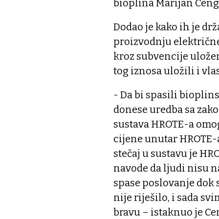
bioplina Marijan Ceng
Dodao je kako ih je dr
proizvodnju električne
kroz subvencije uložen
tog iznosa uložili i vl
- Da bi spasili bioplin
donese uredba sa zak
sustava HROTE-a omoguć
cijene unutar HROTE-a.
stečaj u sustavu je HR
navode da ljudi nisu n
spase poslovanje dok s
nije riješilo, i sada svim
bravu – istaknuo je Ce