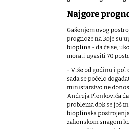
Najgore progn
Gašenjem ovog postroje
prognoze na koje su u
bioplina - da će se, u
morati ugasiti 70 post
- Više od godinu i po
sada se počelo događa
ministarstvo ne donos
Andreja Plenkovića da 
problema dok se još mož
bioplinska postrojenja
zakonskom snagom koj