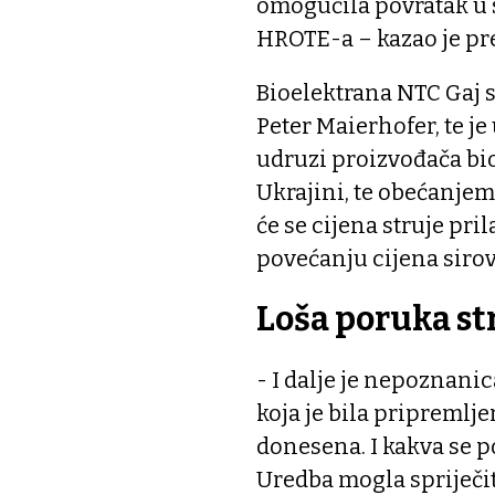
omogućila povratak u s
HROTE-a – kazao je p
Bioelektrana NTC Gaj st
Peter Maierhofer, te j
udruzi proizvođača bi
Ukrajini, te obećanje
će se cijena struje pr
povećanju cijena sirov
Loša poruka st
- I dalje je nepoznanic
koja je bila pripremlje
donesena. I kakva se p
Uredba mogla spriječit