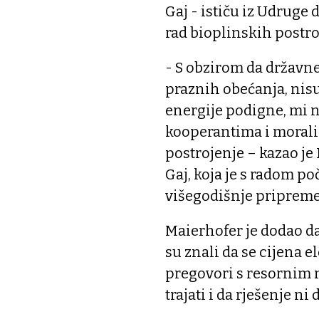
Gaj - ističu iz Udruge
rad bioplinskih postro
- S obzirom da državne
praznih obećanja, nisu
energije podigne, mi n
kooperantima i morali
postrojenje – kazao je
Gaj, koja je s radom poč
višegodišnje pripreme
Maierhofer je dodao da
su znali da se cijena e
pregovori s resornim 
trajati i da rješenje n