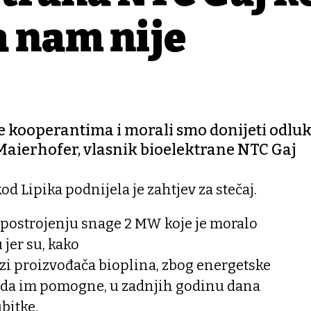
a nam nije
ne kooperantima i morali smo donijeti odlu
 Maierhofer, vlasnik bioelektrane NTC Gaj
d Lipika podnijela je zahtjev za stečaj.
 postrojenju snage 2 MW koje je moralo
 jer su, kako
zi proizvođača bioplina, zbog energetske
ve da im pomogne, u zadnjih godinu dana
bitke.