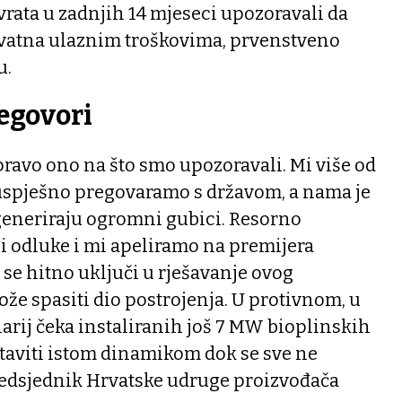
vrata u zadnjih 14 mjeseci upozoravali da
ekvatna ulaznim troškovima, prvenstveno
u.
egovori
pravo ono na što smo upozoravali. Mi više od
uspješno pregovaramo s državom, a nama je
 generiraju ogromni gubici. Resorno
i odluke i mi apeliramo na premijera
se hitno uključi u rješavanje ovog
že spasiti dio postrojenja. U protivnom, u
narij čeka instaliranih još 7 MW bioplinskih
astaviti istom dinamikom dok se sve ne
redsjednik Hrvatske udruge proizvođača