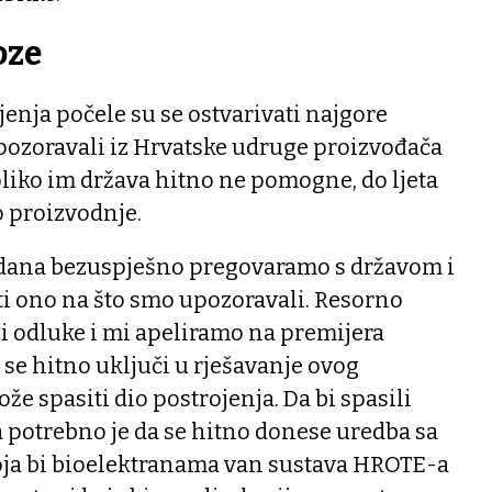
oze
nja počele su se ostvarivati najgore
pozoravali iz Hrvatske udruge proizvođača
koliko im država hitno ne pomogne, do ljeta
o proizvodnje.
l dana bezuspješno pregovaramo s državom i
ti ono na što smo upozoravali. Resorno
i odluke i mi apeliramo na premijera
se hitno uključi u rješavanje ovog
e spasiti dio postrojenja. Da bi spasili
 potrebno je da se hitno donese uredba sa
a bi bioelektranama van sustava HROTE-a