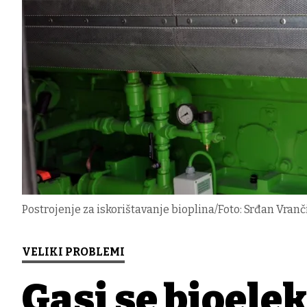
Postrojenje za iskorištavanje bioplina/Foto: Srđan Vranč
VELIKI PROBLEMI
Gasi se bioele