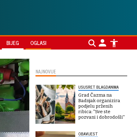
BIJEG
OGLASI
NAJNOVIJE
USUSRET BLAGDANIMA
Grad Čazma na
Badnjak organizira
podjelu prženih
ribica: ''Sve ste
pozvani i dobrodošli''
OBAVIJEST