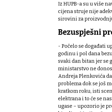
Iz HUPB-a su u više na
cijena struje nije ad
sirovini za proizvodnj
Bezuspješni pr
- Počelo se događati u
godinu i pol dana bez
svaki dan bitan jer se
ministarstvo ne donos
Andreja Plenkovića da 
problema dok se još mo
kratkom roku, isti sce
elektrana i to će se n
ugase – upozorio je p