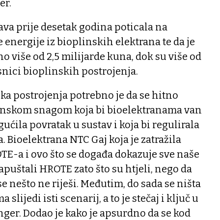
er.
žava prije desetak godina poticala na
 energije iz bioplinskih elektrana te da je
o više od 2,5 milijarde kuna, dok su više od
asnici bioplinskih postrojenja.
ska postrojenja potrebno je da se hitno
onskom snagom koja bi bioelektranama van
ila povratak u sustav i koja bi regulirala
 Bioelektrana NTC Gaj koja je zatražila
OTE-a i ovo što se događa dokazuje sve naše
apuštali HROTE zato što su htjeli, nego da
e nešto ne riješi. Međutim, do sada se ništa
a slijedi isti scenarij, a to je stečaj i ključ u
nger. Dodao je kako je apsurdno da se kod