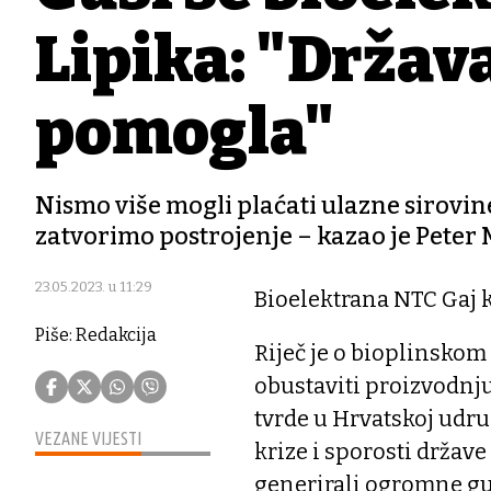
Lipika: "Držav
pomogla"
Nismo više mogli plaćati ulazne sirovi
zatvorimo postrojenje – kazao je Peter
23.05.2023. u 11:29
Bioelektrana NTC Gaj ko
Piše: Redakcija
Riječ je o bioplinskom
obustaviti proizvodnju
tvrde u Hrvatskoj udru
VEZANE VIJESTI
krize i sporosti drža
generirali ogromne gu