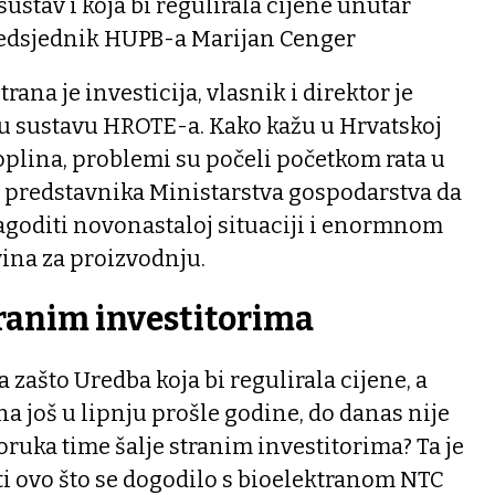
ustav i koja bi regulirala cijene unutar
redsjednik HUPB-a Marijan Cenger
rana je investicija, vlasnik i direktor je
e u sustavu HROTE-a. Kako kažu u Hrvatskoj
oplina, problemi su počeli početkom rata u
m predstavnika Ministarstva gospodarstva da
ilagoditi novonastaloj situaciji i enormnom
ina za proizvodnju.
ranim investitorima
a zašto Uredba koja bi regulirala cijene, a
na još u lipnju prošle godine, do danas nije
oruka time šalje stranim investitorima? Ta je
i ovo što se dogodilo s bioelektranom NTC