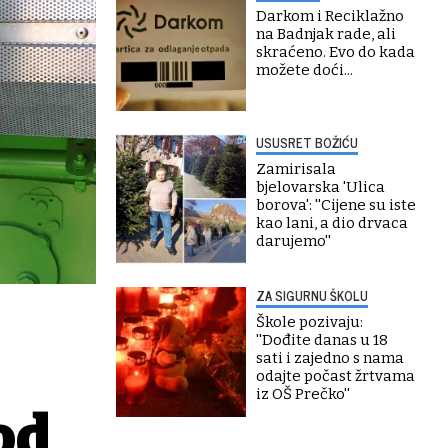
Darkom i Reciklažno
na Badnjak rade, ali
skraćeno. Evo do kada
možete doći...
USUSRET BOŽIĆU
Zamirisala
bjelovarska 'Ulica
borova': ''Cijene su iste
kao lani, a dio drvaca
darujemo''
ZA SIGURNU ŠKOLU
Škole pozivaju:
''Dođite danas u 18
sati i zajedno s nama
odajte počast žrtvama
iz OŠ Prečko''
od