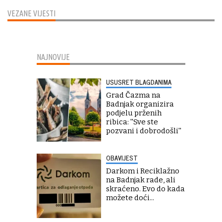
VEZANE VIJESTI
NAJNOVIJE
USUSRET BLAGDANIMA
Grad Čazma na
Badnjak organizira
podjelu prženih
ribica: ''Sve ste
pozvani i dobrodošli''
OBAVIJEST
Darkom i Reciklažno
na Badnjak rade, ali
skraćeno. Evo do kada
možete doći...