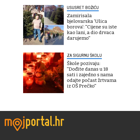
USUSRET BOŽIĆU
Zamirisala
bjelovarska 'Ulica
borova': ''Cijene su iste
kao lani, a dio drvaca
darujemo''
ZA SIGURNU ŠKOLU
Škole pozivaju:
''Dođite danas u 18
sati i zajedno s nama
odajte počast žrtvama
iz OŠ Prečko''