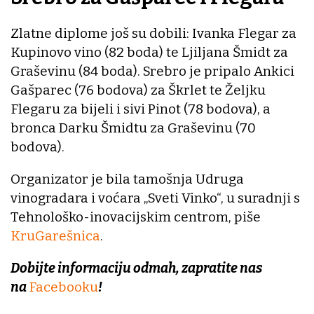
Zlatne diplome još su dobili: Ivanka Flegar za
Kupinovo vino (82 boda) te Ljiljana Šmidt za
Graševinu (84 boda). Srebro je pripalo Ankici
Gašparec (76 bodova) za Škrlet te Željku
Flegaru za bijeli i sivi Pinot (78 bodova), a
bronca Darku Šmidtu za Graševinu (70
bodova).
Organizator je bila tamošnja Udruga
vinogradara i voćara „Sveti Vinko“, u suradnji s
Tehnološko-inovacijskim centrom, piše
KruGarešnica
.
Dobijte informaciju odmah, zapratite nas
na
Facebooku
!