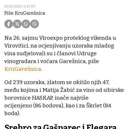
23.02.2023. u 11:03
Piše: KruGarešnica
Na 26. sajmu Viroexpo proteklog vikenda u
Virovitici, na ocjenjivanju uzoraka mladog
vina sudjelovali su i članovi Udruge
vinogradara i voćara Garešnica, piše
KruGarešnica
.
Od 239 uzoraka, zlatom se okitilo njih 47,
među kojima i Matija Žabić za vino od sibirske
borovnice HASKAP, inače najviše
ocijenjeno (86 bodova), kao i za Škrlet (84
boda).
Srebro za Gašparec i Flegara