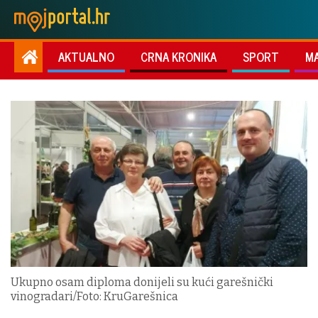
AKTUALNO
CRNA KRONIKA
SPORT
M
Ukupno osam diploma donijeli su kući garešnički
vinogradari/Foto: KruGarešnica