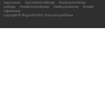
Impressum
Opći uvjeti korištenja
Pravila prenošenja
sadržaja
Pravila komentiranja
Zaštita privatnosti
Kontakt
Oglašavanje
Copyright © Mojportal 2020. Sva prava pridržana.