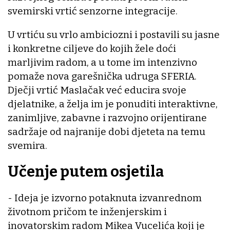
svemirski vrtić senzorne integracije.
U vrtiću su vrlo ambiciozni i postavili su jasne
i konkretne ciljeve do kojih žele doći
marljivim radom, a u tome im intenzivno
pomaže nova garešnička udruga SFERIA.
Dječji vrtić Maslačak već educira svoje
djelatnike, a želja im je ponuditi interaktivne,
zanimljive, zabavne i razvojno orijentirane
sadržaje od najranije dobi djeteta na temu
svemira.
Učenje putem osjetila
- Ideja je izvorno potaknuta izvanrednom
životnom pričom te inženjerskim i
inovatorskim radom Mikea Vucelića koji je