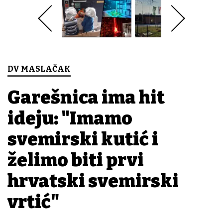
DV MASLAČAK
Garešnica ima hit
ideju: "Imamo
svemirski kutić i
želimo biti prvi
hrvatski svemirski
vrtić"