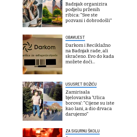
Badnjak organizira
podjelu prženih
ribica: ''Sve ste
pozvani i dobrodošli''
OBAVIJEST
Darkom i Reciklažno
na Badnjak rade, ali
skraćeno. Evo do kada
možete doći...
USUSRET BOŽIĆU
Zamirisala
bjelovarska 'Ulica
borova': ''Cijene su iste
kao lani, a dio drvaca
darujemo''
ZA SIGURNU ŠKOLU