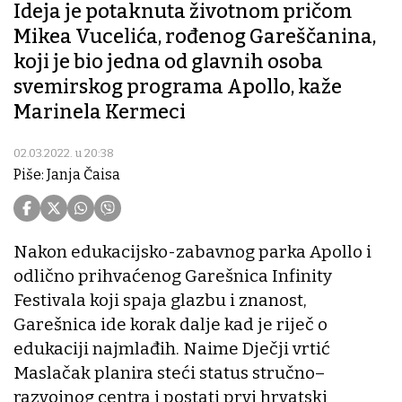
Ideja je potaknuta životnom pričom
Mikea Vucelića, rođenog Gareščanina,
koji je bio jedna od glavnih osoba
svemirskog programa Apollo, kaže
Marinela Kermeci
02.03.2022. u 20:38
Piše: Janja Čaisa
Nakon edukacijsko-zabavnog parka Apollo i
odlično prihvaćenog Garešnica Infinity
Festivala koji spaja glazbu i znanost,
Garešnica ide korak dalje kad je riječ o
edukaciji najmlađih. Naime Dječji vrtić
Maslačak planira steći status stručno–
razvojnog centra i postati prvi hrvatski