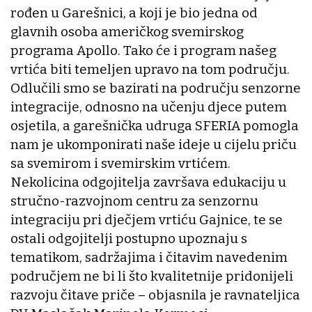
rođen u Garešnici, a koji je bio jedna od
glavnih osoba američkog svemirskog
programa Apollo. Tako će i program našeg
vrtića biti temeljen upravo na tom području.
Odlučili smo se bazirati na području senzorne
integracije, odnosno na učenju djece putem
osjetila, a garešnička udruga SFERIA pomogla
nam je ukomponirati naše ideje u cijelu priču
sa svemirom i svemirskim vrtićem.
Nekolicina odgojitelja završava edukaciju u
stručno-razvojnom centru za senzornu
integraciju pri dječjem vrtiću Gajnice, te se
ostali odgojitelji postupno upoznaju s
tematikom, sadržajima i čitavim navedenim
područjem ne bi li što kvalitetnije pridonijeli
razvoju čitave priče – objasnila je ravnateljica