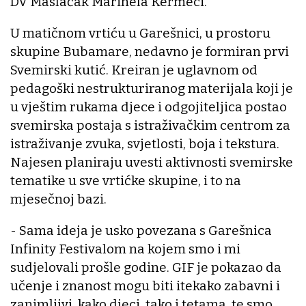
DV Maslačak Marinela Kermeci.
U matičnom vrtiću u Garešnici, u prostoru
skupine Bubamare, nedavno je formiran prvi
Svemirski kutić. Kreiran je uglavnom od
pedagoški nestrukturiranog materijala koji je
u vještim rukama djece i odgojiteljica postao
svemirska postaja s istraživačkim centrom za
istraživanje zvuka, svjetlosti, boja i tekstura.
Najesen planiraju uvesti aktivnosti svemirske
tematike u sve vrtićke skupine, i to na
mjesečnoj bazi.
- Sama ideja je usko povezana s Garešnica
Infinity Festivalom na kojem smo i mi
sudjelovali prošle godine. GIF je pokazao da
učenje i znanost mogu biti itekako zabavni i
zanimljivi, kako djeci, tako i tetama, te smo