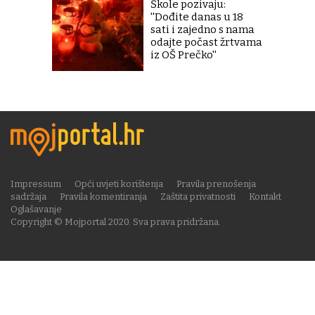
Škole pozivaju:
''Dođite danas u 18
sati i zajedno s nama
odajte počast žrtvama
iz OŠ Prečko''
Impressum
Opći uvjeti korištenja
Pravila prenošenja
sadržaja
Pravila komentiranja
Zaštita privatnosti
Kontakt
Oglašavanje
Copyright © Mojportal 2020. Sva prava pridržana.