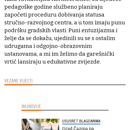
pedagoške godine službeno planiraju
započeti proceduru dobivanja statusa
stručno-razvojnog centra, a u tom imaju punu
podršku gradskih vlasti. Puni entuzijazma i
želje da se dokažu, ujedinili su se s ostalim
udrugama i odgojno-obrazovnim
ustanovama, a mi im želimo da garešnički
vrtić lansiraju u edukativne zvijezde.
VEZANE VIJESTI
NAJNOVIJE
USUSRET BLAGDANIMA
Grad Čazma na