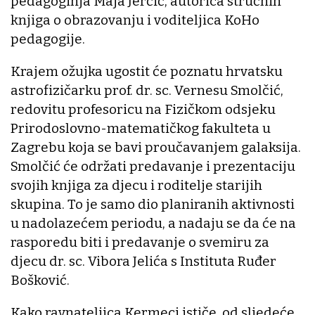
pedagoginja Maja Jerčić, autorica stručnih
knjiga o obrazovanju i voditeljica KoHo
pedagogije.
Krajem ožujka ugostit će poznatu hrvatsku
astrofizičarku prof. dr. sc. Vernesu Smolčić,
redovitu profesoricu na Fizičkom odsjeku
Prirodoslovno-matematičkog fakulteta u
Zagrebu koja se bavi proučavanjem galaksija.
Smolčić će održati predavanje i prezentaciju
svojih knjiga za djecu i roditelje starijih
skupina. To je samo dio planiranih aktivnosti
u nadolazećem periodu, a nadaju se da će na
rasporedu biti i predavanje o svemiru za
djecu dr. sc. Vibora Jelića s Instituta Ruđer
Bošković.
Kako ravnateljica Kermeci ističe, od sljedeće