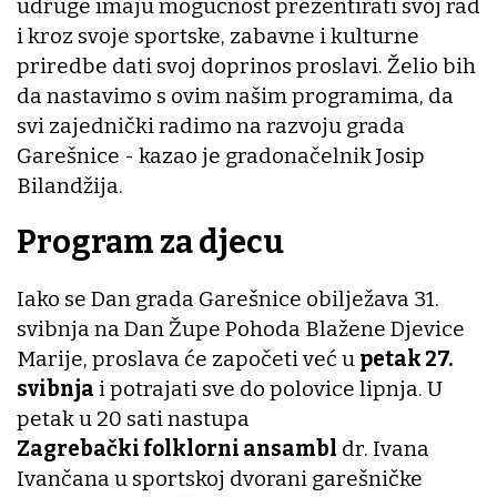
udruge imaju mogućnost prezentirati svoj rad
i kroz svoje sportske, zabavne i kulturne
priredbe dati svoj doprinos proslavi. Želio bih
da nastavimo s ovim našim programima, da
svi zajednički radimo na razvoju grada
Garešnice - kazao je gradonačelnik Josip
Bilandžija.
Program za djecu
Iako se Dan grada Garešnice obilježava 31.
svibnja na Dan Župe Pohoda Blažene Djevice
Marije, proslava će započeti već u
petak 27.
svibnja
i potrajati sve do polovice lipnja. U
petak u 20 sati nastupa
Zagrebački folklorni ansambl
dr. Ivana
Ivančana u sportskoj dvorani garešničke