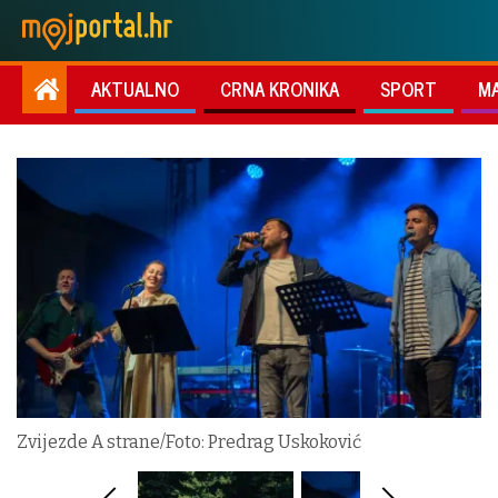
AKTUALNO
CRNA KRONIKA
SPORT
M
Zvijezde A strane/Foto: Predrag Uskoković