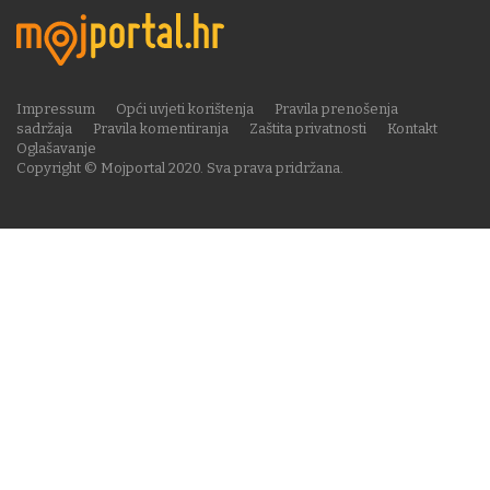
Impressum
Opći uvjeti korištenja
Pravila prenošenja
sadržaja
Pravila komentiranja
Zaštita privatnosti
Kontakt
Oglašavanje
Copyright © Mojportal 2020. Sva prava pridržana.