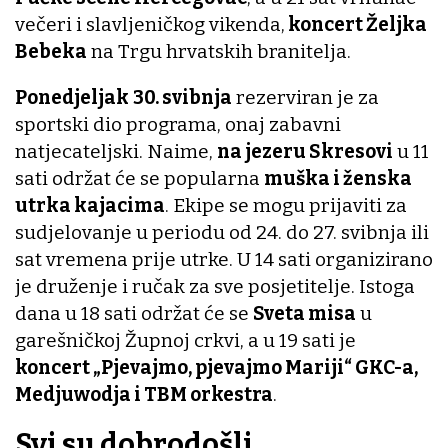
večeri i slavljeničkog vikenda,
koncert Željka
Bebeka
na Trgu hrvatskih branitelja.
Ponedjeljak
30. svibnja
rezerviran je za
sportski dio programa, onaj zabavni
natjecateljski. Naime,
na jezeru Skresovi
u 11
sati održat će se popularna
muška i ženska
utrka kajacima
. Ekipe se mogu prijaviti za
sudjelovanje u periodu od 24. do 27. svibnja ili
sat vremena prije utrke. U 14 sati organizirano
je druženje i ručak za sve posjetitelje. Istoga
dana u 18 sati održat će se
Sveta misa
u
garešničkoj Župnoj crkvi, a u 19 sati je
koncert „Pjevajmo, pjevajmo Mariji“ GKC-a,
Medjuwodja i TBM orkestra
.
Svi su dobrodošli