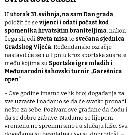
U
utorak 31. svibnja, na sam Dan grada
,
položit će se
vijenci i odati počast kod
spomenika hrvatskim braniteljima
, nakon
čega slijedi
Sveta misa
te
svečana sjednica
Gradskog Vijeća
. Rođendansko ozračje
nastavit će se i u lipnju kroz sportske susrete
među kojima su
Sportske igre mladih i
Međunarodni šahovski turnir „Garešnica
open“
.
- Ove godine imamo velik broj događanja za
sve uzraste i nadamo se da će svatko pronaći
nešto za sebe. Pozivam sve građane da dođu i
da se dobro zabave. Nadamo se lijepom
vremenu no spremni smo i u slučaju kiše. Sva
događanja su besplatna i svi su dobrodošli –