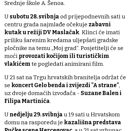
Srednje škole A. Šenoa.
U
subotu 28. svibnja
od prijepodnevnih sati u
centru grada najmlađe očekuje
zabavni
kutak u režiji DV Maslačak
. Klinci će imati
priliku šarenim kredama uljepšati gradske
pločnike na temu „Moj grad“. Posjetitelji će se
moći
provozati kočijom ili turističkim
vlakićem
te pogledati animirani film.
U 21 sat na Trgu hrvatskih branitelja održat će
se
koncert Gelo benda i zvijezdi "A strane"
,
uz dvoje domaćih izvođača -
Suzane Balen i
Filipa Martinića
.
U
nedjelju 29. svibnja
u 19 sati u Hrvatskom
domu na rasporedu je
kazališna predstava
Pučke scene Hercegovac
, a u 21 sat vrhunac