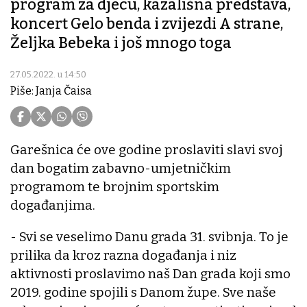
program za djecu, kazališna predstava,
koncert Gelo benda i zvijezdi A strane,
Željka Bebeka i još mnogo toga
27.05.2022. u 14:50
Piše: Janja Čaisa
Garešnica će ove godine proslaviti slavi svoj
dan bogatim zabavno-umjetničkim
programom te brojnim sportskim
događanjima.
- Svi se veselimo Danu grada 31. svibnja. To je
prilika da kroz razna događanja i niz
aktivnosti proslavimo naš Dan grada koji smo
2019. godine spojili s Danom župe. Sve naše