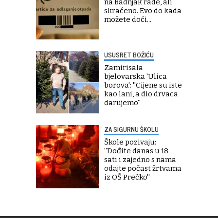
na Badnjak rade, ali
skraćeno. Evo do kada
možete doći...
USUSRET BOŽIĆU
Zamirisala
bjelovarska 'Ulica
borova': ''Cijene su iste
kao lani, a dio drvaca
darujemo''
ZA SIGURNU ŠKOLU
Škole pozivaju:
''Dođite danas u 18
sati i zajedno s nama
odajte počast žrtvama
iz OŠ Prečko''