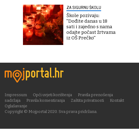
ZA SIGURNU ŠKOLU
Škole pozivaju:
''Dođite danas u 18
sati i zajedno s nama
odajte počast žrtvama
iz OŠ Prečko''
Impressum
Opći uvjeti korištenja
Pravila prenošenja
sadržaja
Pravila komentiranja
Zaštita privatnosti
Kontakt
Oglašavanje
Copyright © Mojportal 2020. Sva prava pridržana.