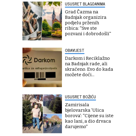
USUSRET BLAGDANIMA
Grad Čazma na
Badnjak organizira
podjelu prženih
ribica: ''Sve ste
pozvani i dobrodošli''
OBAVIJEST
Darkom i Reciklažno
na Badnjak rade, ali
skraćeno. Evo do kada
možete doći...
USUSRET BOŽIĆU
Zamirisala
bjelovarska 'Ulica
borova': ''Cijene su iste
kao lani, a dio drvaca
darujemo''