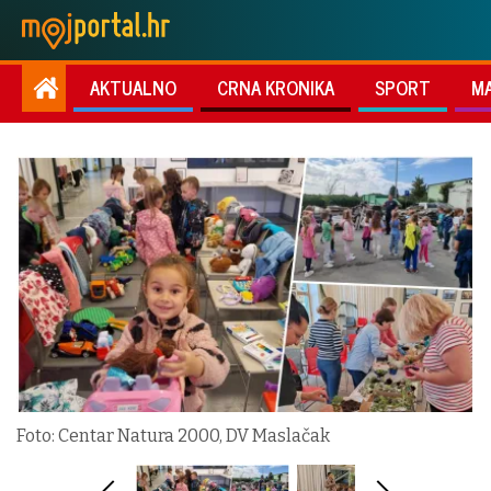
AKTUALNO
CRNA KRONIKA
SPORT
M
Foto: Centar Natura 2000, DV Maslačak