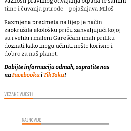
važnosti pravilnog odvajanja otpada te samim
time i čuvanja prirode – pojašnjava Miloš.
Razmjena predmeta na lijep je način
zaokružila ekološku priču zahvaljujući kojoj
su i veliki i maleni Gareščani imali priliku
doznati kako mogu učiniti nešto korisno i
dobro za naš planet.
Dobijte informaciju odmah, zapratite nas
na
Facebooku
i
TikToku
!
VEZANE VIJESTI
NAJNOVIJE