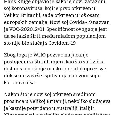
Hans Kluge objavio je kako je novi, zarazniji
soj koronavirusa, koji je prvo otkriven u
Velikoj Britaniji, sada otkriven u još osam
europskih zemalja. Novi soj Covida-19 nazvan
je VOC-202012/01. Specifičnost ovog soja jest
da se lakše širi i među mlađom populacijom
što nije bio slučaj s Covidom-19.
Zbog toga je WHO pozvao na jačanje
postojećih zaštitnih mjera kao što su fizička
distanca i nošenje maski i dodatni oprez sve
dok se ne završe ispitivanja o novom soju
koronavirusa.
Nakon što je novi soj otkriven sredinom
prosinca u Velikoj Britaniji, nekoliko slučajeva
je kasnije potvrđeno u Australiji, Italiji i