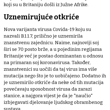
koji su u Britaniju došli iz Južne Afrike.
Uznemirujuće otkriće
Nova varijanta virusa Covida-19 koju su
nazvali B.1.1.7, prilično je uznemirila
znanstvenu zajednicu. Naime, najnoviji soj
širi se 70 posto brže, a u pojedinim regijama
Britanije već je postao dominantan u odnosu
na primaran soj koronavirusa. Također,
znanstvenici su uočili da taj virus ima više
mutacija nego što je to uobičajeno. Dodatno ih
je uznemirilo otkriće da neke od tih mutacija
povećavaju sposobnost virusa da zarazi
stanice, a najgora vijest je da je "naučio"
izbjegavati djelovanje ljudskog obrambenog
sustava.