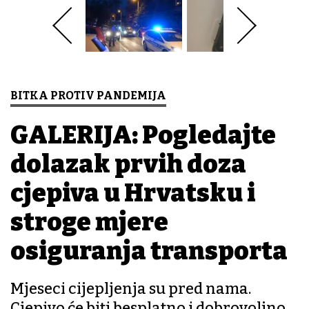
BITKA PROTIV PANDEMIJA
GALERIJA: Pogledajte
dolazak prvih doza
cjepiva u Hrvatsku i
stroge mjere
osiguranja transporta
Mjeseci cijepljenja su pred nama.
Cjepivo će biti besplatno i dobrovoljno,