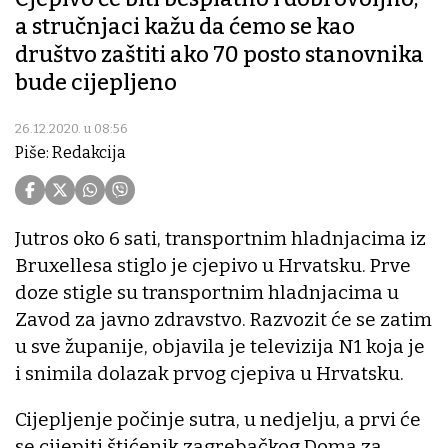
a stručnjaci kažu da ćemo se kao
društvo zaštiti ako 70 posto stanovnika
bude cijepljeno
26.12.2020. u 08:56
Piše: Redakcija
Jutros oko 6 sati, transportnim hladnjacima iz
Bruxellesa stiglo je cjepivo u Hrvatsku. Prve
doze stigle su transportnim hladnjacima u
Zavod za javno zdravstvo. Razvozit će se zatim
u sve županije, objavila je televizija N1 koja je
i snimila dolazak prvog cjepiva u Hrvatsku.
Cijepljenje počinje sutra, u nedjelju, a prvi će
se cijepiti štićenik zagrebačkog Doma za