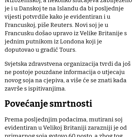
Nizozemskoj, a nekoliko slučajeva zabilježeno
je i u Danskoj te na Islandu da bi posljednje
vijesti potvrdile kako je evidentiran i u
Francuskoj, piše Reuters. Novi soj je u
Francusku došao upravo iz Velike Britanije s
jednim putnikom iz Londona koji je
doputovao u gradić Tours.
Svjetska zdravstvena organizacija tvrdi da još
ne postoje pouzdane informacija o utjecaju
novog soja na cjepiva, a više će se znati kada
završe s ispitivanjima.
Povećanje smrtnosti
Prema posljednjim podacima, mutirani soj
evidentiran u Velikoj Britaniji zarazniji je od
primarnog soja gotovo 60 posto, a zbog tog