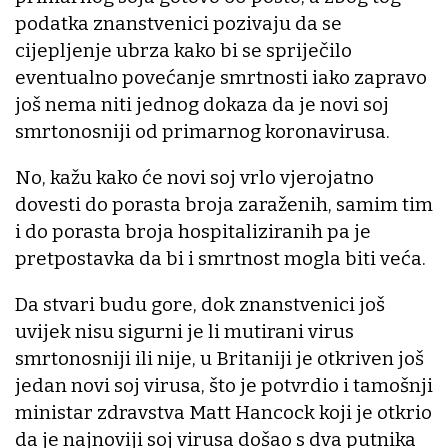
podatka znanstvenici pozivaju da se
cijepljenje ubrza kako bi se spriječilo
eventualno povećanje smrtnosti iako zapravo
još nema niti jednog dokaza da je novi soj
smrtonosniji od primarnog koronavirusa.
No, kažu kako će novi soj vrlo vjerojatno
dovesti do porasta broja zaraženih, samim tim
i do porasta broja hospitaliziranih pa je
pretpostavka da bi i smrtnost mogla biti veća.
Da stvari budu gore, dok znanstvenici još
uvijek nisu sigurni je li mutirani virus
smrtonosniji ili nije, u Britaniji je otkriven još
jedan novi soj virusa, što je potvrdio i tamošnji
ministar zdravstva Matt Hancock koji je otkrio
da je najnoviji soj virusa došao s dva putnika