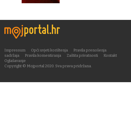
Impressum
Opći uvjeti korištenja
Pravila prenošenja
sadržaja
Pravila komentiranja
Zaštita privatnosti
Kontakt
Oglašavanje
Copyright © Mojportal 2020. Sva prava pridržana.