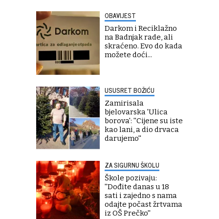
OBAVIJEST
Darkom i Reciklažno
na Badnjak rade, ali
skraćeno. Evo do kada
možete doći...
USUSRET BOŽIĆU
Zamirisala
bjelovarska 'Ulica
borova': ''Cijene su iste
kao lani, a dio drvaca
darujemo''
ZA SIGURNU ŠKOLU
Škole pozivaju:
''Dođite danas u 18
sati i zajedno s nama
odajte počast žrtvama
iz OŠ Prečko''