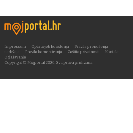
Impressum
Opći uvjeti korištenja
Pravila prenošenja
sadržaja
Pravila komentiranja
Zaštita privatnosti
Kontakt
Oglašavanje
Copyright © Mojportal 2020. Sva prava pridržana.