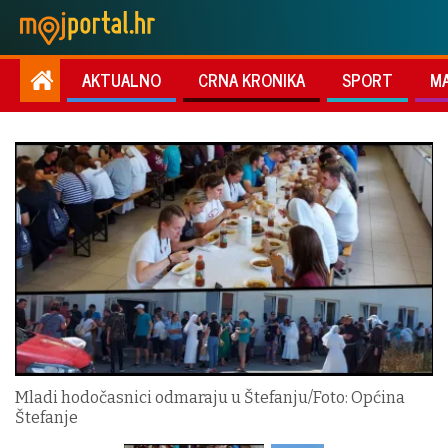
AKTUALNO
CRNA KRONIKA
SPORT
M
Mladi hodočasnici odmaraju u Štefanju/Foto: Općina
Štefanje