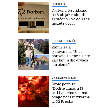
OBAVIJEST
Darkom i Reciklažno
na Badnjak rade, ali
skraćeno. Evo do kada
možete doći...
USUSRET BOŽIĆU
Zamirisala
bjelovarska 'Ulica
borova': ''Cijene su iste
kao lani, a dio drvaca
darujemo''
ZA SIGURNU ŠKOLU
Škole pozivaju:
''Dođite danas u 18
sati i zajedno s nama
odajte počast žrtvama
iz OŠ Prečko''