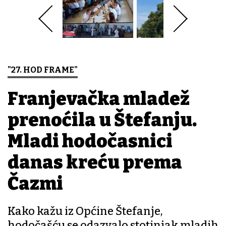
"27. HOD FRAME"
Franjevačka mladež
prenoćila u Štefanju.
Mladi hodočasnici
danas kreću prema
Čazmi
Kako kažu iz Općine Štefanje,
hodočašću se odazvalo stotinjak mladih