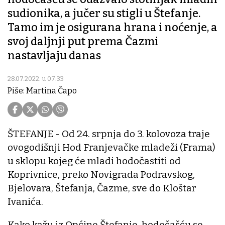
sudionika, a jučer su stigli u Štefanje.
Tamo im je osigurana hrana i noćenje, a
svoj daljnji put prema Čazmi
nastavljaju danas
28.07.2022. u 07:33
Piše: Martina Čapo
ŠTEFANJE - Od 24. srpnja do 3. kolovoza traje
ovogodišnji Hod Franjevačke mladeži (Frama)
u sklopu kojeg će mladi hodočastiti od
Koprivnice, preko Novigrada Podravskog,
Bjelovara, Štefanja, Čazme, sve do Kloštar
Ivanića.
Kako kažu iz Općine Štefanje, hodočašću se