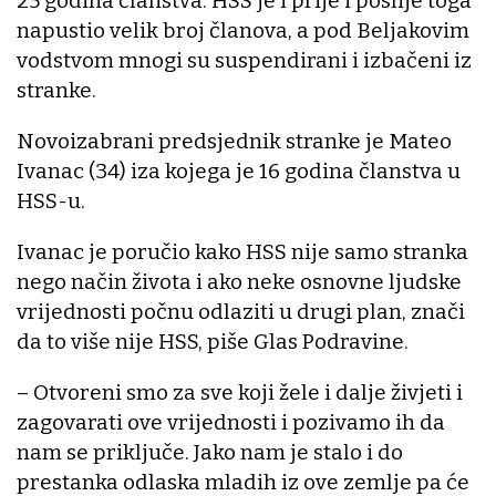
25 godina članstva. HSS je i prije i poslije toga
napustio velik broj članova, a pod Beljakovim
vodstvom mnogi su suspendirani i izbačeni iz
stranke.
Novoizabrani predsjednik stranke je Mateo
Ivanac (34) iza kojega je 16 godina članstva u
HSS-u.
Ivanac je poručio kako HSS nije samo stranka
nego način života i ako neke osnovne ljudske
vrijednosti počnu odlaziti u drugi plan, znači
da to više nije HSS, piše Glas Podravine.
– Otvoreni smo za sve koji žele i dalje živjeti i
zagovarati ove vrijednosti i pozivamo ih da
nam se priključe. Jako nam je stalo i do
prestanka odlaska mladih iz ove zemlje pa će