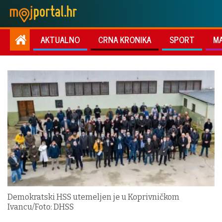
AKTUALNO
CRNA KRONIKA
SPORT
M
Demokratski HSS utemeljen je u Koprivničkom
Ivancu/Foto: DHSS