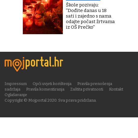
Škole pozivaju:
''Dođite danas u 18
sati i zajedno s nama
odajte počast žrtvama
iz OŠ Prečko''
Impressum
Opći uvjeti korištenja
Pravila prenošenja
sadržaja
Pravila komentiranja
Zaštita privatnosti
Kontakt
Oglašavanje
Copyright © Mojportal 2020. Sva prava pridržana.