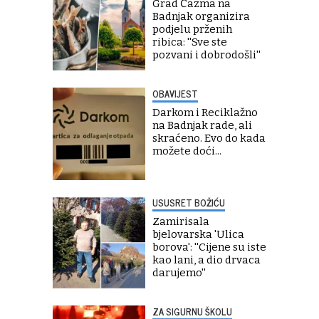
Grad Čazma na
Badnjak organizira
podjelu prženih
ribica: ''Sve ste
pozvani i dobrodošli''
OBAVIJEST
Darkom i Reciklažno
na Badnjak rade, ali
skraćeno. Evo do kada
možete doći...
USUSRET BOŽIĆU
Zamirisala
bjelovarska 'Ulica
borova': ''Cijene su iste
kao lani, a dio drvaca
darujemo''
ZA SIGURNU ŠKOLU