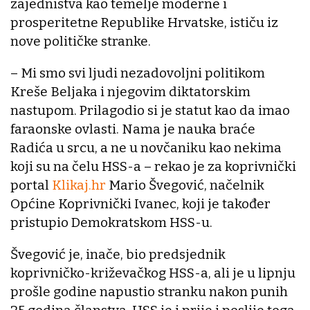
zajedništva kao temelje moderne i
prosperitetne Republike Hrvatske, ističu iz
nove političke stranke.
– Mi smo svi ljudi nezadovoljni politikom
Kreše Beljaka i njegovim diktatorskim
nastupom. Prilagodio si je statut kao da imao
faraonske ovlasti. Nama je nauka braće
Radića u srcu, a ne u novčaniku kao nekima
koji su na čelu HSS-a – rekao je za koprivnički
portal
Klikaj.hr
Mario Švegović, načelnik
Općine Koprivnički Ivanec, koji je također
pristupio Demokratskom HSS-u.
Švegović je, inače, bio predsjednik
koprivničko-križevačkog HSS-a, ali je u lipnju
prošle godine napustio stranku nakon punih