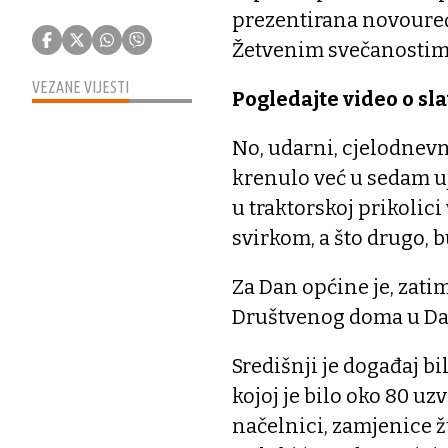
prezentirana novouređ
Žetvenim svečanostim
VEZANE VIJESTI
Pogledajte video o sla
No, udarni, cjelodnevn
krenulo već u sedam u
u traktorskoj prikolici
svirkom, a što drugo, 
Za Dan općine je, zati
Društvenog doma u D
Središnji je događaj b
kojoj je bilo oko 80 u
načelnici, zamjenice 