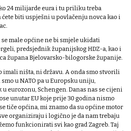
ko 24 milijarde eura i tu priliku treba
a ćete biti uspješni u povlačenju novca kao i
ac.
se male općine ne bi smjele ukidati
ergeli, predsjednik županijskog HDZ-a, kao i
ica župana Bjelovarsko-bilogorske županije.
 imali ništa, ni državu. A onda smo stvorili
šli smo u NATO pa u Europsku uniju,
k u eurozonu, Schengen. Danas nas se cijeni
ose unutar EU koje prije 30 godina nismo
o se tiče općina, mi znamo da su općine motor
 sve organiziraju i logično je da nam trebaju
emo funkcionirati svi kao grad Zagreb. Taj