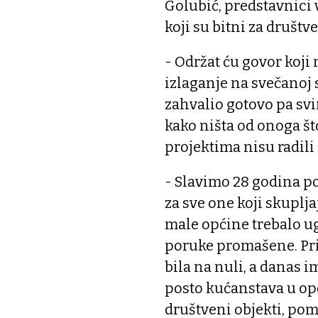
Golubić, predstavnici 
koji su bitni za društv
- Održat ću govor koji n
izlaganje na svečanoj 
zahvalio gotovo pa svi
kako ništa od onoga što
projektima nisu radili
- Slavimo 28 godina p
za sve one koji skuplj
male općine trebalo ug
poruke promašene. Pri
bila na nuli, a danas
posto kućanstava u opć
društveni objekti, p