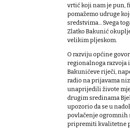
vrtić koji nam je pun, 
pomažemo udruge koje
sredstvima... Svega tog
Zlatko Bakunić okuplje
velikim pljeskom.
O razviju općine govori
regionalnoga razvoja i
Bakunićeve riječi, nap
radio na prijavama niz
unaprijedili živote mj
drugim sredinama Bjel
upozorio da se u nadol
povlačenje ogromnih s
pripremiti kvalitetne 