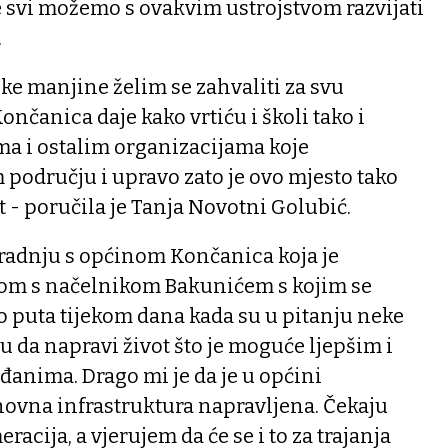
e svi možemo s ovakvim ustrojstvom razvijati
.
ke manjine želim se zahvaliti za svu
nčanica daje kako vrtiću i školi tako i
a i ostalim organizacijama koje
području i upravo zato je ovo mjesto tako
t - poručila je Tanja Novotni Golubić.
uradnju s općinom Končanica koja je
om s načelnikom Bakunićem s kojim se
o puta tijekom dana kada su u pitanju neke
u da napravi život što je moguće ljepšim i
đanima. Drago mi je da je u općini
ovna infrastruktura napravljena. Čekaju
eracija, a vjerujem da će se i to za trajanja