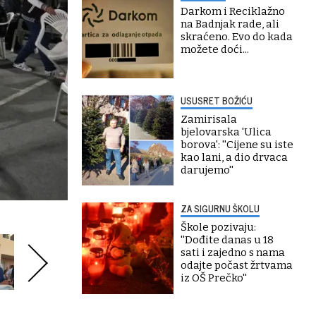
Darkom i Reciklažno
na Badnjak rade, ali
skraćeno. Evo do kada
možete doći...
USUSRET BOŽIĆU
Zamirisala
bjelovarska 'Ulica
borova': ''Cijene su iste
kao lani, a dio drvaca
darujemo''
ZA SIGURNU ŠKOLU
Škole pozivaju:
''Dođite danas u 18
sati i zajedno s nama
odajte počast žrtvama
iz OŠ Prečko''