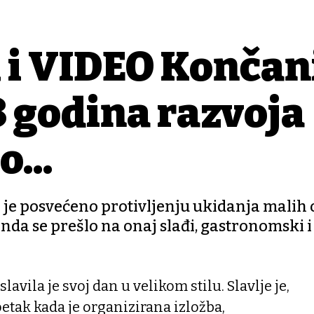
i VIDEO Končan
8 godina razvoja
o...
o je posvećeno protivljenju ukidanja malih 
da se prešlo na onaj slađi, gastronomski i
vila je svoj dan u velikom stilu. Slavlje je,
petak kada je organizirana izložba,