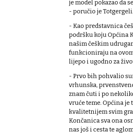
je model pokazao da s
- poručio je Totgergeli
- Kao predstavnica češ
podršku koju Općina Ko
našim češkim udrugam
funkcioniraju na ovom 
lijepo i ugodno za živo
- Prvo bih pohvalio s
vrhunska, prvenstven
znam čuti i po nekolik
vruće teme. Općina je t
kvalitetnijem svim gra
Končanica sva ona osn
nas još i cesta te aglom