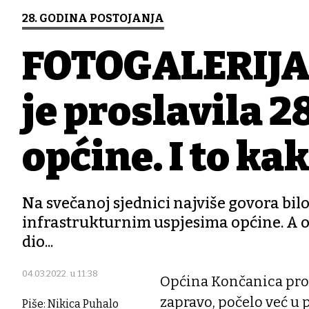
28. GODINA POSTOJANJA
FOTOGALERIJA 
je proslavila 2
općine. I to kak
Na svečanoj sjednici najviše govora bil
infrastrukturnim uspjesima općine. A on
dio...
04.03.2022. u 11:38
Općina Končanica prosla
zapravo, počelo već u 
Piše: Nikica Puhalo