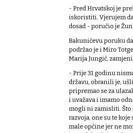
- Pred Hrvatskoj je pre
iskoristiti. Vjerujem d
dosad - poručio je Žun
Bakunićevu poruku da 
podržao je i Miro Totg
Marija Jungić, zamjen
- Prije 31 godinu nismo
državu, obranili je, u
pripremao se za ulaza
i uvažava i imamo odn
mogli ni zamisliti. Št
razvoja, one su te koje
male općine jer ne mož