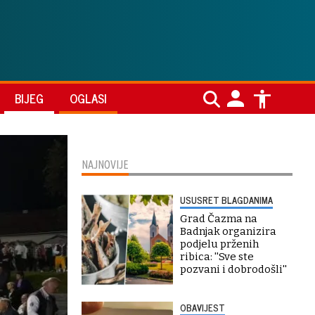
BIJEG
OGLASI
NAJNOVIJE
USUSRET BLAGDANIMA
Grad Čazma na
Badnjak organizira
podjelu prženih
ribica: ''Sve ste
pozvani i dobrodošli''
OBAVIJEST