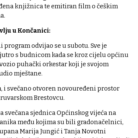
ena knjižnica te emitiran film o češkim
a.
vlju u Končanici:
i program odvijao se u subotu. Sve je
jutro s budnicom kada se kroz cijelu općinu
 vozio puhački orkestar koji je svojom
budio mještane.
m, i svečano otvoren novouređeni prostor
aruvarskom Brestovcu.
ila svečana sjednica Općinskog vijeća na
zvanika među kojima su bili gradonačelnici,
župana Marija Jungić i Tanja Novotni