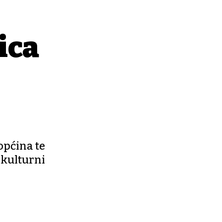
ica
općina te
 kulturni