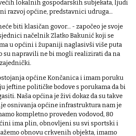
većih lokalnih gospodarskih subjekata, ljudi
eni razvoj općine, predstavnici udruga...
eće biti klasičan govor... - započeo je svoje
sjednici načelnik Zlatko Bakunić koji se
ma u općini i županiji naglasivši više puta
 su napravili ne bi mogli realizirati da na
 zajednički.
ostojanja općine Končanica i imam poruku
aju jeftine političke bodove s porukama da bi
asiti. Naša općina je živi dokaz da su takve
je osnivanja općine infrastruktura nam je
 imamo kompletno proveden vodovod, 80
ini ima plin, obnovljeni su svi sportski i
omažemo obnovu crkvenih objekta, imamo