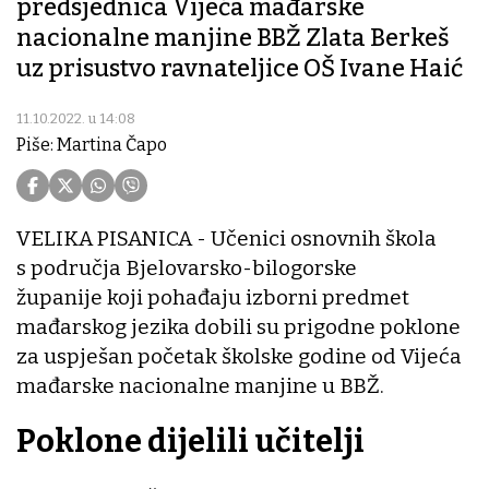
predsjednica Vijeća mađarske
nacionalne manjine BBŽ Zlata Berkeš
uz prisustvo ravnateljice OŠ Ivane Haić
11.10.2022. u 14:08
Piše: Martina Čapo
VELIKA PISANICA - Učenici osnovnih škola
s područja Bjelovarsko-bilogorske
županije koji pohađaju izborni predmet
mađarskog jezika dobili su prigodne poklone
za uspješan početak školske godine od Vijeća
mađarske nacionalne manjine u BBŽ.
Poklone dijelili učitelji