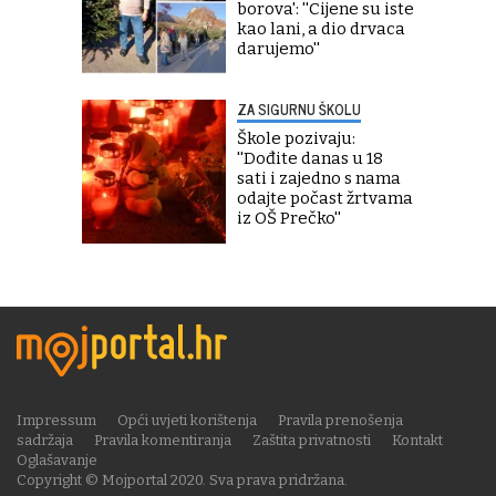
borova': ''Cijene su iste
kao lani, a dio drvaca
darujemo''
ZA SIGURNU ŠKOLU
Škole pozivaju:
''Dođite danas u 18
sati i zajedno s nama
odajte počast žrtvama
iz OŠ Prečko''
Impressum
Opći uvjeti korištenja
Pravila prenošenja
sadržaja
Pravila komentiranja
Zaštita privatnosti
Kontakt
Oglašavanje
Copyright © Mojportal 2020. Sva prava pridržana.