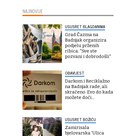
NAJNOVIJE
USUSRET BLAGDANIMA
Grad Čazma na
Badnjak organizira
podjelu prženih
ribica: ''Sve ste
pozvani i dobrodošli''
OBAVIJEST
Darkom i Reciklažno
na Badnjak rade, ali
skraćeno. Evo do kada
možete doći...
USUSRET BOŽIĆU
Zamirisala
bjelovarska 'Ulica