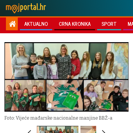
AKTUALNO
CRNA KRONIKA
SPORT
M
Foto: Vijeće mađarske nacionalne manjine BBŽ-a