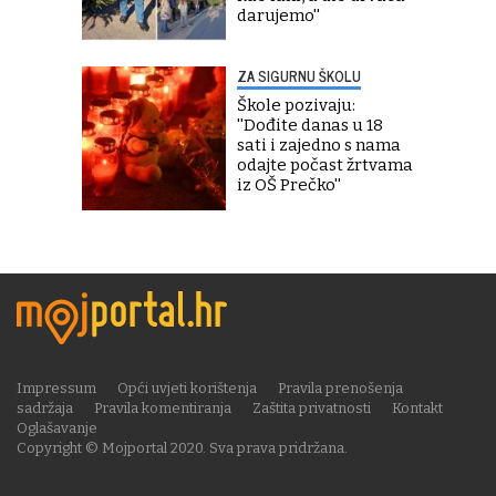
darujemo''
ZA SIGURNU ŠKOLU
Škole pozivaju:
''Dođite danas u 18
sati i zajedno s nama
odajte počast žrtvama
iz OŠ Prečko''
Impressum
Opći uvjeti korištenja
Pravila prenošenja
sadržaja
Pravila komentiranja
Zaštita privatnosti
Kontakt
Oglašavanje
Copyright © Mojportal 2020. Sva prava pridržana.