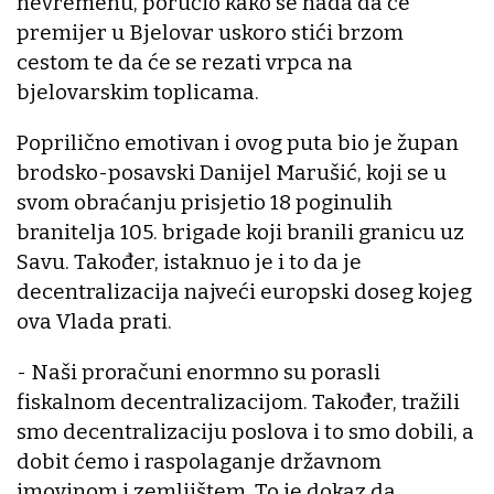
nevremenu, poručio kako se nada da će
premijer u Bjelovar uskoro stići brzom
cestom te da će se rezati vrpca na
bjelovarskim toplicama.
Poprilično emotivan i ovog puta bio je župan
brodsko-posavski Danijel Marušić, koji se u
svom obraćanju prisjetio 18 poginulih
branitelja 105. brigade koji branili granicu uz
Savu. Također, istaknuo je i to da je
decentralizacija najveći europski doseg kojeg
ova Vlada prati.
- Naši proračuni enormno su porasli
fiskalnom decentralizacijom. Također, tražili
smo decentralizaciju poslova i to smo dobili, a
dobit ćemo i raspolaganje državnom
imovinom i zemljištem. To je dokaz da