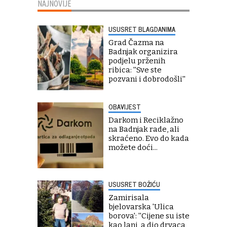
NAJNOVIJE
USUSRET BLAGDANIMA
Grad Čazma na
Badnjak organizira
podjelu prženih
ribica: ''Sve ste
pozvani i dobrodošli''
OBAVIJEST
Darkom i Reciklažno
na Badnjak rade, ali
skraćeno. Evo do kada
možete doći...
USUSRET BOŽIĆU
Zamirisala
bjelovarska 'Ulica
borova': ''Cijene su iste
kao lani, a dio drvaca