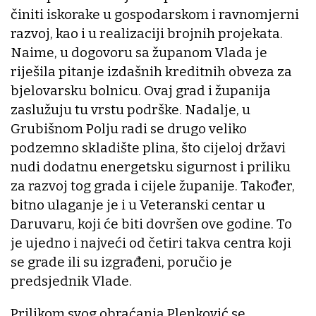
činiti iskorake u gospodarskom i ravnomjerni
razvoj, kao i u realizaciji brojnih projekata.
Naime, u dogovoru sa županom Vlada je
riješila pitanje izdašnih kreditnih obveza za
bjelovarsku bolnicu. Ovaj grad i županija
zaslužuju tu vrstu podrške. Nadalje, u
Grubišnom Polju radi se drugo veliko
podzemno skladište plina, što cijeloj državi
nudi dodatnu energetsku sigurnost i priliku
za razvoj tog grada i cijele županije. Također,
bitno ulaganje je i u Veteranski centar u
Daruvaru, koji će biti dovršen ove godine. To
je ujedno i najveći od četiri takva centra koji
se grade ili su izgrađeni, poručio je
predsjednik Vlade.
Prilikom svog obraćanja Plenković se