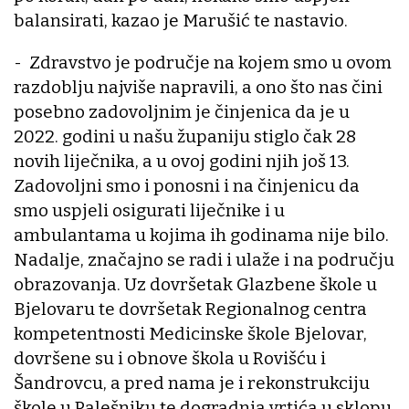
balansirati, kazao je Marušić te nastavio.
- Zdravstvo je područje na kojem smo u ovom
razdoblju najviše napravili, a ono što nas čini
posebno zadovoljnim je činjenica da je u
2022. godini u našu županiju stiglo čak 28
novih liječnika, a u ovoj godini njih još 13.
Zadovoljni smo i ponosni i na činjenicu da
smo uspjeli osigurati liječnike i u
ambulantama u kojima ih godinama nije bilo.
Nadalje, značajno se radi i ulaže i na području
obrazovanja. Uz dovršetak Glazbene škole u
Bjelovaru te dovršetak Regionalnog centra
kompetentnosti Medicinske škole Bjelovar,
dovršene su i obnove škola u Rovišću i
Šandrovcu, a pred nama je i rekonstrukciju
škole u Palešniku te dogradnja vrtića u sklopu