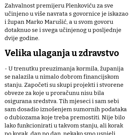
Zahvalnost premijeru Plenkoviću za sve
učinjeno u više navrata s govornice je iskazao
i župan Marko Marušić, a u svom govoru
dotaknuo se i svega učinjenog u posljednje
dvije godine.
Velika ulaganja u zdravstvo
- U trenutku preuzimanja kormila, županija
se nalazila u nimalo dobrom financijskom
stanju. Započeti su skupi projekti i stvorene
obveze za koje u proračunu nisu bila
osigurana sredstva. Tih mjeseci i sam sebi
sam dosadio iznošenjem sumornih podataka
o dubiozama koje treba premostiti. Nije bilo
lako funkcionirati u takvom stanju, ali korak
po korak, dan po dan, nekako smo uspjeli