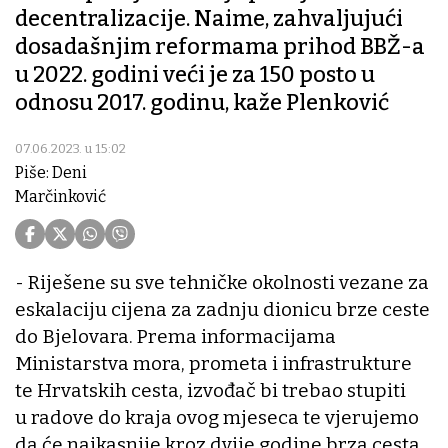
decentralizacije. Naime, zahvaljujući
dosadašnjim reformama prihod BBŽ-a
u 2022. godini veći je za 150 posto u
odnosu 2017. godinu, kaže Plenković
07.06.2023. u 15:02
Piše: Deni
Marčinković
- Riješene su sve tehničke okolnosti vezane za
eskalaciju cijena za zadnju dionicu brze ceste
do Bjelovara. Prema informacijama
Ministarstva mora, prometa i infrastrukture
te Hrvatskih cesta, izvođač bi trebao stupiti
u radove do kraja ovog mjeseca te vjerujemo
da će najkasnije kroz dvije godine brza cesta