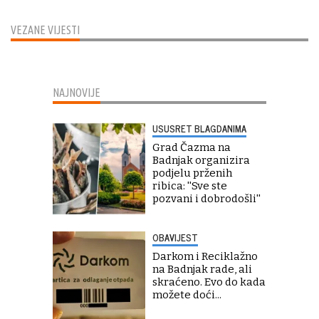
VEZANE VIJESTI
NAJNOVIJE
USUSRET BLAGDANIMA
Grad Čazma na
Badnjak organizira
podjelu prženih
ribica: ''Sve ste
pozvani i dobrodošli''
OBAVIJEST
Darkom i Reciklažno
na Badnjak rade, ali
skraćeno. Evo do kada
možete doći...