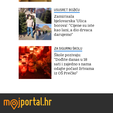
USUSRET BOŽIĆU
Zamirisala
bjelovarska 'Ulica
borova': ''Cijene su iste
kao lani, a dio drvaca
darujemo''
ZA SIGURNU ŠKOLU
Škole pozivaju:
''Dođite danas u 18
sati i zajedno s nama
odajte počast žrtvama
iz OŠ Prečko''