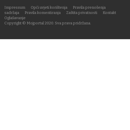
Impressum
Opći uvjeti korištenja
Pravila prenošenja
sadržaja
Pravila komentiranja
Zaštita privatnosti
Kontakt
Oglašavanje
Copyright © Mojportal 2020. Sva prava pridržana.