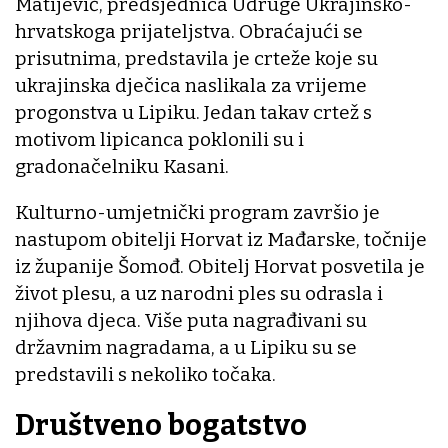
Matijević, predsjednica Udruge Ukrajinsko-
hrvatskoga prijateljstva. Obraćajući se
prisutnima, predstavila je crteže koje su
ukrajinska dječica naslikala za vrijeme
progonstva u Lipiku. Jedan takav crtež s
motivom lipicanca poklonili su i
gradonačelniku Kasani.
Kulturno-umjetnički program završio je
nastupom obitelji Horvat iz Mađarske, točnije
iz županije Šomođ. Obitelj Horvat posvetila je
život plesu, a uz narodni ples su odrasla i
njihova djeca. Više puta nagrađivani su
državnim nagradama, a u Lipiku su se
predstavili s nekoliko točaka.
Društveno bogatstvo