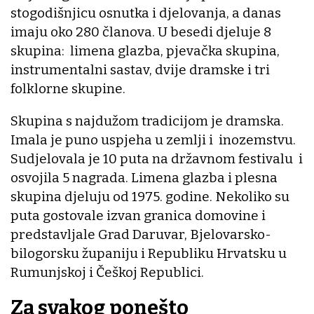
stogodišnjicu osnutka i djelovanja, a danas
imaju oko 280 članova. U besedi djeluje 8
skupina: limena glazba, pjevačka skupina,
instrumentalni sastav, dvije dramske i tri
folklorne skupine.
Skupina s najdužom tradicijom je dramska.
Imala je puno uspjeha u zemlji i inozemstvu.
Sudjelovala je 10 puta na državnom festivalu i
osvojila 5 nagrada. Limena glazba i plesna
skupina djeluju od 1975. godine. Nekoliko su
puta gostovale izvan granica domovine i
predstavljale Grad Daruvar, Bjelovarsko-
bilogorsku županiju i Republiku Hrvatsku u
Rumunjskoj i Češkoj Republici.
Za svakog ponešto