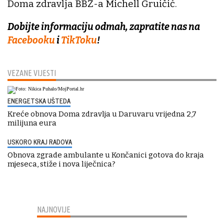
Doma zdravlja BBŽ-a Michell Gruičić.
Dobijte informaciju odmah, zapratite nas na
Facebooku
i
TikToku
!
VEZANE VIJESTI
ENERGETSKA UŠTEDA
Kreće obnova Doma zdravlja u Daruvaru vrijedna 2,7
milijuna eura
USKORO KRAJ RADOVA
Obnova zgrade ambulante u Končanici gotova do kraja
mjeseca, stiže i nova liječnica?
NAJNOVIJE