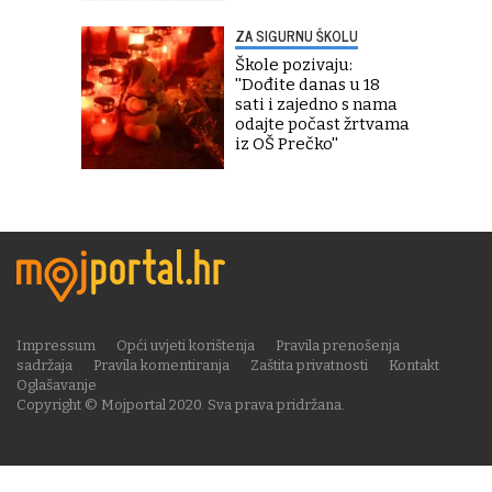
ZA SIGURNU ŠKOLU
Škole pozivaju:
''Dođite danas u 18
sati i zajedno s nama
odajte počast žrtvama
iz OŠ Prečko''
Impressum
Opći uvjeti korištenja
Pravila prenošenja
sadržaja
Pravila komentiranja
Zaštita privatnosti
Kontakt
Oglašavanje
Copyright © Mojportal 2020. Sva prava pridržana.