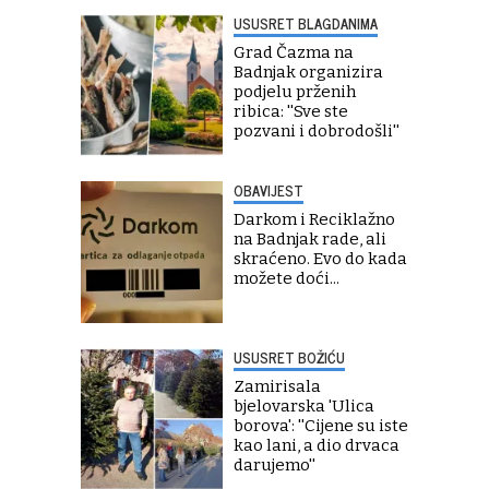
USUSRET BLAGDANIMA
Grad Čazma na
Badnjak organizira
podjelu prženih
ribica: ''Sve ste
pozvani i dobrodošli''
OBAVIJEST
Darkom i Reciklažno
na Badnjak rade, ali
skraćeno. Evo do kada
možete doći...
USUSRET BOŽIĆU
Zamirisala
bjelovarska 'Ulica
borova': ''Cijene su iste
kao lani, a dio drvaca
darujemo''