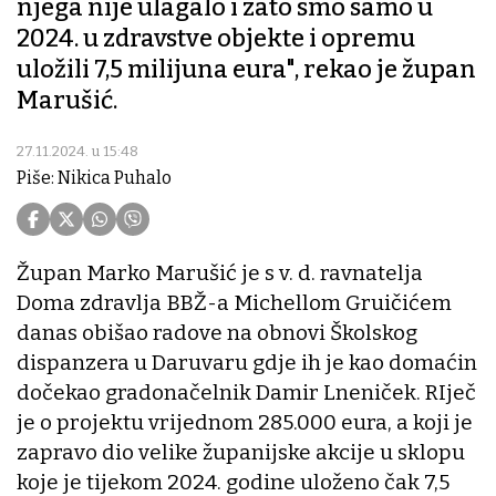
njega nije ulagalo i zato smo samo u
2024. u zdravstve objekte i opremu
uložili 7,5 milijuna eura", rekao je župan
Marušić.
27.11.2024. u 15:48
Piše: Nikica Puhalo
Župan Marko Marušić je s v. d. ravnatelja
Doma zdravlja BBŽ-a Michellom Gruičićem
danas obišao radove na obnovi Školskog
dispanzera u Daruvaru gdje ih je kao domaćin
dočekao gradonačelnik Damir Lneniček. RIječ
je o projektu vrijednom 285.000 eura, a koji je
zapravo dio velike županijske akcije u sklopu
koje je tijekom 2024. godine uloženo čak 7,5