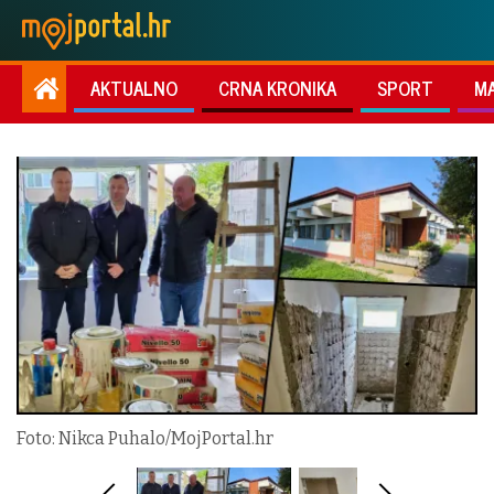
AKTUALNO
CRNA KRONIKA
SPORT
M
Foto: Nikca Puhalo/MojPortal.hr