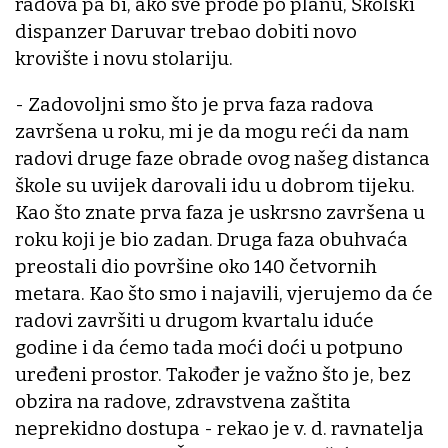
radova pa bi, ako sve prođe po planu, Školski
dispanzer Daruvar trebao dobiti novo
krovište i novu stolariju.
- Zadovoljni smo što je prva faza radova
završena u roku, mi je da mogu reći da nam
radovi druge faze obrade ovog našeg distanca
škole su uvijek darovali idu u dobrom tijeku.
Kao što znate prva faza je uskrsno završena u
roku koji je bio zadan. Druga faza obuhvaća
preostali dio površine oko 140 četvornih
metara. Kao što smo i najavili, vjerujemo da će
radovi završiti u drugom kvartalu iduće
godine i da ćemo tada moći doći u potpuno
uređeni prostor. Također je važno što je, bez
obzira na radove, zdravstvena zaštita
neprekidno dostupa - rekao je v. d. ravnatelja