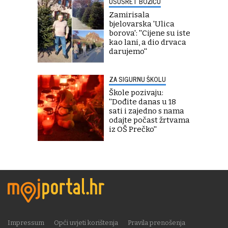
USUSRET BOŽIĆU
Zamirisala
bjelovarska 'Ulica
borova': ''Cijene su iste
kao lani, a dio drvaca
darujemo''
ZA SIGURNU ŠKOLU
Škole pozivaju:
''Dođite danas u 18
sati i zajedno s nama
odajte počast žrtvama
iz OŠ Prečko''
Impressum
Opći uvjeti korištenja
Pravila prenošenja