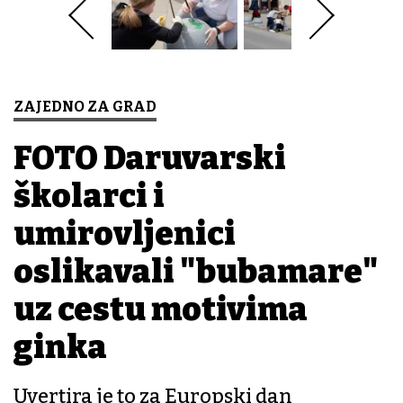
ZAJEDNO ZA GRAD
FOTO Daruvarski
školarci i
umirovljenici
oslikavali "bubamare"
uz cestu motivima
ginka
Uvertira je to za Europski dan