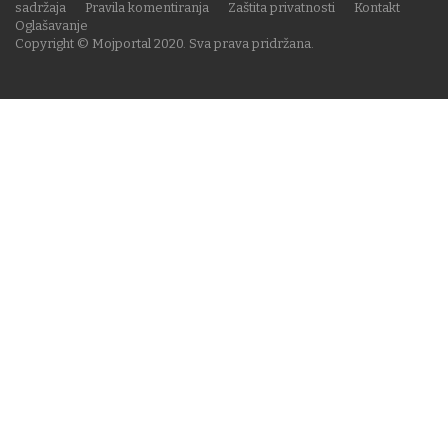
sadržaja
Pravila komentiranja
Zaštita privatnosti
Kontakt
Oglašavanje
Copyright © Mojportal 2020. Sva prava pridržana.