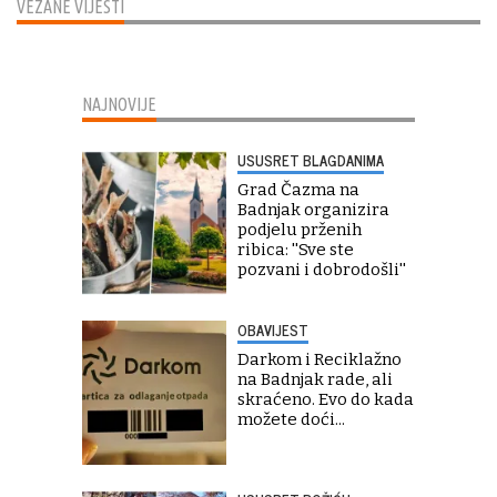
VEZANE VIJESTI
NAJNOVIJE
USUSRET BLAGDANIMA
Grad Čazma na
Badnjak organizira
podjelu prženih
ribica: ''Sve ste
pozvani i dobrodošli''
OBAVIJEST
Darkom i Reciklažno
na Badnjak rade, ali
skraćeno. Evo do kada
možete doći...