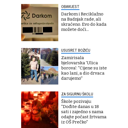
OBAVIJEST
Darkom i Reciklažno
na Badnjak rade, ali
skraćeno. Evo do kada
možete doći...
USUSRET BOŽIĆU
Zamirisala
bjelovarska 'Ulica
borova': ''Cijene su iste
kao lani, a dio drvaca
darujemo''
ZA SIGURNU ŠKOLU
Škole pozivaju:
''Dođite danas u 18
sati i zajedno s nama
odajte počast žrtvama
iz OŠ Prečko''