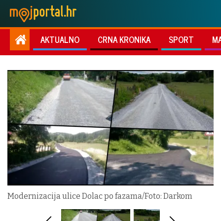
AKTUALNO
CRNA KRONIKA
SPORT
M
Modernizacija ulice Dolac po fazama/Foto: Darkom