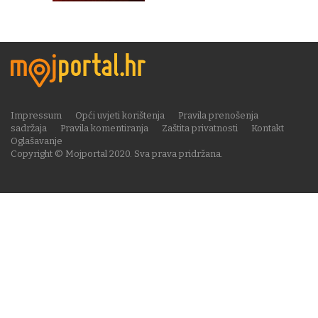
Impressum
Opći uvjeti korištenja
Pravila prenošenja
sadržaja
Pravila komentiranja
Zaštita privatnosti
Kontakt
Oglašavanje
Copyright © Mojportal 2020. Sva prava pridržana.