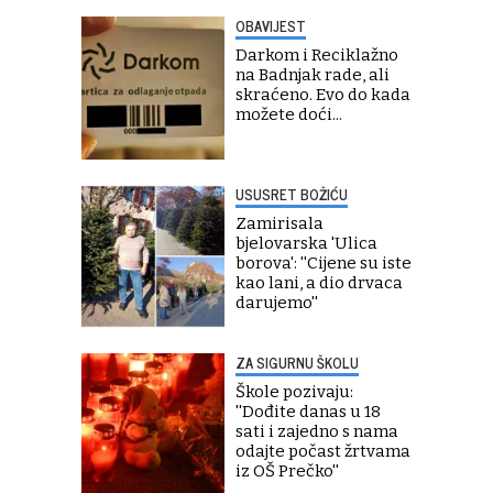
OBAVIJEST
Darkom i Reciklažno
na Badnjak rade, ali
skraćeno. Evo do kada
možete doći...
USUSRET BOŽIĆU
Zamirisala
bjelovarska 'Ulica
borova': ''Cijene su iste
kao lani, a dio drvaca
darujemo''
ZA SIGURNU ŠKOLU
Škole pozivaju:
''Dođite danas u 18
sati i zajedno s nama
odajte počast žrtvama
iz OŠ Prečko''