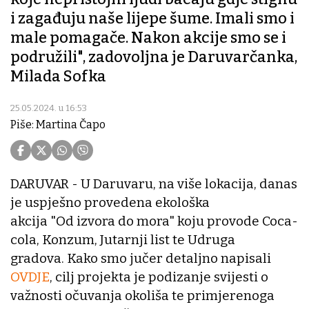
i zagađuju naše lijepe šume. Imali smo i
male pomagače. Nakon akcije smo se i
podružili", zadovoljna je Daruvarčanka,
Milada Sofka
25.05.2024. u 16:53
Piše: Martina Čapo
DARUVAR - U Daruvaru, na više lokacija, danas
je uspješno provedena ekološka
akcija "Od izvora do mora" koju provode Coca-
cola, Konzum, Jutarnji list te Udruga
gradova. Kako smo jučer detaljno napisali
OVDJE
, cilj projekta je podizanje svijesti o
važnosti očuvanja okoliša te primjerenoga