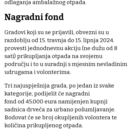
odlaganja ambalažnog otpada.
Nagradni fond
Gradovi koji su se prijavili, obvezni su u
razdoblju od 15. travnja do 15. lipnja 2024.
provesti jednodnevnu akciju (ne dužu od 8
sati) prikupljanja otpada na svojemu
području i to u suradnji s mjesnim nevladinim
udrugama i volonterima.
Tri najuspješnija grada, po jedan iz svake
kategorije, podijelit će nagradni
fond od 45.000 eura namijenjen kupnji
sadnica drveća za urbano pošumljavanje.
Bodovat će se broj okupljenih volontera te
količina prikupljenog otpada.