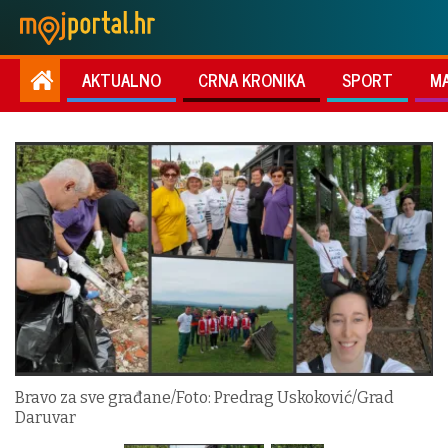
AKTUALNO
CRNA KRONIKA
SPORT
M
Bravo za sve građane/Foto: Predrag Uskoković/Grad
Daruvar