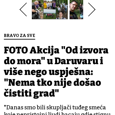
BRAVO ZA SVE
FOTO Akcija "Od izvora
do mora" u Daruvaru i
više nego uspješna:
"Nema tko nije došao
čistiti grad"
"Danas smo bili skupljači tuđeg smeća
koje nepristojni ljudi bacaju gdje stignu