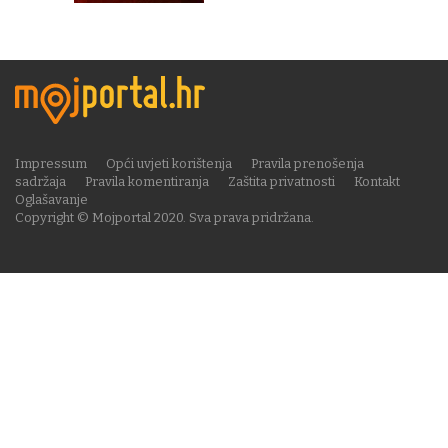
Impressum
Opći uvjeti korištenja
Pravila prenošenja
sadržaja
Pravila komentiranja
Zaštita privatnosti
Kontakt
Oglašavanje
Copyright © Mojportal 2020. Sva prava pridržana.