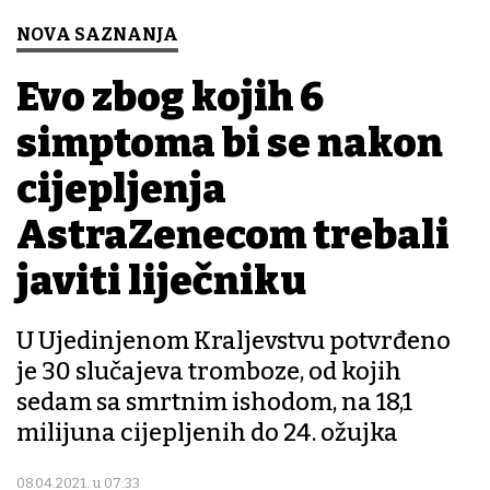
NOVA SAZNANJA
Evo zbog kojih 6
simptoma bi se nakon
cijepljenja
AstraZenecom trebali
javiti liječniku
U Ujedinjenom Kraljevstvu potvrđeno
je 30 slučajeva tromboze, od kojih
sedam sa smrtnim ishodom, na 18,1
milijuna cijepljenih do 24. ožujka
08.04.2021. u 07:33