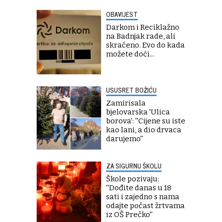
OBAVIJEST
Darkom i Reciklažno
na Badnjak rade, ali
skraćeno. Evo do kada
možete doći...
USUSRET BOŽIĆU
Zamirisala
bjelovarska 'Ulica
borova': ''Cijene su iste
kao lani, a dio drvaca
darujemo''
ZA SIGURNU ŠKOLU
Škole pozivaju:
''Dođite danas u 18
sati i zajedno s nama
odajte počast žrtvama
iz OŠ Prečko''