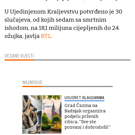
U Ujedinjenom Kraljevstvu potvrđeno je 30
slučajeva, od kojih sedam sa smrtnim
ishodom, na 18,1 milijuna cijepljenih do 24.
ožujka, javlja
RTL
.
VEZANE VIJESTI
NAJNOVIJE
USUSRET BLAGDANIMA
Grad Čazma na
Badnjak organizira
podjelu prženih
ribica: ''Sve ste
pozvani i dobrodošli''