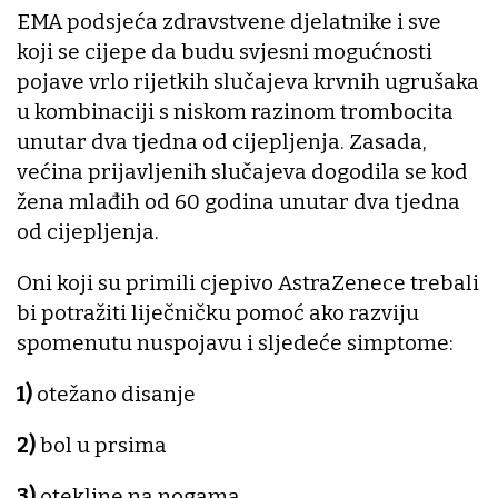
EMA podsjeća zdravstvene djelatnike i sve
koji se cijepe da budu svjesni mogućnosti
pojave vrlo rijetkih slučajeva krvnih ugrušaka
u kombinaciji s niskom razinom trombocita
unutar dva tjedna od cijepljenja. Zasada,
većina prijavljenih slučajeva dogodila se kod
žena mlađih od 60 godina unutar dva tjedna
od cijepljenja.
Oni koji su primili cjepivo AstraZenece trebali
bi potražiti liječničku pomoć ako razviju
spomenutu nuspojavu i sljedeće simptome:
1)
otežano disanje
2)
bol u prsima
3)
otekline na nogama