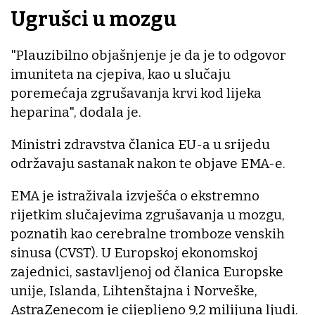
Ugrušci u mozgu
"Plauzibilno objašnjenje je da je to odgovor
imuniteta na cjepiva, kao u slučaju
poremećaja zgrušavanja krvi kod lijeka
heparina", dodala je.
Ministri zdravstva članica EU-a u srijedu
održavaju sastanak nakon te objave EMA-e.
EMA je istraživala izvješća o ekstremno
rijetkim slučajevima zgrušavanja u mozgu,
poznatih kao cerebralne tromboze venskih
sinusa (CVST). U Europskoj ekonomskoj
zajednici, sastavljenoj od članica Europske
unije, Islanda, Lihtenštajna i Norveške,
AstraZenecom je cijepljeno 9,2 milijuna ljudi.