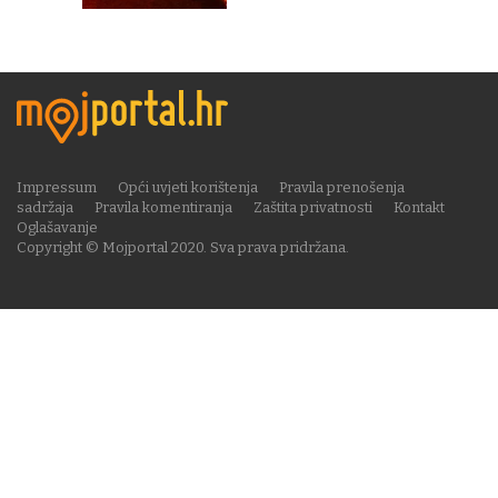
Impressum
Opći uvjeti korištenja
Pravila prenošenja
sadržaja
Pravila komentiranja
Zaštita privatnosti
Kontakt
Oglašavanje
Copyright © Mojportal 2020. Sva prava pridržana.