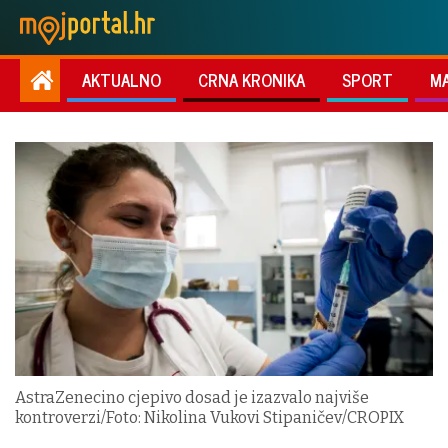
AKTUALNO
CRNA KRONIKA
SPORT
M
AstraZenecino cjepivo dosad je izazvalo najviše
kontroverzi/Foto: Nikolina Vukovi Stipaničev/CROPIX