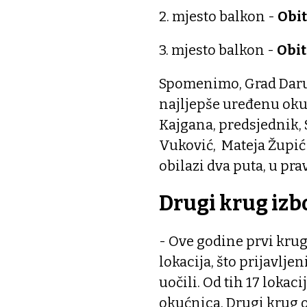
2. mjesto balkon -
Obit
3. mjesto balkon -
Obit
Spomenimo, Grad Daruv
najljepše uređenu okuć
Kajgana, predsjednik,
Vuković, Mateja Župić 
obilazi dva puta, u prav
Drugi krug izb
- Ove godine prvi krug 
lokacija, što prijavlje
uočili. Od tih 17 lokac
okućnica. Drugi krug o