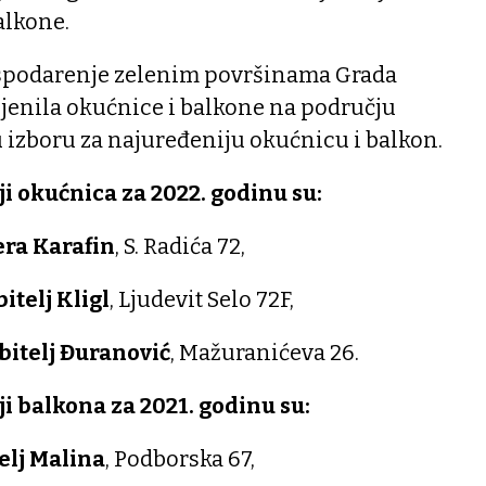
alkone.
ospodarenje zelenim površinama Grada
cijenila okućnice i balkone na području
 u izboru za najuređeniju okućnicu i balkon.
ji okućnica za 2022. godinu su:
ra Karafin
, S. Radića 72,
itelj Kligl
, Ljudevit Selo 72F,
bitelj Đuranović
, Mažuranićeva 26.
ji balkona za 2021. godinu su:
elj Malina
, Podborska 67,