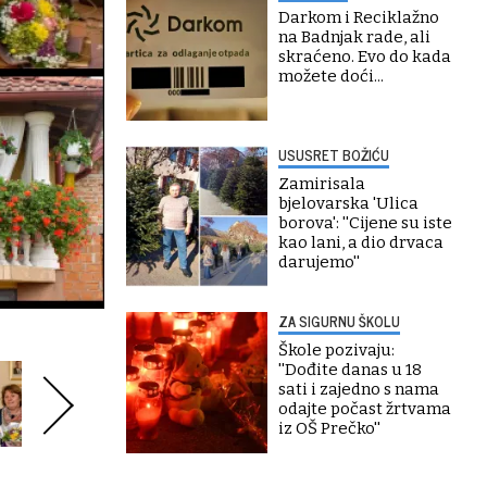
Darkom i Reciklažno
na Badnjak rade, ali
skraćeno. Evo do kada
možete doći...
USUSRET BOŽIĆU
Zamirisala
bjelovarska 'Ulica
borova': ''Cijene su iste
kao lani, a dio drvaca
darujemo''
ZA SIGURNU ŠKOLU
Škole pozivaju:
''Dođite danas u 18
sati i zajedno s nama
odajte počast žrtvama
iz OŠ Prečko''