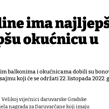
dine ima najljepš
epšu okućnicu u
pšim balkonima i okućnicama dobili su bono
jmu koji će se održati 22. listopada 2022. 
Velikoj vijećnici daruvarske Gradske
jela nagrada za Daruvarčane koji imaju