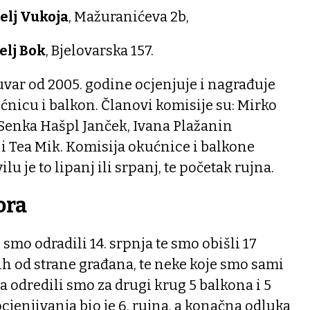
elj Vukoja
, Mažuranićeva 2b,
elj Bok
, Bjelovarska 157.
ar od 2005. godine ocjenjuje i nagrađuje
nicu i balkon. Članovi komisije su: Mirko
 Senka Hašpl Janček, Ivana Plažanin
i Tea Mik. Komisija okućnice i balkone
ilu je to lipanj ili srpanj, te početak rujna.
ora
smo odradili 14. srpnja te smo obišli 17
nih od strane građana, te neke koje smo sami
ija odredili smo za drugi krug 5 balkona i 5
cjenjivanja bio je 6. rujna, a konačna odluka