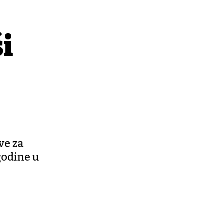
i
ve za
godine u