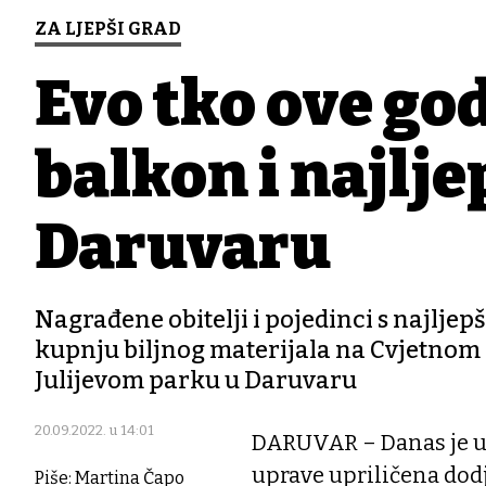
ZA LJEPŠI GRAD
Evo tko ove go
balkon i najlj
Daruvaru
Nagrađene obitelji i pojedinci s najlje
kupnju biljnog materijala na Cvjetnom sa
Julijevom parku u Daruvaru
20.09.2022. u 14:01
DARUVAR – Danas je u 
uprave upriličena dod
Piše: Martina Čapo