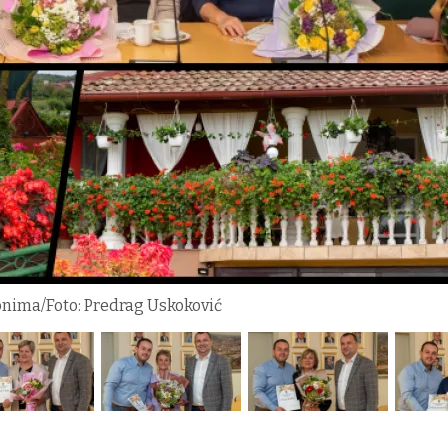
onima/Foto: Predrag Uskoković