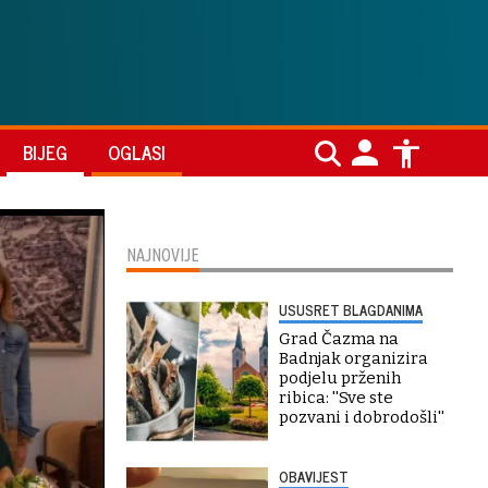
BIJEG
OGLASI
NAJNOVIJE
USUSRET BLAGDANIMA
Grad Čazma na
Badnjak organizira
podjelu prženih
ribica: ''Sve ste
pozvani i dobrodošli''
OBAVIJEST