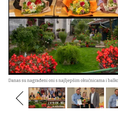
Danas su nagrađeni oni s najljepšim okućnicama i balk