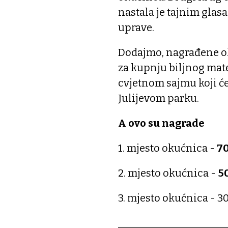
nastala je tajnim glas
uprave.
Dodajmo, nagrađene ok
za kupnju biljnog mate
cvjetnom sajmu koji će 
Julijevom parku.
A ovo su nagrade
1. mjesto okućnica -
7
2. mjesto okućnica -
5
3. mjesto okućnica - 3
_____________________