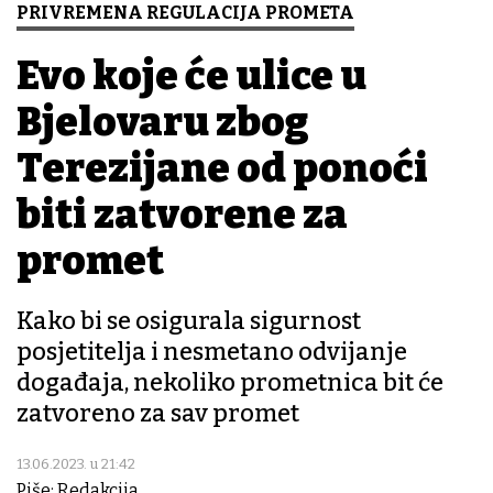
PRIVREMENA REGULACIJA PROMETA
Evo koje će ulice u
Bjelovaru zbog
Terezijane od ponoći
biti zatvorene za
promet
Kako bi se osigurala sigurnost
posjetitelja i nesmetano odvijanje
događaja, nekoliko prometnica bit će
zatvoreno za sav promet
13.06.2023. u 21:42
Piše: Redakcija