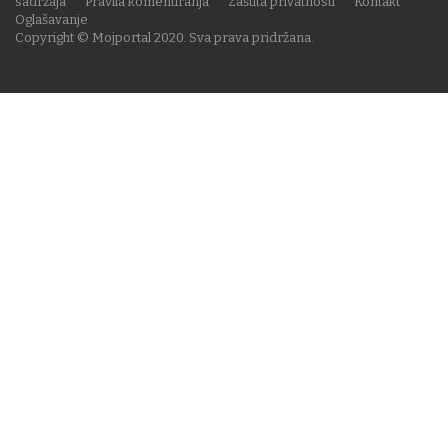
sadržaja
Pravila komentiranja
Zaštita privatnosti
Kontakt
Oglašavanje
Copyright © Mojportal 2020. Sva prava pridržana.