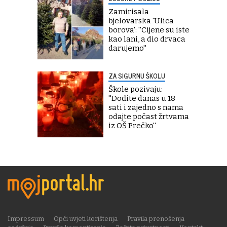
Zamirisala
bjelovarska 'Ulica
borova': ''Cijene su iste
kao lani, a dio drvaca
darujemo''
ZA SIGURNU ŠKOLU
Škole pozivaju:
''Dođite danas u 18
sati i zajedno s nama
odajte počast žrtvama
iz OŠ Prečko''
Impressum
Opći uvjeti korištenja
Pravila prenošenja