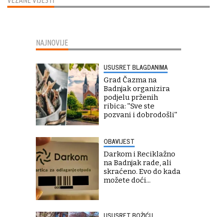
VEZANE VIJESTI
NAJNOVIJE
USUSRET BLAGDANIMA
Grad Čazma na
Badnjak organizira
podjelu prženih
ribica: ''Sve ste
pozvani i dobrodošli''
OBAVIJEST
Darkom i Reciklažno
na Badnjak rade, ali
skraćeno. Evo do kada
možete doći...
USUSRET BOŽIĆU