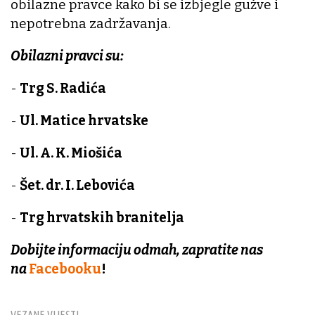
obilazne pravce kako bi se izbjegle gužve i
nepotrebna zadržavanja.
Obilazni pravci su:
-
Trg S. Radića
-
Ul. Matice hrvatske
-
Ul. A. K. Miošića
-
Šet. dr. I. Lebovića
-
Trg hrvatskih branitelja
Dobijte informaciju odmah, zapratite nas
na
Facebooku
!