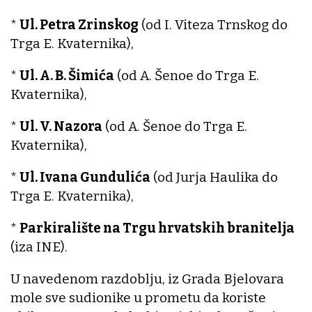
*
Ul. Petra Zrinskog
(od I. Viteza Trnskog do
Trga E. Kvaternika),
*
Ul. A. B. Šimića
(od A. Šenoe do Trga E.
Kvaternika),
*
Ul. V. Nazora
(od A. Šenoe do Trga E.
Kvaternika),
*
Ul. Ivana Gundulića
(od Jurja Haulika do
Trga E. Kvaternika),
*
Parkiralište na Trgu hrvatskih branitelja
(iza INE).
U navedenom razdoblju, iz Grada Bjelovara
mole sve sudionike u prometu da koriste