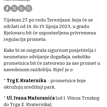
Tijekom 27. po redu Terezijane, koja će se
održati od 14. do 19. lipnja 2023., u gradu
Bjelovaru bit će uspostavljena privremena
regulacija prometa.
Kako bi se osigurala sigurnost posjetitelja i
nesmetano odvijanje događaja, nekoliko
prometnica bit će zatvoreno za sav promet u
navedenom razdoblju. Riječ je o:
*
Trg E. Kvaternika
- prometnice koje
okružuju središnji park,
*
Ul. Ivana Mažuranića
(od I. Viteza Trnskog
do Trga E. Kvaternika),