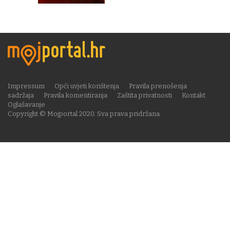
Impressum
Opći uvjeti korištenja
Pravila prenošenja
sadržaja
Pravila komentiranja
Zaštita privatnosti
Kontakt
Oglašavanje
Copyright © Mojportal 2020. Sva prava pridržana.