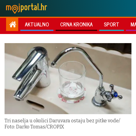
AKTUALNO
CRNA KRONIKA
SPORT
M
Tri naselja u okolici Daruvara ostaju bez pitke vode/
Foto: Darko Tomas/CROPIX