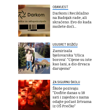
OBAVIJEST
Darkom i Reciklažno
na Badnjak rade, ali
skraćeno. Evo do kada
možete doći...
USUSRET BOŽIĆU
Zamirisala
bjelovarska 'Ulica
borova': ''Cijene su iste
kao lani, a dio drvaca
darujemo''
ZA SIGURNU ŠKOLU
Škole pozivaju:
''Dođite danas u 18
sati i zajedno s nama
odajte počast žrtvama
iz OŠ Prečko''