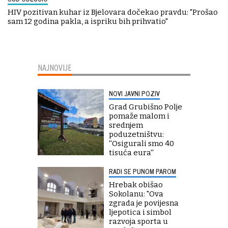
HIV pozitivan kuhar iz Bjelovara dočekao pravdu: "Prošao
sam 12 godina pakla, a ispriku bih prihvatio"
NAJNOVIJE
NOVI JAVNI POZIV
Grad Grubišno Polje
pomaže malom i
srednjem
poduzetništvu:
''Osigurali smo 40
tisuća eura''
RADI SE PUNOM PAROM
Hrebak obišao
Sokolanu: "Ova
zgrada je povijesna
ljepotica i simbol
razvoja sporta u