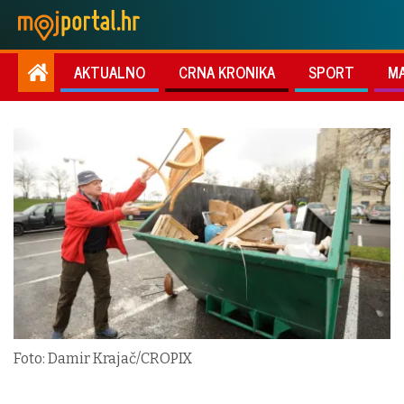
AKTUALNO
CRNA KRONIKA
SPORT
M
Foto: Damir Krajač/CROPIX