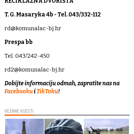
RECIKLAŽNA DVORIŠTA
T. G. Masaryka 4b - Tel. 043/332-112
rd@komunalac-bj.hr
Prespa bb
Tel. 043/242-450
rd2@komunalac-bj.hr
Dobijte informaciju odmah, zapratite nas na
Facebooku
i
TikToku
!
VEZANE VIJESTI