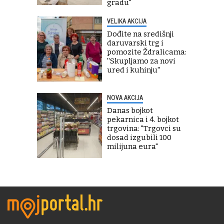
gradu"
VELIKA AKCIJA
Dođite na središnji
daruvarski trg i
pomozite Ždralicama:
''Skupljamo za novi
ured i kuhinju''
NOVA AKCIJA
Danas bojkot
pekarnica i 4. bojkot
trgovina: "Trgovci su
dosad izgubili 100
milijuna eura"