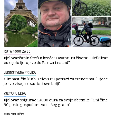
RUTA 4000 ZA 30
Bjelovarčanin Štefan kreće u avanturu života: ''Biciklirat
ću cijelo ljeto, sve do Pariza i nazad''
JEDINSTVENA PRILIKA
Gimnastički klub Bjelovar u potrazi za trenerima: ''Djece
je sve više, a rezultati sve bolji''
VJETAR U LEĐA
Bjelovar osigurao 18.000 eura za svoje obrtnike: "Oni čine
90 posto gospodarstva našeg grada"
SUD ODLUČIO