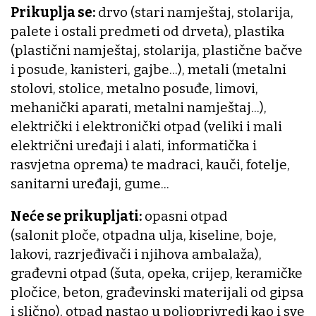
Prikuplja se:
drvo (stari namještaj, stolarija,
palete i ostali predmeti od drveta), plastika
(plastični namještaj, stolarija, plastične bačve
i posude, kanisteri, gajbe...), metali (metalni
stolovi, stolice, metalno posuđe, limovi,
mehanički aparati, metalni namještaj...),
električki i elektronički otpad (veliki i mali
električni uređaji i alati, informatička i
rasvjetna oprema) te madraci, kauči, fotelje,
sanitarni uređaji, gume...
Neće se prikupljati:
opasni otpad
(salonit ploče, otpadna ulja, kiseline, boje,
lakovi, razrjeđivači i njihova ambalaža),
građevni otpad (šuta, opeka, crijep, keramičke
pločice, beton, građevinski materijali od gipsa
i slično), otpad nastao u poljoprivredi kao i sve