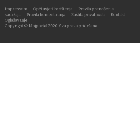
Impressum
Opći uvjeti korištenja
Pravila prenošenja
sadržaja
Pravila komentiranja
Zaštita privatnosti
Kontakt
Oglašavanje
Copyright © Mojportal 2020. Sva prava pridržana.