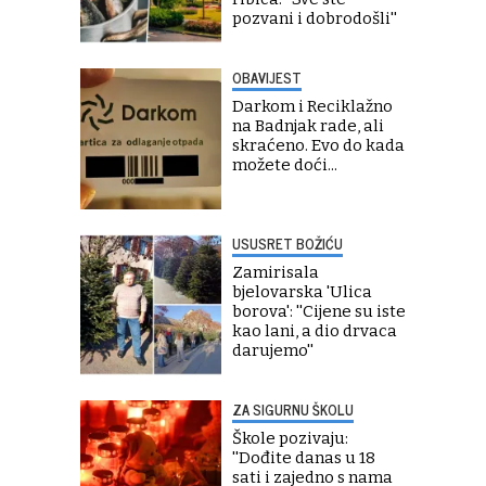
pozvani i dobrodošli''
OBAVIJEST
Darkom i Reciklažno
na Badnjak rade, ali
skraćeno. Evo do kada
možete doći...
USUSRET BOŽIĆU
Zamirisala
bjelovarska 'Ulica
borova': ''Cijene su iste
kao lani, a dio drvaca
darujemo''
ZA SIGURNU ŠKOLU
Škole pozivaju:
''Dođite danas u 18
sati i zajedno s nama