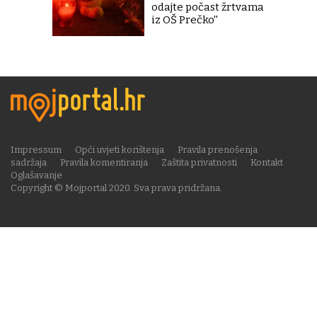
odajte počast žrtvama
iz OŠ Prečko''
Impressum
Opći uvjeti korištenja
Pravila prenošenja
sadržaja
Pravila komentiranja
Zaštita privatnosti
Kontakt
Oglašavanje
Copyright © Mojportal 2020. Sva prava pridržana.