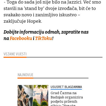
- Toga do sada još nije bilo na Jazzici. Već smo
stavili na 'stand by' dvoje izvođača, bit će to
svakako novo i zanimljivo iskustvo –
zaključuje Hopek.
Dobijte informaciju odmah, zapratite nas
na
Facebooku
i
TikToku
!
VEZANE VIJESTI
NAJNOVIJE
USUSRET BLAGDANIMA
Grad Čazma na
Badnjak organizira
podjelu prženih
ribica: ''Sve ste