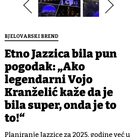
BJELOVARSKI BREND
Etno Jazzica bila pun
pogodak: „Ako
legendarni Vojo
Kranželić kaže da je
bila super, onda je to
to!“
Planiranje Jazzice za 2025. godine već u