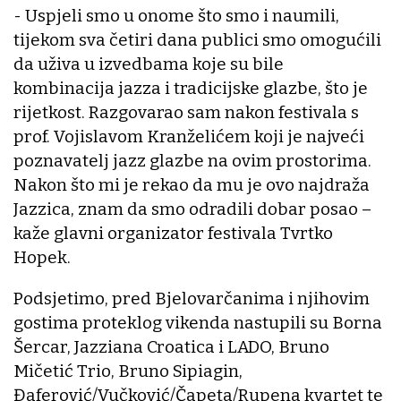
- Uspjeli smo u onome što smo i naumili,
tijekom sva četiri dana publici smo omogućili
da uživa u izvedbama koje su bile
kombinacija jazza i tradicijske glazbe, što je
rijetkost. Razgovarao sam nakon festivala s
prof. Vojislavom Kranželićem koji je najveći
poznavatelj jazz glazbe na ovim prostorima.
Nakon što mi je rekao da mu je ovo najdraža
Jazzica, znam da smo odradili dobar posao –
kaže glavni organizator festivala Tvrtko
Hopek.
Podsjetimo, pred Bjelovarčanima i njihovim
gostima proteklog vikenda nastupili su Borna
Šercar, Jazziana Croatica i LADO, Bruno
Mičetić Trio, Bruno Sipiagin,
Đaferović/Vučković/Čapeta/Rupena kvartet te