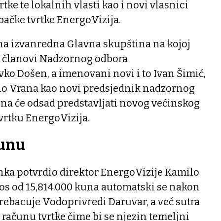
rtke te lokalnih vlasti kao i novi vlasnici
bačke tvrtke EnergoVizija.
na izvanredna Glavna skupština na kojoj
h članovi Nadzornog odbora
vko Došen, a imenovani novi i to Ivan Šimić,
lo Vrana kao novi predsjednik nadzornog
ena će odsad predstavljati novog većinskog
vrtku EnergoVizija.
čunu
anka potvrdio direktor EnergoVizije Kamilo
os od 15,814.000 kuna automatski se nakon
rebacuje Vodoprivredi Daruvar, a već sutra
na računu tvrtke čime bi se njezin temeljni