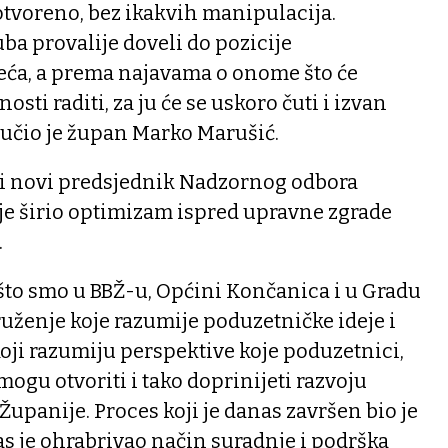
o otvoreno, bez ikakvih manipulacija.
a provalije doveli do pozicije
ća, a prema najavama o onome što će
ti raditi, za ju će se uskoro čuti i izvan
ručio je župan Marko Marušić.
 i novi predsjednik Nadzornog odbora
je širio optimizam ispred upravne zgrade
.
što smo u BBŽ-u, Općini Končanica i u Gradu
uženje koje razumije poduzetničke ideje i
koji razumiju perspektive koje poduzetnici,
 mogu otvoriti i tako doprinijeti razvoju
Županije. Proces koji je danas završen bio je
as je ohrabrivao način suradnje i podrška