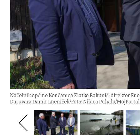
Načelnik općine Končanica Zlatko Bakunić, direktor En
Daruvara Damir Lneniček/Foto: Nikica Puhalo/MojPortal