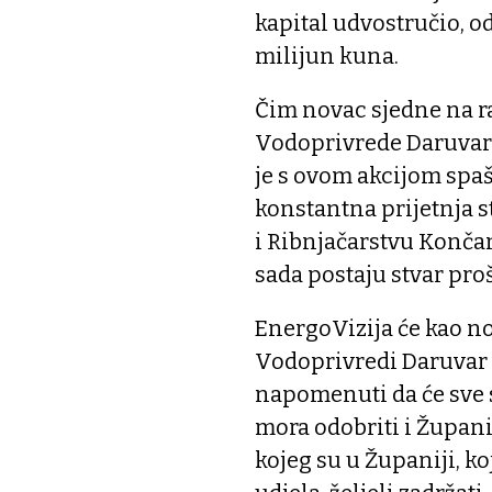
kapital udvostručio, od
milijun kuna.
Čim novac sjedne na ra
Vodoprivrede Daruvar k
je s ovom akcijom spaš
konstantna prijetnja 
i Ribnjačarstvu Končan
sada postaju stvar proš
EnergoVizija će kao nov
Vodoprivredi Daruvar 
napomenuti da će sve 
mora odobriti i Župani
kojeg su u Županiji, ko