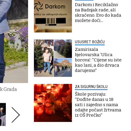
Darkom i Reciklažno
na Badnjak rade, ali
skraćeno. Evo do kada
možete doći...
USUSRET BOŽIĆU
Zamirisala
bjelovarska 'Ulica
borova': ''Cijene su iste
kao lani, a dio drvaca
darujemo''
ZA SIGURNU ŠKOLU
ik Grada
Škole pozivaju:
''Dođite danas u 18
sati i zajedno s nama
odajte počast žrtvama
iz OŠ Prečko''