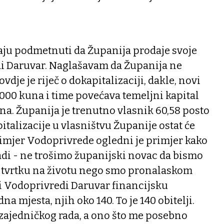
ju podmetnuti da Županija prodaje svoje
i Daruvar. Naglašavam da Županija ne
vdje je riječ o dokapitalizaciji, dakle, novi
4.000 kuna i time povećava temeljni kapital
una. Županija je trenutno vlasnik 60,58 posto
italizacije u vlasništvu Županije ostat će
rimjer Vodoprivrede ogledni je primjer kako
adi - ne trošimo županijski novac da bismo
li tvrtku na životu nego smo pronalaskom
i Vodoprivredi Daruvar financijsku
dna mjesta, njih oko 140. To je 140 obitelji.
e zajedničkog rada, a ono što me posebno