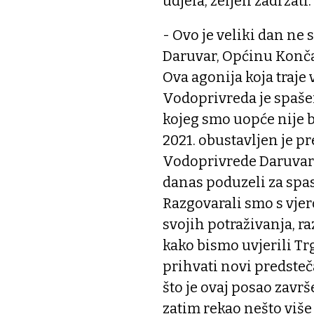
udjela, željeli zadržati.
- Ovo je veliki dan ne
Daruvar, Općinu Konča
Ova agonija koja traje 
Vodoprivreda je spašen
kojeg smo uopće nije b
2021. obustavljen je p
Vodoprivrede Daruvar.
danas poduzeli za spa
Razgovarali smo s vjer
svojih potraživanja, r
kako bismo uvjerili Tr
prihvati novi predste
što je ovaj posao zavr
zatim rekao nešto više