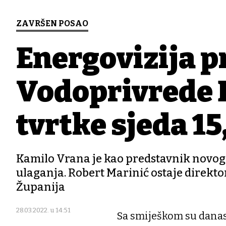
ZAVRŠEN POSAO
Energovizija p
Vodoprivrede 
tvrtke sjeda 15
Kamilo Vrana je kao predstavnik novog
ulaganja. Robert Marinić ostaje direktor
Županija
28.03.2022. u 14:51
Sa smiješkom su danas