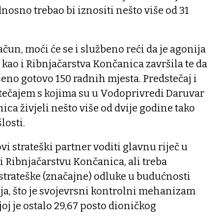
nosno trebao bi iznositi nešto više od 31
čun, moći će se i službeno reći da je agonija
ao i Ribnjačarstva Končanica završila te da
eno gotovo 150 radnih mjesta. Predstečaj i
stečajem s kojima su u Vodoprivredi Daruvar
ica živjeli nešto više od dvije godine tako
losti.
i strateški partner voditi glavnu riječ u
i Ribnjačarstvu Končanica, ali treba
strateške (značajne) odluke u budućnosti
ja, što je svojevrsni kontrolni mehanizam
joj je ostalo 29,67 posto dioničkog