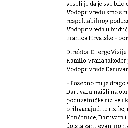
veseli je da je sve bil
Vodoprivredu smo s rub
respektabilnog poduze
Vodoprivreda u budućnos
granica Hrvatske - po
Direktor EnergoVizije
Kamilo Vrana također 
Vodoprivrede Daruvar
- Posebno mi je drago 
Daruvaru naišli na okr
poduzetničke rizike i 
prihvaćajući te rizike,
Končanice, Daruvara i 
doista zahtjevan, no n