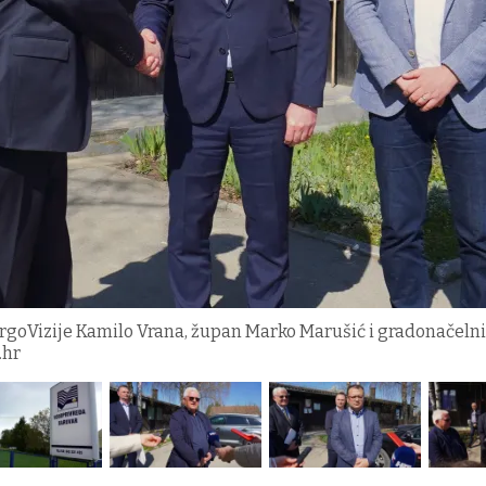
ergoVizije Kamilo Vrana, župan Marko Marušić i gradonačeln
.hr