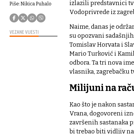
izlazili predstavnici tv
Piše: Nikica Puhalo
Vodoprivrede iz zagre
Naime, danas je održa
VEZANE VIJESTI
su opozvani sadašnji
Tomislav Horvata i Sla
Mario Turković i Kami
odbora. Ta tri nova im
vlasnika, zagrebačku t
Milijuni na ra
Kao što je nakon sast
Vrana, dogovoreni izn
završenih sastanaka p
bi trebao biti vidljiv 