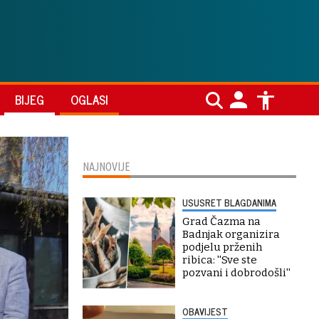
BIJEG
OGLASI
NAJNOVIJE
USUSRET BLAGDANIMA
Grad Čazma na
Badnjak organizira
podjelu prženih
ribica: ''Sve ste
pozvani i dobrodošli''
OBAVIJEST