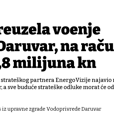
reuzela vođenje
Daruvar, na rač
,8 milijuna kn
 strateškog partnera EnergoVizije najavio
, a sve buduće strateške odluke morat će odo
 iz upravne zgrade Vodoprivrede Daruvar