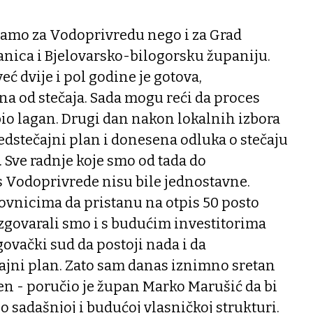
 samo za Vodoprivredu nego i za Grad
nica i Bjelovarsko-bilogorsku županiju.
već dvije i pol godine je gotova,
a od stečaja. Sada mogu reći da proces
io lagan. Drugi dan nakon lokalnih izbora
redstečajni plan i donesena odluka o stečaju
 Sve radnje koje smo od tada do
s Vodoprivrede nisu bile jednostavne.
ovnicima da pristanu na otpis 50 posto
azgovarali smo i s budućim investitorima
govački sud da postoji nada i da
čajni plan. Zato sam danas iznimno sretan
šen - poručio je župan Marko Marušić da bi
 o sadašnjoj i budućoj vlasničkoj strukturi.