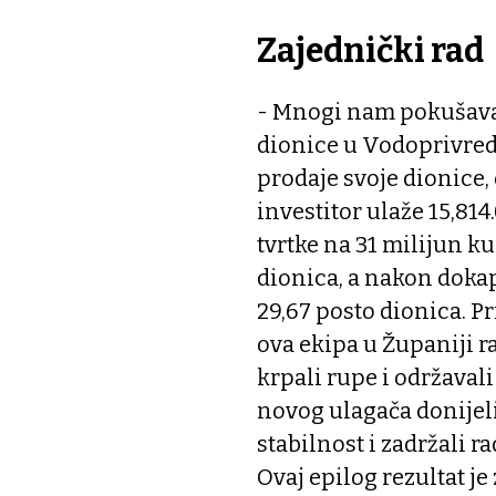
Zajednički rad
- Mnogi nam pokušava
dionice u Vodoprivred
prodaje svoje dionice, o
investitor ulaže 15,81
tvrtke na 31 milijun k
dionica, a nakon dokap
29,67 posto dionica. P
ova ekipa u Županiji r
krpali rupe i održava
novog ulagača donijel
stabilnost i zadržali ra
Ovaj epilog rezultat j