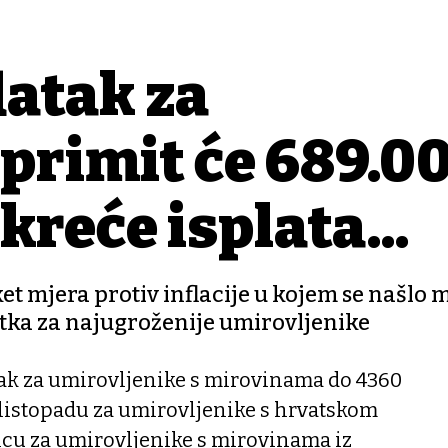
datak za
primit će 689.0
kreće isplata...
et mjera protiv inflacije u kojem se našlo m
tka za najugroženije umirovljenike
ak za umirovljenike s mirovinama do 4360
 listopadu za umirovljenike s hrvatskom
cu za umirovljenike s mirovinama iz