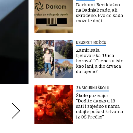
Darkom i Reciklažno
na Badnjak rade, ali
skraćeno. Evo do kada
možete doći...
USUSRET BOŽIĆU
Zamirisala
bjelovarska 'Ulica
borova': ''Cijene su iste
kao lani, a dio drvaca
darujemo''
ZA SIGURNU ŠKOLU
Škole pozivaju:
''Dođite danas u 18
sati i zajedno s nama
odajte počast žrtvama
iz OŠ Prečko''