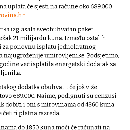
a uplata će sjesti na račune oko 689.000
ovina.hr
rtka izglasala sveobuhvatan paket
težak 21 milijardu kuna. Između ostalih
 i za ponovnu isplatu jednokratnog
a najugroženije umirovljenike. Podsjetimo,
 godine već isplatila energetski dodatak za
ljenika.
etskog dodatka obuhvatit će još više
tovo 689.000. Naime, podignuti su cenzusi
tak dobiti i oni s mirovinama od 4360 kuna.
e četiri platna razreda.
inama do 1850 kuna moći će računati na