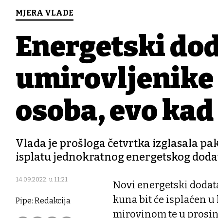
MJERA VLADE
Energetski do
umirovljenike 
osoba, evo kad 
Vlada je prošloga četvrtka izglasala pak
isplatu jednokratnog energetskog doda
14.09.2022. u 11:21
Novi energetski dodat
kuna bit će isplaćen u
Pipe: Redakcija
mirovinom te u prosin