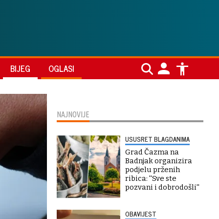
BIJEG
OGLASI
NAJNOVIJE
USUSRET BLAGDANIMA
Grad Čazma na
Badnjak organizira
podjelu prženih
ribica: ''Sve ste
pozvani i dobrodošli''
OBAVIJEST