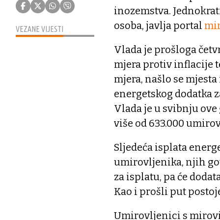
inozemstva. Jednokratn
osoba, javlja portal
mir
VEZANE VIJESTI
Vlada je prošloga četv
mjera protiv inflacije 
mjera, našlo se mjesta
energetskog dodatka z
Vlada je u svibnju ove
više od 633.000 umirov
Sljedeća isplata energ
umirovljenika, njih go
za isplatu, pa će doda
Kao i prošli put postoj
Umirovljenici s mirov