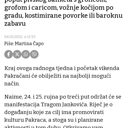
grofom i caricom, vožnje kočijom po
gradu, kostimirane povorke ili baroknu
zabavu
04.03.2022. u 11:53
Piše: Martina Čapo
Kraj ovoga radnoga tjedna i početak vikenda
Pakračani će obilježiti na najbolji mogući
način.
Naime, 24. i 25. rujna po treći put održat će se
manifestacija Tragom Jankovića. Riječ je o
događanju koje za cilj ima promovirati
kulturu Pakraca, a stoga su i planirane
aktivnosti u tom duhu. Otkrivamo vam