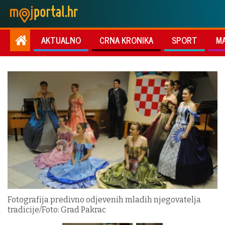
AKTUALNO
CRNA KRONIKA
SPORT
M
Fotografija predivno odjevenih mladih njegovatelja
tradicije/Foto: Grad Pakrac