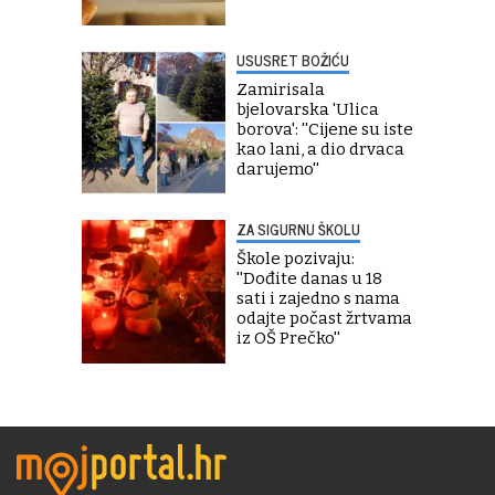
USUSRET BOŽIĆU
Zamirisala
bjelovarska 'Ulica
borova': ''Cijene su iste
kao lani, a dio drvaca
darujemo''
ZA SIGURNU ŠKOLU
Škole pozivaju:
''Dođite danas u 18
sati i zajedno s nama
odajte počast žrtvama
iz OŠ Prečko''