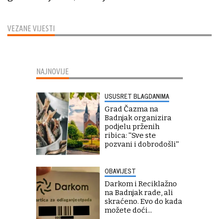
VEZANE VIJESTI
NAJNOVIJE
USUSRET BLAGDANIMA
Grad Čazma na
Badnjak organizira
podjelu prženih
ribica: ''Sve ste
pozvani i dobrodošli''
OBAVIJEST
Darkom i Reciklažno
na Badnjak rade, ali
skraćeno. Evo do kada
možete doći...