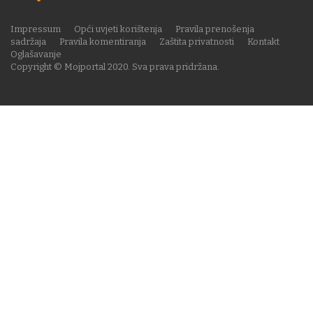
Impressum
Opći uvjeti korištenja
Pravila prenošenja
sadržaja
Pravila komentiranja
Zaštita privatnosti
Kontakt
Oglašavanje
Copyright © Mojportal 2020. Sva prava pridržana.