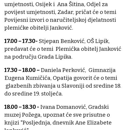
umjetnosti, Osijek i Ana Šitina, Odjel za
povijest umjetnosti, Zadar, pričat će o temi
Povijesni izvori o naručiteljskoj djelatnosti
plemićke obitelji Janković.
17.00 – 17.30-
Stjepan Benković, OŠ Lipik,
predavat će o temi Plemićka obitelj Janković
na području Grada Lipika.
17.30 – 18.00 –
Daniela Perković, Gimnazija
Eugena Kumičića, Opatija govorit će o temi
glazbenih zbivanja u Slavoniji od sredine 18.
do sredine 19. stoljeća.
18.00 – 18.30 -
Ivana Domanović, Gradski
muzej Požega, upoznat će sve prisutne o
knjizi "Posljednja, dnevnik Ane Elizabete