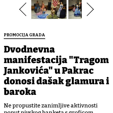
PROMOCIJA GRADA
Dvodnevna
manifestacija "Tragom
Jankovića" u Pakrac
donosi dašak glamura i
baroka
Ne propustite zanimljive aktivnosti
poput pivskog banketa s groficom,