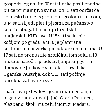
gospodskog nakita. Vlastelinsko poslijepodne
bit će primamljivo svima: od 13 sati održat će
se pivski banket s groficom, grofom i caricom,
u 14 sati slijedi ples i pjesma za pučanstvo
koje će obogatiti nastupi hrvatskih i
mađarskih KUD-ova. U 15 sati se kreče
kočijom po gradu, a u 16 je planirana
kostimirana povorka po pakračkim ulicama. U
17 sati ne propustite grofičinu tombolu, u 18
možete nazočiti predstavljanju knjige Tri
domovine Janković vlastela – Hrvatska,
Ugarska, Austrija, dok u 19 sati počinje
barokna zabava za sve.
Inače, ova je hvalevrijedna manifestacija
organizirana zahvaljujući Gradu Pakracu,
glazbenoj školi, muzeju i udruzi Mađara.