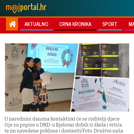
AKTUALNO
CRNA KRONIKA
SPORT
M
U narednim danima kontaktirat će se roditelji djece
čije su popise u DND-u Bjelovar dobili iz škola i vrtića
te im navedene poklone i dostaviti/Foto: Društvo naša