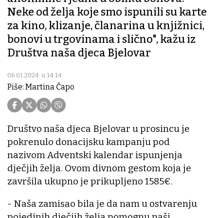
Neke od želja koje smo ispunili su karte
za kino, klizanje, članarina u knjižnici,
bonovi u trgovinama i slično", kažu iz
Društva naša djeca Bjelovar
06.01.2024. u 14:14
Piše: Martina Čapo
Društvo naša djeca Bjelovar u prosincu je
pokrenulo donacijsku kampanju pod
nazivom Adventski kalendar ispunjenja
dječjih želja. Ovom divnom gestom koja je
završila ukupno je prikupljeno 1585€.
- Naša zamisao bila je da nam u ostvarenju
pojedinih dječjih želja pomognu naši