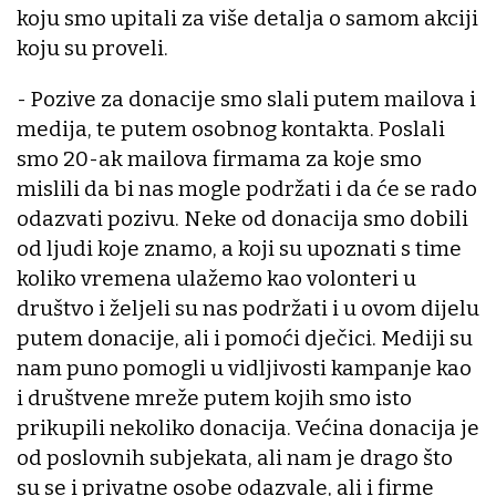
koju smo upitali za više detalja o samom akciji
koju su proveli.
- Pozive za donacije smo slali putem mailova i
medija, te putem osobnog kontakta. Poslali
smo 20-ak mailova firmama za koje smo
mislili da bi nas mogle podržati i da će se rado
odazvati pozivu. Neke od donacija smo dobili
od ljudi koje znamo, a koji su upoznati s time
koliko vremena ulažemo kao volonteri u
društvo i željeli su nas podržati i u ovom dijelu
putem donacije, ali i pomoći dječici. Mediji su
nam puno pomogli u vidljivosti kampanje kao
i društvene mreže putem kojih smo isto
prikupili nekoliko donacija. Većina donacija je
od poslovnih subjekata, ali nam je drago što
su se i privatne osobe odazvale, ali i firme