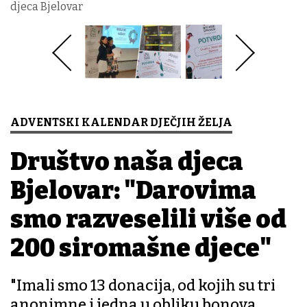
djeca Bjelovar
ADVENTSKI KALENDAR DJEČJIH ŽELJA
Društvo naša djeca
Bjelovar: "Darovima
smo razveselili više od
200 siromašne djece"
"Imali smo 13 donacija, od kojih su tri
anonimne i jedna u obliku bonova.