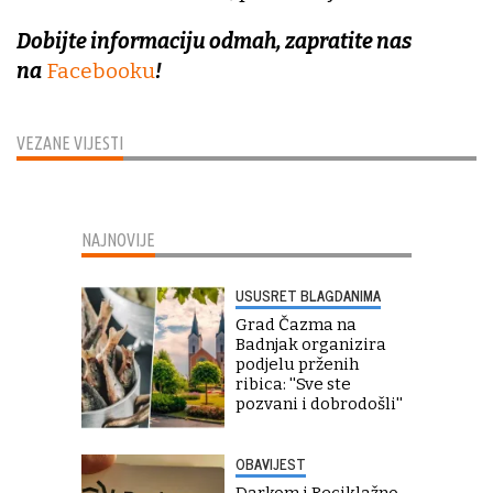
Dobijte informaciju odmah, zapratite nas
na
Facebooku
!
VEZANE VIJESTI
NAJNOVIJE
USUSRET BLAGDANIMA
Grad Čazma na
Badnjak organizira
podjelu prženih
ribica: ''Sve ste
pozvani i dobrodošli''
OBAVIJEST
Darkom i Reciklažno