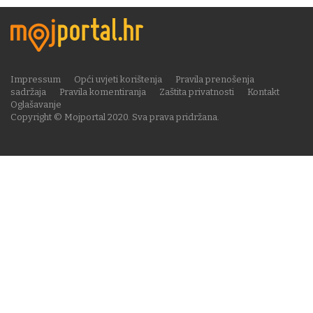
Impressum
Opći uvjeti korištenja
Pravila prenošenja
sadržaja
Pravila komentiranja
Zaštita privatnosti
Kontakt
Oglašavanje
Copyright © Mojportal 2020. Sva prava pridržana.