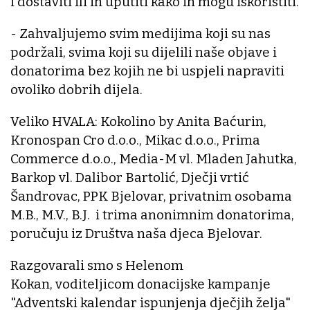
i dostaviti ili ih uputiti kako ih mogu iskoristiti.
- Zahvaljujemo svim medijima koji su nas
podržali, svima koji su dijelili naše objave i
donatorima bez kojih ne bi uspjeli napraviti
ovoliko dobrih dijela.
Veliko HVALA: Kokolino by Anita Baćurin,
Kronospan Cro d.o.o., Mikac d.o.o., Prima
Commerce d.o.o., Media-M vl. Mladen Jahutka,
Barkop vl. Dalibor Bartolić, Dječji vrtić
Šandrovac, PPK Bjelovar, privatnim osobama
M.B., M.V., B.J. i trima anonimnim donatorima,
poručuju iz Društva naša djeca Bjelovar.
Razgovarali smo s Helenom
Kokan, voditeljicom donacijske kampanje
"Adventski kalendar ispunjenja dječjih želja"