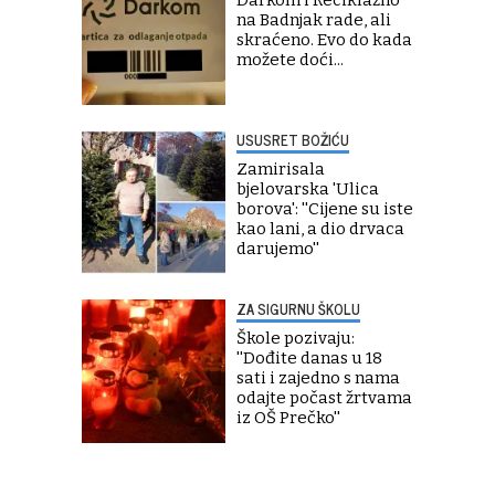
na Badnjak rade, ali
skraćeno. Evo do kada
možete doći...
USUSRET BOŽIĆU
Zamirisala
bjelovarska 'Ulica
borova': ''Cijene su iste
kao lani, a dio drvaca
darujemo''
ZA SIGURNU ŠKOLU
Škole pozivaju:
''Dođite danas u 18
sati i zajedno s nama
odajte počast žrtvama
iz OŠ Prečko''