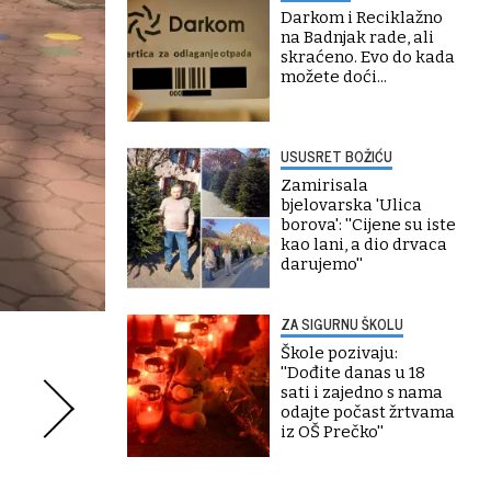
Darkom i Reciklažno
na Badnjak rade, ali
skraćeno. Evo do kada
možete doći...
USUSRET BOŽIĆU
Zamirisala
bjelovarska 'Ulica
borova': ''Cijene su iste
kao lani, a dio drvaca
darujemo''
ZA SIGURNU ŠKOLU
Škole pozivaju:
''Dođite danas u 18
sati i zajedno s nama
odajte počast žrtvama
iz OŠ Prečko''