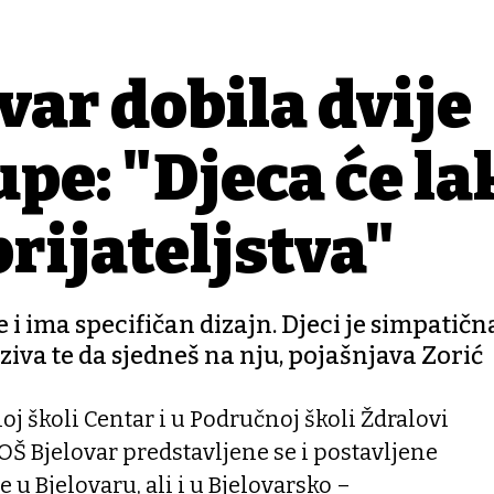
var dobila dvije
pe: "Djeca će la
rijateljstva"
 i ima specifičan dizajn. Djeci je simpatična
zaziva te da sjedneš na nju, pojašnjava Zorić
 školi Centar i u Područnoj školi Ždralovi
OŠ Bjelovar predstavljene se i postavljene
u Bjelovaru, ali i u Bjelovarsko –