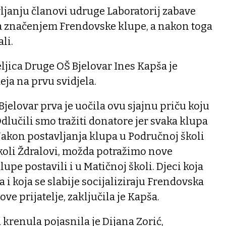
janju članovi udruge Laboratorij zabave
a značenjem Frendovske klupe, a nakon toga
li.
jica Druge OŠ Bjelovar Ines Kapša je
deja na prvu svidjela.
 Bjelovar prva je uočila ovu sjajnu priču koju
dlučili smo tražiti donatore jer svaka klupa
 Nakon postavljanja klupa u Područnoj školi
koli Ždralovi, možda potražimo nove
pe postavili i u Matičnoj školi. Djeci koja
a i koja se slabije socijaliziraju Frendovska
e prijatelje, zaključila je Kapša.
a krenula pojasnila je Dijana Zorić,