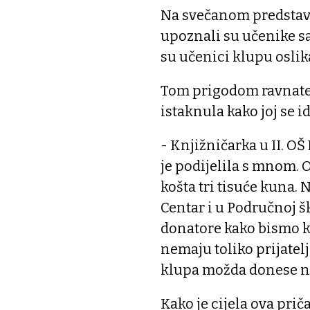
Na svečanom predstavl
upoznali su učenike s
su učenici klupu oslika
Tom prigodom ravnatel
istaknula kako joj se i
- Knjižničarka u II. OŠ
je podijelila s mnom. O
košta tri tisuće kuna.
Centar i u Područnoj š
donatore kako bismo klu
nemaju toliko prijatelj
klupa možda donese nov
Kako je cijela ova prič