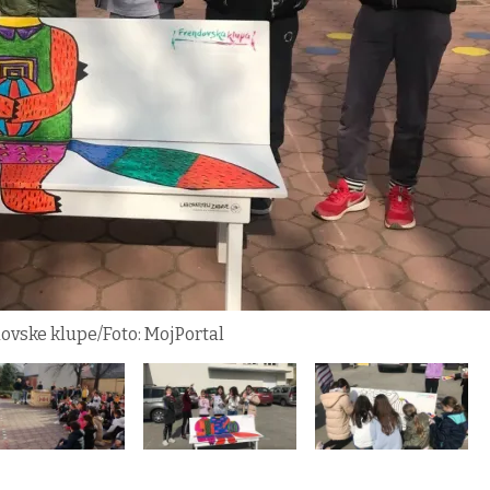
dovske klupe/Foto: MojPortal