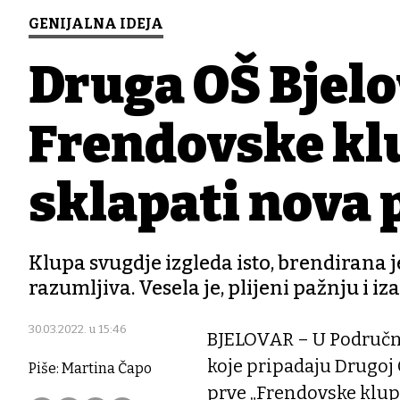
GENIJALNA IDEJA
Druga OŠ Bjelo
Frendovske klu
sklapati nova p
Klupa svugdje izgleda isto, brendirana je
razumljiva. Vesela je, plijeni pažnju i i
30.03.2022. u 15:46
BJELOVAR – U Područnoj
koje pripadaju Drugoj 
Piše: Martina Čapo
prve „Frendovske klupe 