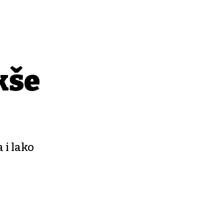
kše
 i lako