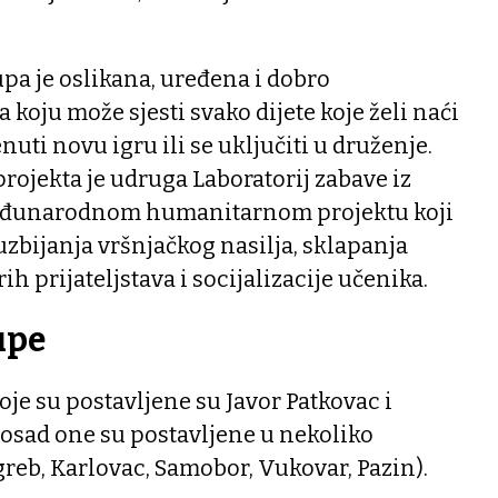
pa je oslikana, uređena i dobro
koju može sjesti svako dijete koje želi naći
nuti novu igru ili se uključiti u druženje.
projekta je udruga Laboratorij zabave iz
 međunarodnom humanitarnom projektu koji
suzbijanja vršnjačkog nasilja, sklapanja
ih prijateljstava i socijalizacije učenika.
upe
oje su postavljene su Javor Patkovac i
dosad one su postavljene u nekoliko
reb, Karlovac, Samobor, Vukovar, Pazin).