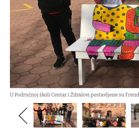
U Područnoj školi Centar i Ždralovi postavljene su Fren