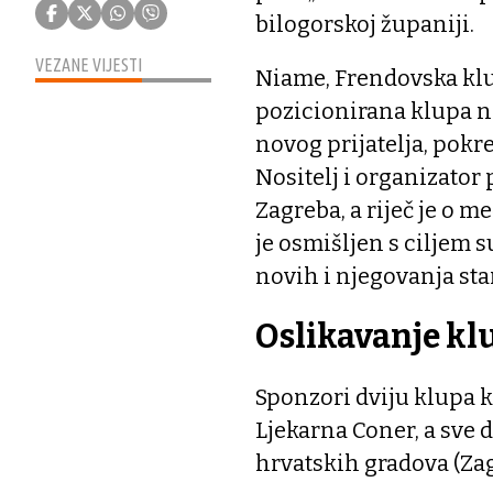
bilogorskoj županiji.
VEZANE VIJESTI
Niame, Frendovska klu
pozicionirana klupa na 
novog prijatelja, pokre
Nositelj i organizator 
Zagreba, a riječ je o
je osmišljen s ciljem 
novih i njegovanja star
Oslikavanje kl
Sponzori dviju klupa k
Ljekarna Coner, a sve 
hrvatskih gradova (Zag