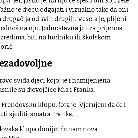
” jer, jasno je, na nju će sjesti oni koji žele
 Važno je djecu odgajati i vizualno tako da oni
a drugačija od svih drugih. Vesela je, plijeni
sjedneš na nju. Jednostavna je i za prijenos
zredima, biti na hodniku ili školskom
orić.
rezadovoljne
ravo sviđa djeci kojoj je i namijenjena
snile su djevojčice Mia i Franka.
 Frendovsku klupu, fora je. Vjerujem da će i
eti sjediti, smatra Franka.
ndovska klupa donijet će nam nova