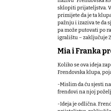
nazivu “Frendovska klupa
sklopiti prijateljstva.
primijete da je ta klup
pažnju i izaziva te da 
pa može putovati po ra
igralištu – zaključuje Z
Mia i Franka p
Koliko se ova ideja zap
Frendovska klupa, poja
-Mislim da ću sjesti na
frendovi na njoj poželj
-Ideja je odlična. Fre