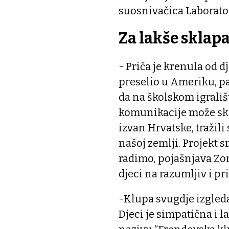
suosnivačica Laborator
Za lakše sklapa
- Priča je krenula od d
preselio u Ameriku, pa
da na školskom igrališ
komunikacije može sklo
izvan Hrvatske, tražil
našoj zemlji. Projekt 
radimo, pojašnjava Zori
djeci na razumljiv i pr
-Klupa svugdje izgleda 
Djeci je simpatična i l