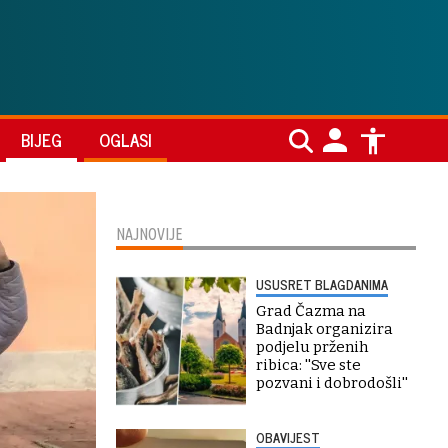
BIJEG
OGLASI
NAJNOVIJE
USUSRET BLAGDANIMA
Grad Čazma na
Badnjak organizira
podjelu prženih
ribica: ''Sve ste
pozvani i dobrodošli''
OBAVIJEST