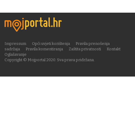
Impressum
Opći uvjeti korištenja
Pravila prenošenja
sadržaja
Pravila komentiranja
Zaštita privatnosti
Kontakt
Oglašavanje
Copyright © Mojportal 2020. Sva prava pridržana.