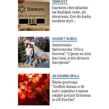
OBAVIJEST
Darkom i Reciklažno
na Badnjak rade, ali
skraćeno. Evo do kada
možete doći...
USUSRET BOŽIĆU
Zamirisala
bjelovarska 'Ulica
borova': ''Cijene su iste
kao lani, a dio drvaca
darujemo''
ZA SIGURNU ŠKOLU
Škole pozivaju:
''Dođite danas u 18
sati i zajedno s nama
odajte počast žrtvama
iz OŠ Prečko''