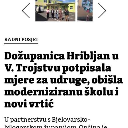
RADNI POSJET
Dožupanica Hribljan u
V. Trojstvu potpisala
mjere za udruge, obišla
moderniziranu školu i
novi vrtić
U partnerstvu s Bjelovarsko-
bilogorskom županijom, Općina je