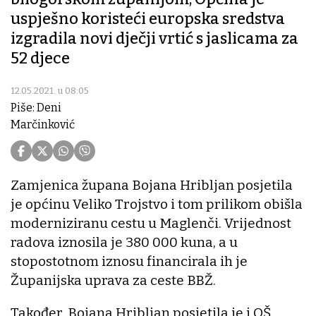
uspješno koristeći europska sredstva
izgradila novi dječji vrtić s jaslicama za
52 djece
12.05.2021. u 08:05
Piše: Deni
Marčinković
Zamjenica župana Bojana Hribljan posjetila
je općinu Veliko Trojstvo i tom prilikom obišla
moderniziranu cestu u Maglenči. Vrijednost
radova iznosila je 380 000 kuna, a u
stopostotnom iznosu financirala ih je
Županijska uprava za ceste BBŽ.
Također, Bojana Hribljan posjetila je i OŠ