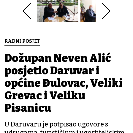
RADNI POSJET
Dožupan Neven Alić
posjetio Daruvar i
općine Đulovac, Veliki
Grđevac i Veliku
Pisanicu
U Daruvaru je potpisao ugovore s
udrugama, turističkim i ugostiteljskim