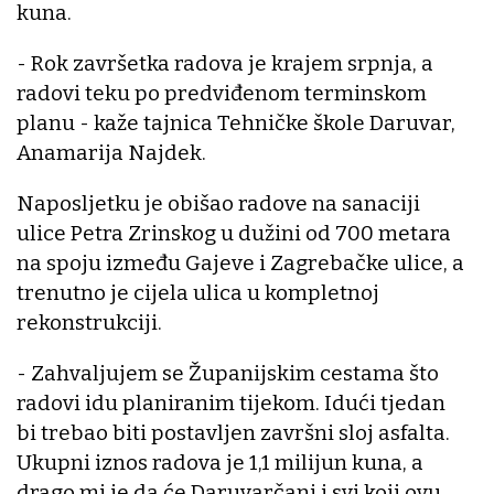
kuna.
- Rok završetka radova je krajem srpnja, a
radovi teku po predviđenom terminskom
planu - kaže tajnica Tehničke škole Daruvar,
Anamarija Najdek.
Naposljetku je obišao radove na sanaciji
ulice Petra Zrinskog u dužini od 700 metara
na spoju između Gajeve i Zagrebačke ulice, a
trenutno je cijela ulica u kompletnoj
rekonstrukciji.
- Zahvaljujem se Županijskim cestama što
radovi idu planiranim tijekom. Idući tjedan
bi trebao biti postavljen završni sloj asfalta.
Ukupni iznos radova je 1,1 milijun kuna, a
drago mi je da će Daruvarčani i svi koji ovu