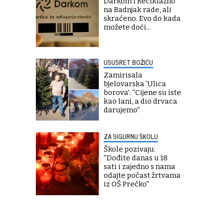
Darkom i Reciklažno
na Badnjak rade, ali
skraćeno. Evo do kada
možete doći...
USUSRET BOŽIĆU
Zamirisala
bjelovarska 'Ulica
borova': ''Cijene su iste
kao lani, a dio drvaca
darujemo''
ZA SIGURNU ŠKOLU
Škole pozivaju:
''Dođite danas u 18
sati i zajedno s nama
odajte počast žrtvama
iz OŠ Prečko''