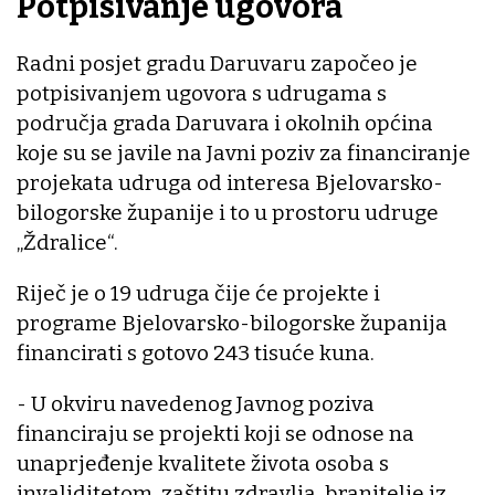
Potpisivanje ugovora
Radni posjet gradu Daruvaru započeo je
potpisivanjem ugovora s udrugama s
područja grada Daruvara i okolnih općina
koje su se javile na Javni poziv za financiranje
projekata udruga od interesa Bjelovarsko-
bilogorske županije i to u prostoru udruge
„Ždralice“.
Riječ je o 19 udruga čije će projekte i
programe Bjelovarsko-bilogorske županija
financirati s gotovo 243 tisuće kuna.
- U okviru navedenog Javnog poziva
financiraju se projekti koji se odnose na
unaprjeđenje kvalitete života osoba s
invaliditetom, zaštitu zdravlja, branitelje iz