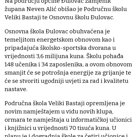
Na području općine Đulovac zamjenik
župana Neven Alić obišao je Područnu školu
Veliki Bastaji te Osnovnu školu Đulovac.
Osnovna škola Đulovac obuhvaćena je
temeljitom energetskom obnovom kao i
pripadajuća školsko-sportska dvorana u
vrijednosti 3,6 milijuna kuna. Školu pohađa
148 učenika i 34 zaposlenika, a ovom obnovom
smanjit će se potrošnja energije za grijanje te
će se stvoriti ugodniji uvjeti za rad i kvalitetu
nastave.
Područna škola Veliki Bastaji opremljena je
novim namještajem u vidu novih klupa,
ormara te namještaja u informatičkoj učionici
i knjižnici u vrijednosti 70 tisuća kuna. U
planu je i dogradnja škole za četiri učionice i