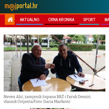
AKTUALNO
CRNA KRONIKA
SPORT
M
Neven Alić, zamjenik župana BBŽ i Faruk Demiri,
vlasnik Orijenta/Foto: Daria Marković