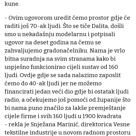
kune.
- Ovim ugovorom uredit ćemo prostor gdje će
raditi još 70-ak ljudi. Što se tiče Dalita, došli
smo u nekadašnju modelarnu i potpisali
ugovor na deset godina na čemu se
zahvaljujemo gradonačelniku. Nama je vrlo
bitna suradnja na svim stranama kako bi
uspješno funkcionirao cijeli sustav od 160
ljudi. Ovdje gdje se sada nalazimo zaposlit
ćemo do 40-ak ljudi jer ne možemo
financirati jedan veći dio gdje bi ostatak ljudi
radio, a očekujemo još pomoći od županije što
bi nama puno značilo za lakše premještanje
cijele firme i svih 160 ljudi u 1900 kvadrata
- rekla je Snježana Marinić, direktorica Vesne
tekstilne industrije u novom radnom prostoru