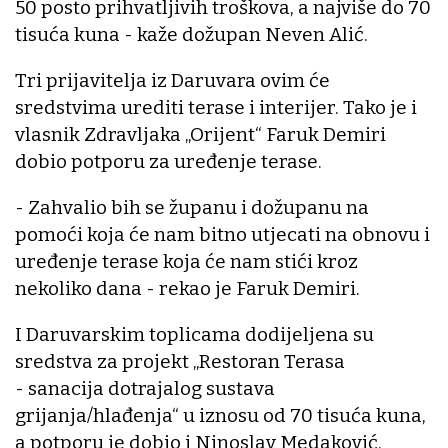
50 posto prihvatljivih troškova, a najviše do 70
tisuća kuna - kaže dožupan Neven Alić.
Tri prijavitelja iz Daruvara ovim će
sredstvima urediti terase i interijer. Tako je i
vlasnik Zdravljaka „Orijent“ Faruk Demiri
dobio potporu za uređenje terase.
- Zahvalio bih se županu i dožupanu na
pomoći koja će nam bitno utjecati na obnovu i
uređenje terase koja će nam stići kroz
nekoliko dana - rekao je Faruk Demiri.
I Daruvarskim toplicama dodijeljena su
sredstva za projekt „Restoran Terasa
- sanacija dotrajalog sustava
grijanja/hlađenja“ u iznosu od 70 tisuća kuna,
a potporu je dobio i Ninoslav Medaković,