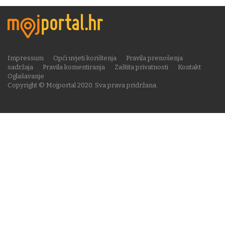
Impressum
Opći uvjeti korištenja
Pravila prenošenja
sadržaja
Pravila komentiranja
Zaštita privatnosti
Kontakt
Oglašavanje
Copyright © Mojportal 2020. Sva prava pridržana.