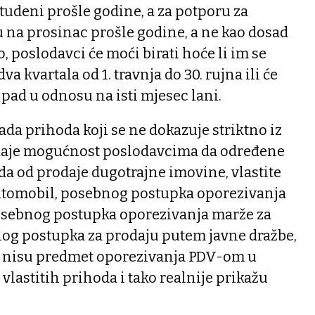
udeni prošle godine, a za potporu za
 na prosinac prošle godine, a ne kao dosad
, poslodavci će moći birati hoće li im se
a kvartala od 1. travnja do 30. rujna ili će
 pad u odnosu na isti mjesec lani.
ada prihoda koji se ne dokazuje striktno iz
 daje mogućnost poslodavcima da određene
a od prodaje dugotrajne imovine, vlastite
utomobil, posebnog postupka oporezivanja
osebnog postupka oporezivanja marže za
nog postupka za prodaju putem javne dražbe,
e nisu predmet oporezivanja PDV-om u
 vlastitih prihoda i tako realnije prikažu