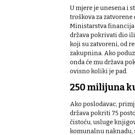
U mjere je unesena i s
troškova za zatvorene
Ministarstva financija 
država pokrivati dio il
koji su zatvoreni, od r
zakupnina. Ako poduze
onda će mu država pokr
ovisno koliki je pad.
250 milijuna 
Ako poslodavac, primje
država pokriti 75 posto
čistoću, usluge knjigo
komunalnu naknadu, 