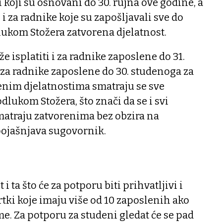
i koji su osnovani do 30. rujna ove godine, a
i za radnike koje su zapošljavali sve do
lukom Stožera zatvorena djelatnost.
e isplatiti i za radnike zaposlene do 31.
a za radnike zaposlene do 30. studenoga za
enim djelatnostima smatraju se sve
dlukom Stožera, što znači da se i svi
smatraju zatvorenima bez obzira na
ojašnjava sugovornik.
 i ta što će za potporu biti prihvatljivi i
rtki koje imaju više od 10 zaposlenih ako
me. Za potporu za studeni gledat će se pad