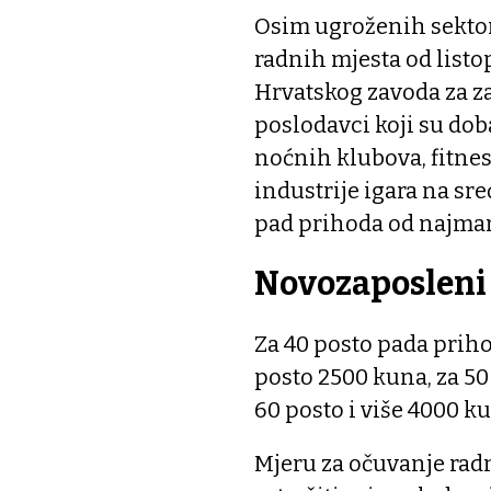
Osim ugroženih sektora
radnih mjesta od listo
Hrvatskog zavoda za za
poslodavci koji su doba
noćnih klubova, fitnes
industrije igara na sr
pad prihoda od najmanj
Novozaposleni 
Za 40 posto pada priho
posto 2500 kuna, za 50
60 posto i više 4000 k
Mjeru za očuvanje rad