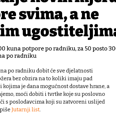
e svima, a ne
im ugostiteljim
000 kuna potpore po radniku, za 50 posto 3
una po radniku
a po radniku dobit će sve djelatnosti
era bez obzira na to koliki imaju pad
lji kojima je dana mogućnost dostave hrane, a
jemo, moći dobiti i tvrtke koje su poslovno
i s poslodavcima koji su zatvoreni uslijed
 piše
Jutarnji list
.