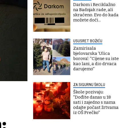
Darkom i Reciklažno
na Badnjak rade, ali
skraćeno. Evo do kada
možete doći...
USUSRET BOŽIĆU
Zamirisala
bjelovarska 'Ulica
borova': ''Cijene su iste
kao lani, a dio drvaca
darujemo''
ZA SIGURNU ŠKOLU
Škole pozivaju:
''Dođite danas u 18
sati i zajedno s nama
odajte počast žrtvama
iz OŠ Prečko''
: