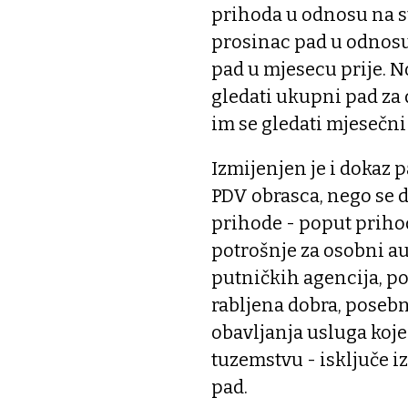
prihoda u odnosu na st
prosinac pad u odnosu
pad u mjesecu prije. No
gledati ukupni pad za dv
im se gledati mjesečni
Izmijenjen je i dokaz p
PDV obrasca, nego se
prihode - poput prihod
potrošnje za osobni a
putničkih agencija, p
rabljena dobra, poseb
obavljanja usluga koj
tuzemstvu - isključe iz
pad.