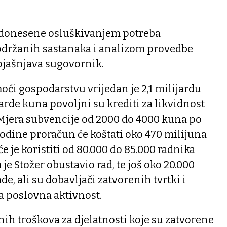
u donesene osluškivanjem potreba
održanih sastanaka i analizom provedbe
ojašnjava sugovornik.
ći gospodarstvu vrijedan je 2,1 milijardu
jarde kuna povoljni su krediti za likvidnost
 Mjera subvencije od 2000 do 4000 kuna po
odine proračun će koštati oko 470 milijuna
će je koristiti od 80.000 do 85.000 radnika
 je Stožer obustavio rad, te još oko 20.000
ade, ali su dobavljači zatvorenih tvrtki i
a poslovna aktivnost.
nih troškova za djelatnosti koje su zatvorene