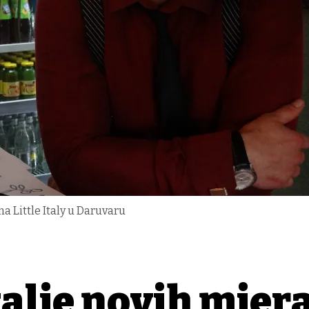
a Little Italy u Daruvaru
lje novih mjera