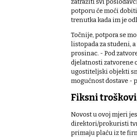
zatražiti svi poslodavc
potporu će moći dobiti 
trenutka kada im je od
Točnije, potpora se mož
listopada za studeni, 
prosinac. - Pod zatvor
djelatnosti zatvorene o
ugostiteljski objekti 
mogućnost dostave - p
Fiksni troškovi
Novost u ovoj mjeri jest
direktori/prokuristi tv
primaju plaću iz te fir