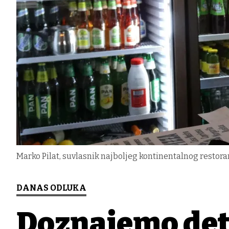
Marko Pilat, suvlasnik najboljeg kontinentalnog restoran
DANAS ODLUKA
Doznajemo deta