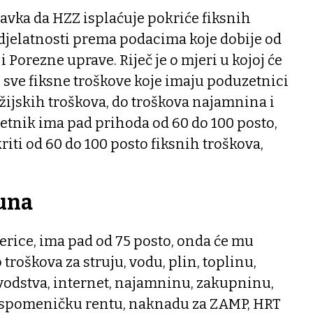
tavka da HZZ isplaćuje pokriće fiksnih
 djelatnosti prema podacima koje dobije od
i Porezne uprave. Riječ je o mjeri u kojoj će
i sve fiksne troškove koje imaju poduzetnici
ežijskih troškova, do troškova najamnina i
tnik ima pad prihoda od 60 do 100 posto,
iti od 60 do 100 posto fiksnih troškova,
kuna
rice, ima pad od 75 posto, onda će mu
 troškova za struju, vodu, plin, toplinu,
vodstva, internet, najamninu, zakupninu,
spomeničku rentu, naknadu za ZAMP, HRT