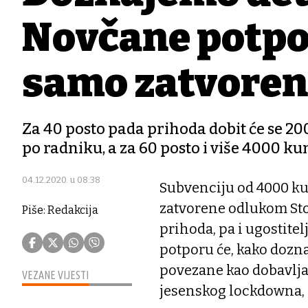
Novčane potpor
samo zatvoren
Za 40 posto pada prihoda dobit će se 2
po radniku, a za 60 posto i više 4000 k
04.12.2020. u 08:38
Subvenciju od 4000 kun
zatvorene odlukom Stož
Piše: Redakcija
prihoda, pa i ugostite
potporu će, kako dozna
povezane kao dobavljač
VEZANE VIJESTI
jesenskog lockdowna,