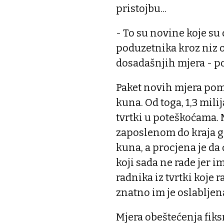
pristojbu...
- To su novine koje s
poduzetnika kroz niz 
dosadašnjih mjera - p
Paket novih mjera pomo
kuna. Od toga, 1,3 mili
tvrtki u poteškoćama.
zaposlenom do kraja g
kuna, a procjena je da 
koji sada ne rade jer im
radnika iz tvrtki koje r
znatno im je oslabljen
Mjera obeštećenja fiks