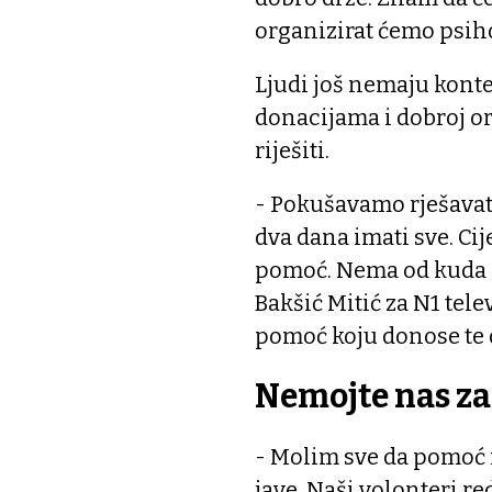
organizirat ćemo psih
Ljudi još nemaju kontej
donacijama i dobroj or
riješiti.
- Pokušavamo rješavat
dva dana imati sve. Cije
pomoć. Nema od kuda ne
Bakšić Mitić za N1 tele
pomoć koju donose te d
Nemojte nas za
- Molim sve da pomoć 
jave. Naši volonteri r