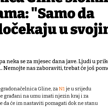
ama: "Samo da
 dočekaju u svoj
a neka se za mjesec dana jave. Ljudi u pri
.. Nemojte nas zaboraviti, trebat će još pomo
ogradonačelnica Gline, za
N1
je u srijedu
će građani na umu imati njezin kraj i za
te da će im nastaviti pomagati dok ne stanu