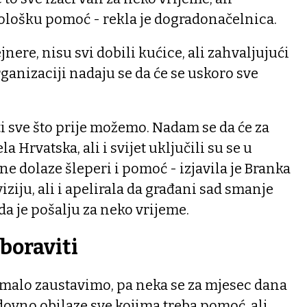
ološku pomoć - rekla je dogradonačelnica.
nere, nisu svi dobili kućice, ali zahvaljujući
ganizaciji nadaju se da će se uskoro sve
i sve što prije možemo. Nadam se da će za
la Hrvatska, ali i svijet uključili su se u
 dolaze šleperi i pomoć - izjavila je Branka
viziju, ali i apelirala da građani sad smanje
a je pošalju za neko vrijeme.
boraviti
malo zaustavimo, pa neka se za mjesec dana
edovno obilaze sve kojima treba pomoć, ali