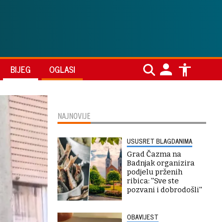
BIJEG
OGLASI
NAJNOVIJE
USUSRET BLAGDANIMA
Grad Čazma na
Badnjak organizira
podjelu prženih
ribica: ''Sve ste
pozvani i dobrodošli''
OBAVIJEST