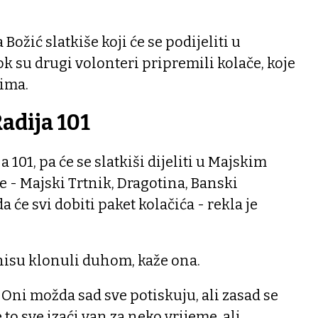
 Božić slatkiše koji će se podijeliti u
 su drugi volonteri pripremili kolače, koje
cima.
Radija 101
ja 101, pa će se slatkiši dijeliti u Majskim
e - Majski Trtnik, Dragotina, Banski
će svi dobiti paket kolačića - rekla je
 nisu klonuli duhom, kaže ona.
 Oni možda sad sve potiskuju, ali zasad se
to sve izaći van za neko vrijeme, ali