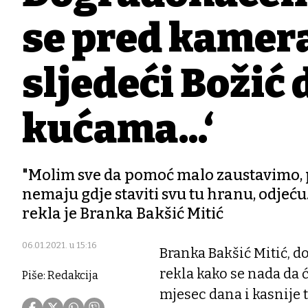
se pred kamer
sljedeći Božić
kućama...‘
"Molim sve da pomoć malo zaustavimo, p
nemaju gdje staviti svu tu hranu, odjeću.
rekla je Branka Bakšić Mitić
06.01.2021. u 15:16
Branka Bakšić Mitić, d
rekla kako se nada da 
Piše: Redakcija
mjesec dana i kasnije 