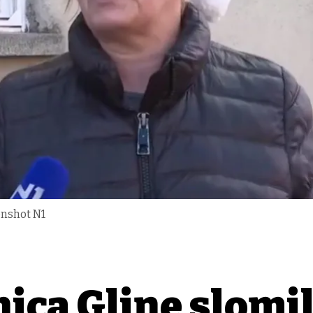
enshot N1
ica Gline slomi