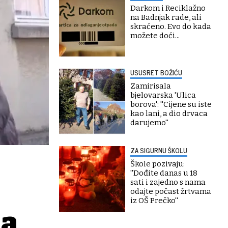
Darkom i Reciklažno
na Badnjak rade, ali
skraćeno. Evo do kada
možete doći...
USUSRET BOŽIĆU
Zamirisala
bjelovarska 'Ulica
borova': ''Cijene su iste
kao lani, a dio drvaca
darujemo''
ZA SIGURNU ŠKOLU
Škole pozivaju:
''Dođite danas u 18
sati i zajedno s nama
odajte počast žrtvama
iz OŠ Prečko''
la