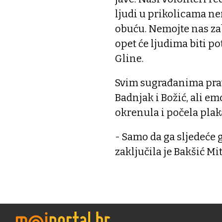
ljudi u prikolicama ne
obuću. Nemojte nas zab
opet će ljudima biti p
Gline.
Svim sugrađanima pravo
Badnjak i Božić, ali em
okrenula i počela plaka
- Samo da ga sljedeće
zaključila je Bakšić Mit