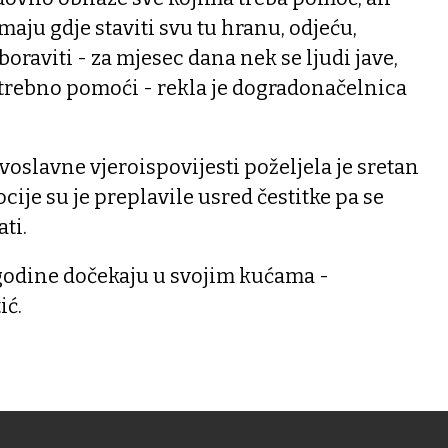
maju gdje staviti svu tu hranu, odjeću,
oraviti - za mjesec dana nek se ljudi jave,
otrebno pomoći - rekla je dogradonačelnica
slavne vjeroispovijesti poželjela je sretan
ocije su je preplavile usred čestitke pa se
ti.
 godine dočekaju u svojim kućama -
ić.