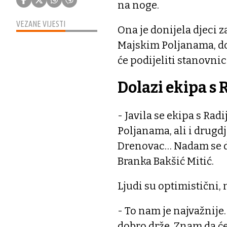
na noge.
VEZANE VIJESTI
Ona je donijela djeci za
Majskim Poljanama, dok
će podijeliti stanovni
Dolazi ekipa s 
- Javila se ekipa s Radi
Poljanama, ali i drugdj
Drenovac… Nadam se da 
Branka Bakšić Mitić.
Ljudi su optimistični,
- To nam je najvažnije.
dobro drže. Znam da će 