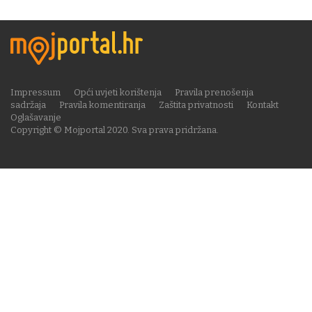
Impressum
Opći uvjeti korištenja
Pravila prenošenja
sadržaja
Pravila komentiranja
Zaštita privatnosti
Kontakt
Oglašavanje
Copyright © Mojportal 2020. Sva prava pridržana.