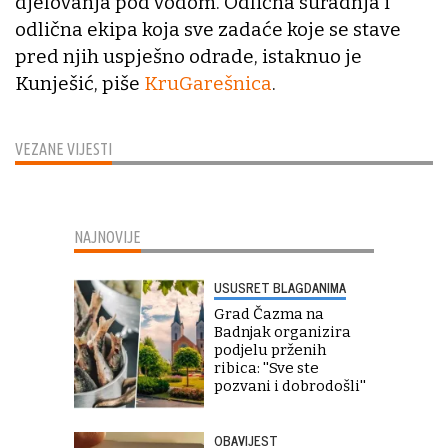
djelovanja pod vodom. Odlična suradnja i
odlična ekipa koja sve zadaće koje se stave
pred njih uspješno odrade, istaknuo je
Kunješić, piše
KruGarešnica
.
VEZANE VIJESTI
NAJNOVIJE
USUSRET BLAGDANIMA
Grad Čazma na
Badnjak organizira
podjelu prženih
ribica: ''Sve ste
pozvani i dobrodošli''
OBAVIJEST