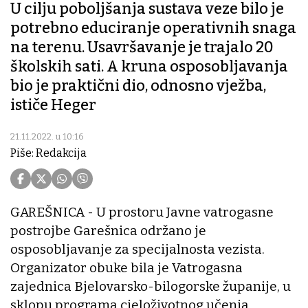
U cilju poboljšanja sustava veze bilo je
potrebno educiranje operativnih snaga
na terenu. Usavršavanje je trajalo 20
školskih sati. A kruna osposobljavanja
bio je praktični dio, odnosno vježba,
ističe Heger
21.11.2022. u 10:16
Piše: Redakcija
GAREŠNICA - U prostoru Javne vatrogasne
postrojbe Garešnica održano je
osposobljavanje za specijalnosta vezista.
Organizator obuke bila je Vatrogasna
zajednica Bjelovarsko-bilogorske županije, u
sklopu programa cjeloživotnog učenja,