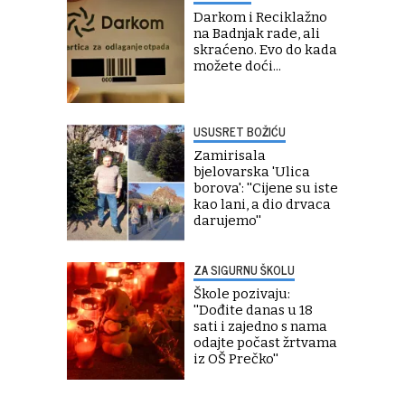
Darkom i Reciklažno
na Badnjak rade, ali
skraćeno. Evo do kada
možete doći...
USUSRET BOŽIĆU
Zamirisala
bjelovarska 'Ulica
borova': ''Cijene su iste
kao lani, a dio drvaca
darujemo''
ZA SIGURNU ŠKOLU
Škole pozivaju:
''Dođite danas u 18
sati i zajedno s nama
odajte počast žrtvama
iz OŠ Prečko''