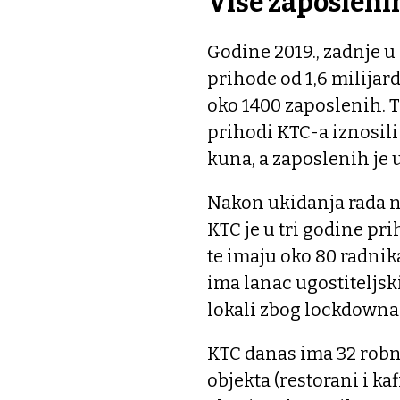
Više zaposleni
Godine 2019., zadnje u 
prihode od 1,6 milijar
oko 1400 zaposlenih. T
prihodi KTC-a iznosili 
kuna, a zaposlenih je
Nakon ukidanja rada n
KTC je u tri godine pri
te imaju oko 80 radnika
ima lanac ugostiteljski
lokali zbog lockdowna 
KTC danas ima 32 robna
objekta (restorani i kaf