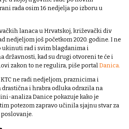
rani rada osim 16 nedjelja po izboru u
vačkih lanaca u Hrvatskoj, križevački div
ad nedjeljom još početkom 2020. godine. I ne
o ukinuti rad i svim blagdanima i
 državnosti, kad su drugi otvoreni te će i
 novi zakon to ne regulira, piše portal
Danica.
, KTC ne radi nedjeljom, praznicima i
 drastična i hrabra odluka odrazila na
ini-analiza Danice pokazuje kako je
tim potezom zapravo učinila sjajnu stvar za
i poslovanje.