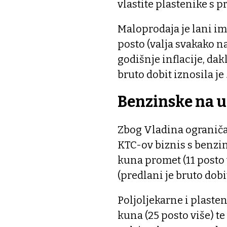
vlastite plastenike s 
Maloprodaja je lani im
posto (valja svakako nag
godišnje inflacije, da
bruto dobit iznosila je
Benzinske na 
Zbog Vladina ograničav
KTC-ov biznis s benzi
kuna promet (11 posto 
(predlani je bruto dobi
Poljoljekarne i plaste
kuna (25 posto više) te