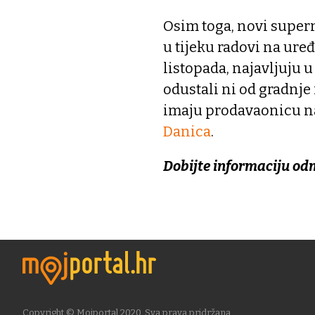
Osim toga, novi superm
u tijeku radovi na uređ
listopada, najavljuju 
odustali ni od gradnje
imaju prodavaonicu na 
Danica
.
Dobijte informaciju od
Copyright © Mojportal 2020. Sva prava pridržana.