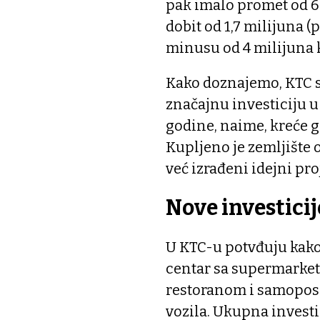
pak imalo promet od 62
dobit od 1,7 milijuna 
minusu od 4 milijuna 
Kako doznajemo, KTC se
značajnu investiciju 
godine, naime, kreće 
Kupljeno je zemljište o
već izrađeni idejni pro
Nove investicij
U KTC-u potvđuju kako 
centar sa supermarke
restoranom i samopos
vozila. Ukupna investi