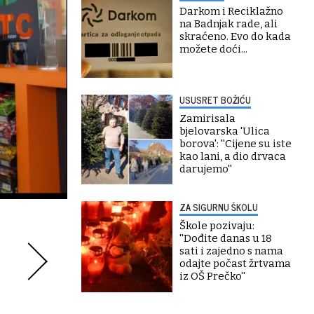
Darkom i Reciklažno
na Badnjak rade, ali
skraćeno. Evo do kada
možete doći...
USUSRET BOŽIĆU
Zamirisala
bjelovarska 'Ulica
borova': ''Cijene su iste
kao lani, a dio drvaca
darujemo''
ZA SIGURNU ŠKOLU
Škole pozivaju:
''Dođite danas u 18
sati i zajedno s nama
odajte počast žrtvama
iz OŠ Prečko''