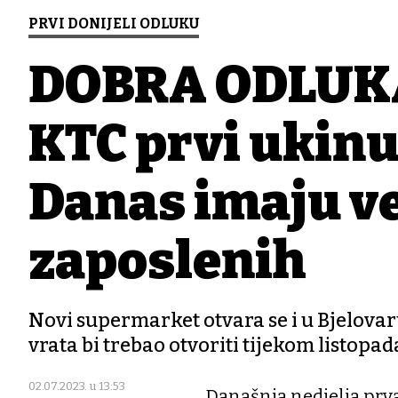
PRVI DONIJELI ODLUKU
DOBRA ODLUKA 
KTC prvi ukinu
Danas imaju ve
zaposlenih
Novi supermarket otvara se i u Bjelovar
vrata bi trebao otvoriti tijekom listopa
02.07.2023. u 13:53
Današnja nedjelja prva