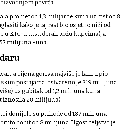
proizvodnjom povrća.
ala promet od 1,3 milijarde kuna uz rast od 8
lasiti kako je taj rast bio osjetno niži od
kle u KTC-u nisu derali kožu kupcima), a
 57 milijuna kuna.
udaru
anja cijena goriva najviše je lani trpio
nskim postajama: ostvareno je 319 milijuna
više) uz gubitak od 1,2 milijuna kuna
t iznosila 20 milijuna).
nici donijele su prihode od 187 milijuna
 bruto dobit od 8 milijuna. Ugostiteljstvo je