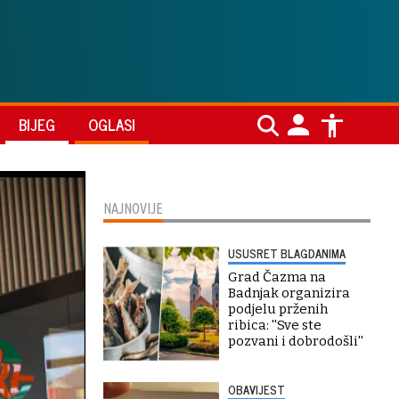
BIJEG
OGLASI
NAJNOVIJE
USUSRET BLAGDANIMA
Grad Čazma na
Badnjak organizira
podjelu prženih
ribica: ''Sve ste
pozvani i dobrodošli''
OBAVIJEST