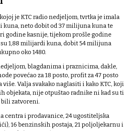
h
kojoj je KTC radio nedjeljom, tvrtka je imala
di kuna, neto dobit od 37 milijuna kuna te
ri godine kasnije, tijekom prošle godine
su 1,88 milijardi kuna, dobit 54 milijuna
 ukupno oko 1480.
edjeljom, blagdanima i praznicima, dakle,
hode povećao za 18 posto, profit za 47 posto
 više. Valja svakako naglasiti i kako KTC, koji
h objekata, nije otpuštao radnike ni kad su ti
bili zatvoreni.
 centra i prodavanice, 24 ugostiteljska
ići), 16 benzinskih postaja, 21 poljoljekarnu i