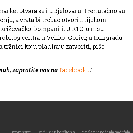
arket otvara se i u Bjelovaru. Trenutačno su
enju, a vrata bi trebao otvoriti tijekom
u križevačkoj kompaniji. U KTC-u nisu
 robnog centra u Velikoj Gorici; u tom gradu
tržnici koju planiraju zatvoriti, piše
mah, zapratite nas na
Facebooku
!
Impressum
Opći uvjeti korištenja
Pravila prenošenja sadržaja