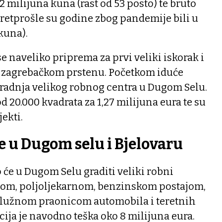
 milijuna kuna (rast od 53 posto) te bruto
(pretprošle su godine zbog pandemije bili u
kuna).
 naveliko priprema za prvi veliki iskorak i
u zagrebačkom prstenu. Početkom iduće
gradnja velikog robnog centra u Dugom Selu.
d 20.000 kvadrata za 1,27 milijuna eura te su
jekti.
e u Dugom selu i Bjelovaru
će u Dugom Selu graditi veliki robni
tom, poljoljekarnom, benzinskom postajom,
lužnom praonicom automobila i teretnih
cija je navodno teška oko 8 milijuna eura.