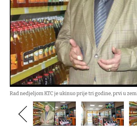
Rad nedjeljom KTC je ukinuo prije tri godine, prvi u zem