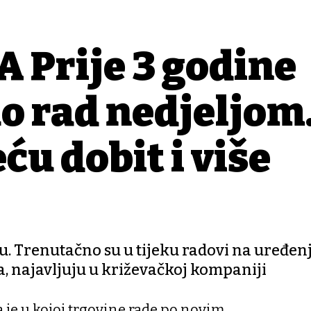
Prije 3 godine
o rad nedjeljom
ću dobit i više
u. Trenutačno su u tijeku radovi na uređenj
da, najavljuju u križevačkoj kompaniji
 je u kojoj trgovine rade po novim