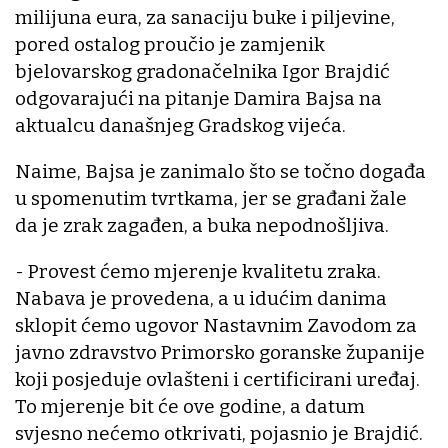
milijuna eura, za sanaciju buke i piljevine,
pored ostalog proučio je zamjenik
bjelovarskog gradonačelnika Igor Brajdić
odgovarajući na pitanje Damira Bajsa na
aktualcu današnjeg Gradskog vijeća.
Naime, Bajsa je zanimalo što se točno događa
u spomenutim tvrtkama, jer se građani žale
da je zrak zagađen, a buka nepodnošljiva.
- Provest ćemo mjerenje kvalitetu zraka.
Nabava je provedena, a u idućim danima
sklopit ćemo ugovor Nastavnim Zavodom za
javno zdravstvo Primorsko goranske županije
koji posjeduje ovlašteni i certificirani uređaj.
To mjerenje bit će ove godine, a datum
svjesno nećemo otkrivati, pojasnio je Brajdić.