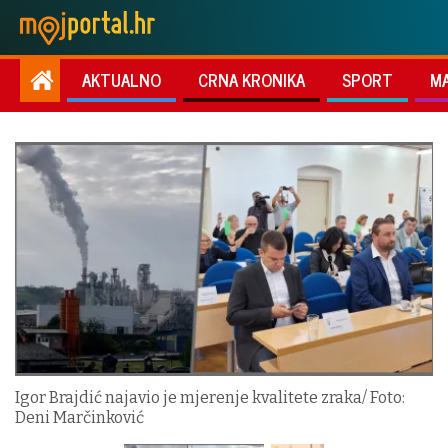
AKTUALNO
CRNA KRONIKA
SPORT
M
Igor Brajdić najavio je mjerenje kvalitete zraka/ Foto:
Deni Marčinković