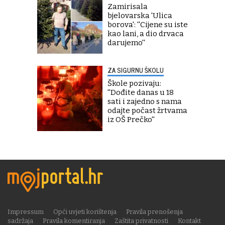
Zamirisala
bjelovarska 'Ulica
borova': ''Cijene su iste
kao lani, a dio drvaca
darujemo''
ZA SIGURNU ŠKOLU
Škole pozivaju:
''Dođite danas u 18
sati i zajedno s nama
odajte počast žrtvama
iz OŠ Prečko''
Impressum
Opći uvjeti korištenja
Pravila prenošenja
sadržaja
Pravila komentiranja
Zaštita privatnosti
Kontakt