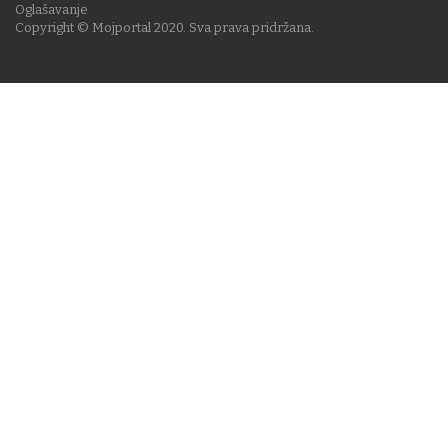
Oglašavanje
Copyright © Mojportal 2020. Sva prava pridržana.