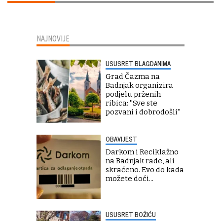
NAJNOVIJE
USUSRET BLAGDANIMA
Grad Čazma na
Badnjak organizira
podjelu prženih
ribica: ''Sve ste
pozvani i dobrodošli''
OBAVIJEST
Darkom i Reciklažno
na Badnjak rade, ali
skraćeno. Evo do kada
možete doći...
USUSRET BOŽIĆU