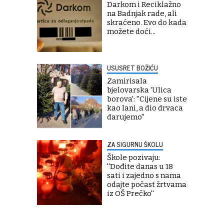
Darkom i Reciklažno
na Badnjak rade, ali
skraćeno. Evo do kada
možete doći...
USUSRET BOŽIĆU
Zamirisala
bjelovarska 'Ulica
borova': ''Cijene su iste
kao lani, a dio drvaca
darujemo''
ZA SIGURNU ŠKOLU
Škole pozivaju:
''Dođite danas u 18
sati i zajedno s nama
odajte počast žrtvama
iz OŠ Prečko''