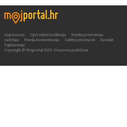
Impressum
Opći uvjeti korištenja
Pravila prenošenja
sadržaja
Pravila komentiranja
Zaštita privatnosti
Kontakt
Oglašavanje
Copyright © Mojportal 2020. Sva prava pridržana.