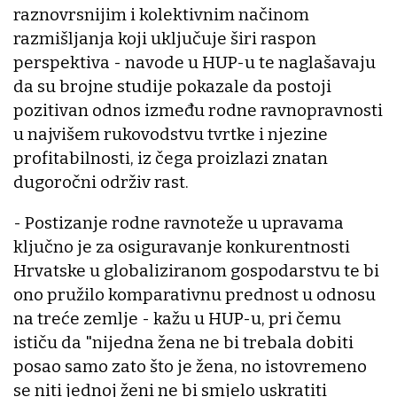
raznovrsnijim i kolektivnim načinom
razmišljanja koji uključuje širi raspon
perspektiva - navode u HUP-u te naglašavaju
da su brojne studije pokazale da postoji
pozitivan odnos između rodne ravnopravnosti
u najvišem rukovodstvu tvrtke i njezine
profitabilnosti, iz čega proizlazi znatan
dugoročni održiv rast.
- Postizanje rodne ravnoteže u upravama
ključno je za osiguravanje konkurentnosti
Hrvatske u globaliziranom gospodarstvu te bi
ono pružilo komparativnu prednost u odnosu
na treće zemlje - kažu u HUP-u, pri čemu
ističu da "nijedna žena ne bi trebala dobiti
posao samo zato što je žena, no istovremeno
se niti jednoj ženi ne bi smjelo uskratiti