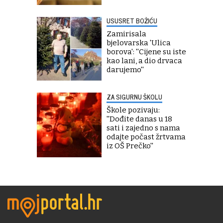
USUSRET BOŽIĆU
Zamirisala
bjelovarska 'Ulica
borova': ''Cijene su iste
kao lani, a dio drvaca
darujemo''
ZA SIGURNU ŠKOLU
Škole pozivaju:
''Dođite danas u 18
sati i zajedno s nama
odajte počast žrtvama
iz OŠ Prečko''