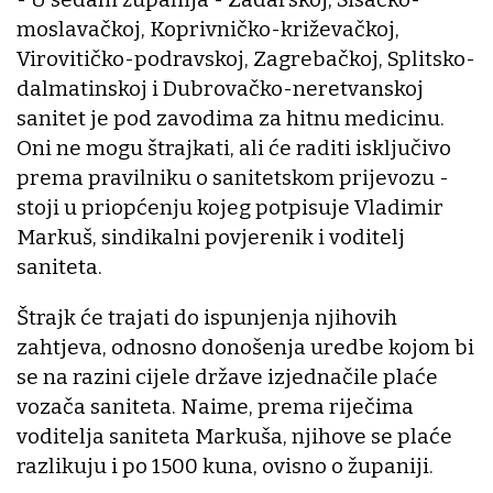
moslavačkoj, Koprivničko-križevačkoj,
Virovitičko-podravskoj, Zagrebačkoj, Splitsko-
dalmatinskoj i Dubrovačko-neretvanskoj
sanitet je pod zavodima za hitnu medicinu.
Oni ne mogu štrajkati, ali će raditi isključivo
prema pravilniku o sanitetskom prijevozu -
stoji u priopćenju kojeg potpisuje Vladimir
Markuš, sindikalni povjerenik i voditelj
saniteta.
Štrajk će trajati do ispunjenja njihovih
zahtjeva, odnosno donošenja uredbe kojom bi
se na razini cijele države izjednačile plaće
vozača saniteta. Naime, prema riječima
voditelja saniteta Markuša, njihove se plaće
razlikuju i po 1500 kuna, ovisno o županiji.