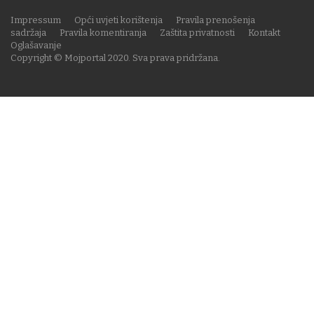
Impressum
Opći uvjeti korištenja
Pravila prenošenja
sadržaja
Pravila komentiranja
Zaštita privatnosti
Kontakt
Oglašavanje
Copyright © Mojportal 2020. Sva prava pridržana.