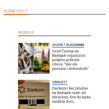
VEZANE VIJESTI
NAJNOVIJE
USUSRET BLAGDANIMA
Grad Čazma na
Badnjak organizira
podjelu prženih
ribica: ''Sve ste
pozvani i dobrodošli''
OBAVIJEST
Darkom i Reciklažno
na Badnjak rade, ali
skraćeno. Evo do kada
možete doći...