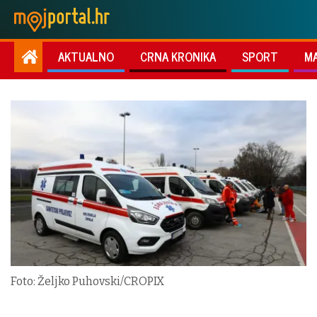
AKTUALNO
CRNA KRONIKA
SPORT
M
Foto: Željko Puhovski/CROPIX