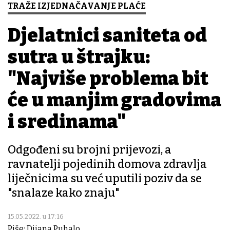
TRAŽE IZJEDNAČAVANJE PLAĆE
Djelatnici saniteta od
sutra u štrajku:
"Najviše problema bit
će u manjim gradovima
i sredinama"
Odgođeni su brojni prijevozi, a
ravnatelji pojedinih domova zdravlja
liječnicima su već uputili poziv da se
"snalaze kako znaju"
15.05.2022. u 17:16
Piše: Dijana Puhalo